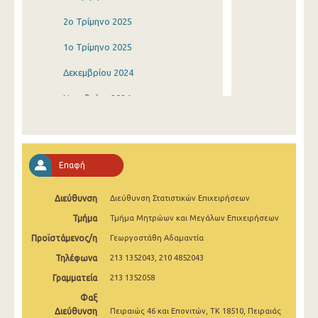
2o Τρίμηνο 2025
1o Τρίμηνο 2025
Δεκεμβρίου 2024
Νοεμβρίου 2024
Οκτωβρίου 2024
Σεπτεμβρίου 2024
Επαφή
Αυγούστου 2024
Διεύθυνση
Διεύθυνση Στατιστικών Επιχειρήσεων
Ιουλίου 2024
Τμήμα
Τμήμα Μητρώων και Μεγάλων Επιχειρήσεων
Ιουνίου 2024
Προϊστάμενος/η
Γεωργοστάθη Αδαμαντία
Μαΐου 2024
Τηλέφωνα
213 1352043, 210 4852043
Απριλίου 2024
Γραμματεία
213 1352058
Φαξ
Μαρτίου 2024
Διεύθυνση
Πειραιώς 46 και Επονιτών, ΤΚ 18510, Πειραιάς