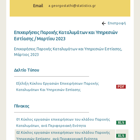
Φεβρουαρίου 2024
Email
a.georgostathi@statistics.gr
Ιανουαρίου 2024
Επιστροφή
Δεκεμβρίου 2023
Επιχειρήσεις Παροχής Καταλυμάτων και Υπηρεσιών
Νοεμβρίου 2023
Εστίασης / Μαρτίου 2023
Επιχειρήσεις Παροχής Καταλυμάτων και Υπηρεσιών Εστίασης,
Οκτωβρίου 2023
Μάρτιος 2023
Σεπτεμβρίου 2023
Δελτίο Τύπου
Ιουλίου 2023
Ιουνίου 2023
Εξέλιξη Κύκλου Εργασιών Επιχειρήσεων Παροχής
Καταλυμάτων Και Υπηρεσιών Εστίασης
Μαΐου 2023
Απριλίου 2023
Πίνακας
Μαρτίου 2023
01.Κύκλος εργασιών επιχειρήσεων του κλάδου Παροχής
Καταλυμάτων, ανά Περιφερειακή Ενότητα
Φεβρουαρίου 2023
02.Κύκλος εργασιών επιχειρήσεων του κλάδου Παροχής
Υπηρεσιών Εστίασης, ανά Περιφερειακή Ενότητα
Ιανουαρίου 2023