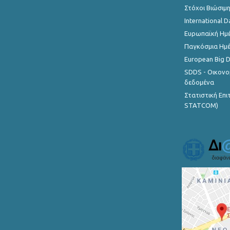
Στόχοι Βιώσιμ
International D
Ευρωπαϊκή Ημέ
Παγκόσμια Ημέ
European Big 
SDDS - Οικονο
δεδομένα
Στατιστική Επ
STATCOM)