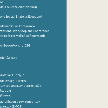
ρος
αρία-Διμερής Διασυνοριακή
νία Special Bilateral Event and
cs4SmartCities Conference
ernational Workshop and Conference
ιστικές και Μαζικά Δεδομένα (Big
ση Θεσσαλονίκης (ΔΕΘ)
κός Έλεγχος
τιστικό Σύστημα
ατιστικές - Πίνακες
των ευρωπαΪκών στατιστικών
lisations
ηλώσεις
εκπαίδευση στον τομέα των
ιστικών (EMOS)