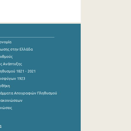
κονομία
ίωσης στην Ελλάδα
ριθμούς
ης Ανάπτυξης
θυσμού 1821 - 2021
οσφύγων 1923
οθήκη
γράμματα Απογραφών Πληθυσμού
νακοινώσεων
ινώσεις
α