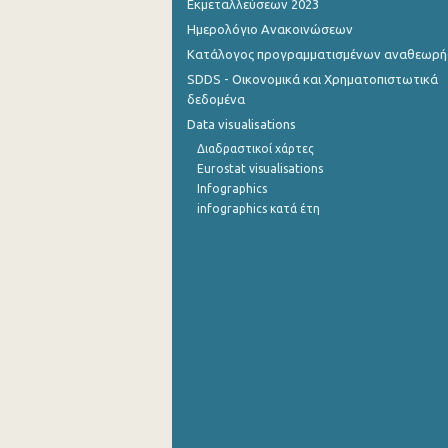
Εκμεταλλεύσεων 2023
Ημερολόγιο Ανακοινώσεων
4o Τρίμηνο 2014
Κατάλογος προγραμματισμένων αναθεωρ
3o Τρίμηνο 2014
SDDS - Οικονομικά και Χρηματοπιστωτικά
δεδομένα
2o Τρίμηνο 2014
Data visualisations
1o Τρίμηνο 2014
Διαδραστικοί χάρτες
Eurostat visualisations
4o Τρίμηνο 2013
Infographics
infographics κατά έτη
3o Τρίμηνο 2013
2o Τρίμηνο 2013
1o Τρίμηνο 2013
4o Τρίμηνο 2012
3o Τρίμηνο 2012
2o Τρίμηνο 2012
1o Τρίμηνο 2012