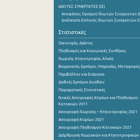
1o Τρίμηνο 2018
ΙΔΙΩΤΕΣ ΣΥΝΕΡΓΑΤΕΣ (ΙΣ)
Αποφάσεις Ορισμού Ιδιωτών Συνεργατών (Ι
4o Τρίμηνο 2017
Διαδικασία Επιλογής Ιδιωτών Συνεργατών (Ι
3o Τρίμηνο 2017
Στατιστικές
2o Τρίμηνο 2017
Οικονομία, Δείκτες
1o Τρίμηνο 2017
Πληθυσμός και Κοινωνικές Συνθήκες
Γεωργία, Κτηνοτροφία, Αλιεία
4o Τρίμηνο 2016
Βιομηχανία, Εμπόριο, Υπηρεσίες, Μεταφορές
3o Τρίμηνο 2016
Περιβάλλον και Ενέργεια
Διεθνές Εμπόριο Αγαθών
2o Τρίμηνο 2016
Πειραματικές Στατιστικές
1o Τρίμηνο 2016
Γενικές Απογραφές Κτιρίων και Πληθυσμού-
Κατοικιών 2011
4o Τρίμηνο 2015
Απογραφή Γεωργίας – Κτηνοτροφίας 2021
3o Τρίμηνο 2015
Απογραφή Κτιρίων 2021
Απογραφή Πληθυσμού-Κατοικιών 2021
2o Τρίμηνο 2015
Διάρθρωση Γεωργικών και Κτηνοτροφικών
1o Τρίμηνο 2015