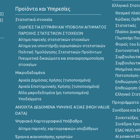
Ελληνικό Στατ
Προϊόντα και Υπηρεσίες
Θεσμικό πλαί
Σ)
Στατιστικά στοιχεία
Κώδικας Ορθή
Σ)
Στατιστικές
ΟΔΗΓΙΕΣ ΓΙΑ ΕΓΓΡΑΦΗ ΚΑΙ ΥΠΟΒΟΛΗ ΑΙΤΗΜΑΤΟΣ
Πλαίσιο Διασ
ΠΑΡΟΧΗΣ ΣΤΑΤΙΣΤΙΚΩΝ ΣΤΟΙΧΕΙΩΝ
Γλωσσάρι Ποι
Αίτημα παροχής στατιστικών στοιχείων
Φορείς του 
Αίτημα για υποστήριξη ευρωπαϊκών στατιστικών
Συντονιστική
Πολιτική Τιμολόγησης Στατιστικών Προϊόντων
Συμβουλευτικ
Πνευματικά δικαιώματα και επαναχρησιμοποίηση
Συμβουλευτικ
στοιχείων
Μνημόνια συν
Μικροδεδομένα
Πιστοποίηση 
Αρχεία Δημόσιας Χρήσης (τυποποιημένα)
Επιθεώρηση Ο
Αρχεία Επιστημονικής Χρήσης (τυποποιημένα)
Επιθεώρηση Ο
Άλλα μικροδεδομένα (μη τυποποιημένα)
Ελληνικό Στα
Υποδείγματα
Προγράμματα κ
ANOIXTA ΔΕΔΟΜΕΝΑ ΥΨΗΛΗΣ ΑΞΙΑΣ (HIGH VALUE
Συνέδρια και 
DATA)
Συνεντεύξεις
Ψηφιακά Χαρτογραφικά Υπόβαθρα
Συνέδρια Χρ
Αίτημα παροχής χαρτογραφικών υποβάθρων
ESAC-NUCs 
Έρευνα ικανοποίησης χρηστών
AI powered Dat