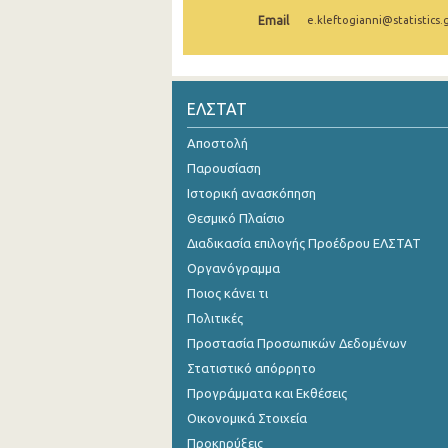
Email
e.kleftogianni@statistics.
1o Τρίμηνο 2021
4o Τρίμηνο 2020
3o Τρίμηνο 2020
ΕΛΣΤΑΤ
2o Τρίμηνο 2020
Αποστολή
Παρουσίαση
1o Τρίμηνο 2020
Ιστορική ανασκόπηση
4o Τρίμηνο 2019
Θεσμικό Πλαίσιο
Διαδικασία επιλογής Προέδρου ΕΛΣΤΑΤ
3o Τρίμηνο 2019
Οργανόγραμμα
2o Τρίμηνο 2019
Ποιος κάνει τι
1o Τρίμηνο 2019
Πολιτικές
Προστασία Προσωπικών Δεδομένων
4o Τρίμηνο 2018
Στατιστικό απόρρητο
3o Τρίμηνο 2018
Προγράμματα και Εκθέσεις
Οικονομικά Στοιχεία
2o Τρίμηνο 2018
Προκηρύξεις