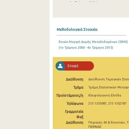
2o Τρίμηνο 2024
1o Τρίμηνο 2024
4o Τρίμηνο 2023
Μεθοδολογικά Στοιχεία
3o Τρίμηνο 2023
Ενιαία Μορφή Δομής Μεταδεδομένων (SIMS)
2o Τρίμηνο 2023
(1o Τρίμηνο 2000 - 4o Τρίμηνο 2015)
1o Τρίμηνο 2023
4o Τρίμηνο 2022
Επαφή
3o Τρίμηνο 2022
Διεύθυνση
Διεύθυνση Τομεακών Στατ
2o Τρίμηνο 2022
Τμήμα
Τμήμα Στατιστικών Μετα
Προϊστάμενος/η
Κλεφτόγιαννη Ελπίδα
1o Τρίμηνο 2022
Τηλέφωνα
213 1353087, 213 1352187
4o Τρίμηνο 2021
Γραμματεία
3o Τρίμηνο 2021
Φαξ
Διεύθυνση
Πειραιώς 46 & Επονιτών, Τ
2o Τρίμηνο 2021
ΠΕΙΡΑΙΑΣ