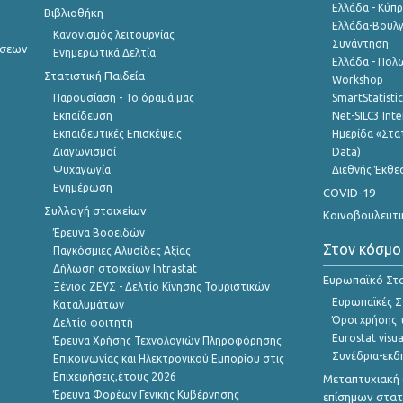
Ελλάδα - Κύπ
Βιβλιοθήκη
Ελλάδα-Βουλγ
Κανονισμός λειτουργίας
Συνάντηση
ήσεων
Ενημερωτικά Δελτία
Ελλάδα - Πολω
Στατιστική Παιδεία
Workshop
Παρουσίαση - Το όραμά μας
SmartStatisti
Εκπαίδευση
Net-SILC3 Int
Εκπαιδευτικές Επισκέψεις
Ημερίδα «Στατ
Διαγωνισμοί
Data)
Ψυχαγωγία
Διεθνής Έκθε
Ενημέρωση
COVID-19
Συλλογή στοιχείων
Κοινοβουλευτι
Έρευνα Βοοειδών
Στον κόσμο
Παγκόσμιες Αλυσίδες Αξίας
Δήλωση στοιχείων Intrastat
Ευρωπαϊκό Στα
Ξένιος ΖΕΥΣ - Δελτίο Κίνησης Τουριστικών
Ευρωπαϊκές Στ
Καταλυμάτων
Όροι χρήσης 
Δελτίο φοιτητή
Eurostat visua
Έρευνα Χρήσης Τεχνολογιών Πληροφόρησης
Συνέδρια-εκδ
Επικοινωνίας και Ηλεκτρονικού Εμπορίου στις
Επιχειρήσεις,έτους 2026
Μεταπτυχιακή 
Έρευνα Φορέων Γενικής Κυβέρνησης
επίσημων στατ