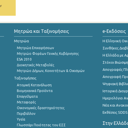
gr
Μητρώα και Ταξινομήσεις
e-Εκδόσεις
Μητρώα
Η Ελληνική Οι
Μητρώα Επιχειρήσεων
Συνθήκες Διαβ
Μητρώο Φορέων Γενικής Κυβέρνησης
Η Ελλάδα με Α
ESA 2010
Στόχοι Βιώσιμ
Διοικητικές Μεταβολές
Απογραφές Πλη
Μητρώο Δήμων, Κοινοτήτων & Οικισμών
Απογραφή Πρ
Ταξινομήσεις
Ψηφιακή Βιβλι
Ατομική Κατανάλωση
Βιομηχανικά Προϊόντα
Ιστορικά Δια
Επαγγέλματα
Ημερολόγιο Α
Μεταφορές
Νέα και Ανακο
Οικονομικές δραστηριότητες
Εκθέσεις SDDS
Περιβάλλον
Υγεία
Στην Ελλάδ
Γλωσσάρι Ποιότητας του ΕΣΣ