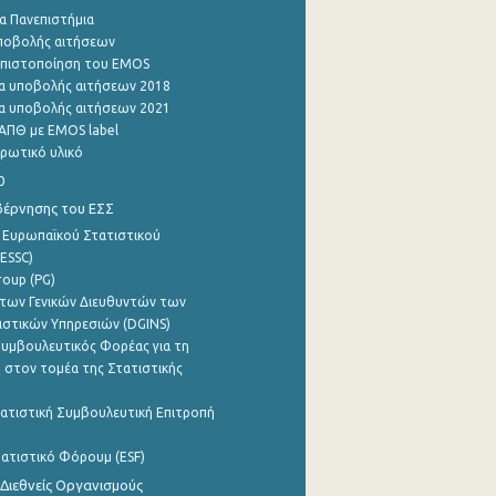
α Πανεπιστήμια
ποβολής αιτήσεων
η πιστοποίηση του EMOS
α υποβολής αιτήσεων 2018
α υποβολής αιτήσεων 2021
ΑΠΘ με EMOS label
ρωτικό υλικό
0
βέρνησης του ΕΣΣ
 Ευρωπαϊκού Στατιστικού
ESSC)
roup (PG)
των Γενικών Διευθυντών των
ιστικών Υπηρεσιών (DGINS)
υμβουλευτικός Φορέας για τη
 στον τομέα της Στατιστικής
ατιστική Συμβουλευτική Επιτροπή
ατιστικό Φόρουμ (ESF)
 Διεθνείς Οργανισμούς