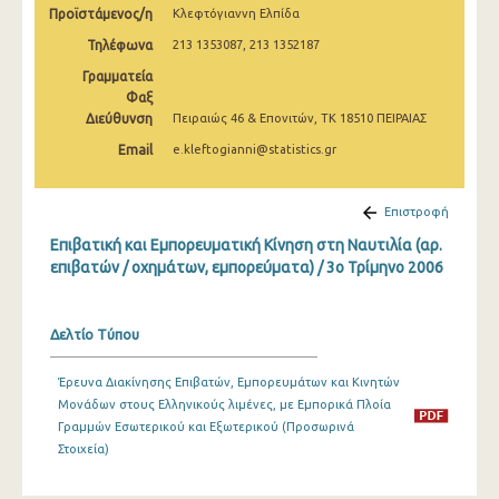
Προϊστάμενος/η
Κλεφτόγιαννη Ελπίδα
1o Τρίμηνο 2022
Τηλέφωνα
213 1353087, 213 1352187
4o Τρίμηνο 2021
Γραμματεία
3o Τρίμηνο 2021
Φαξ
Διεύθυνση
Πειραιώς 46 & Επονιτών, ΤΚ 18510 ΠΕΙΡΑΙΑΣ
2o Τρίμηνο 2021
Email
e.kleftogianni@statistics.gr
1o Τρίμηνο 2021
Επιστροφή
4o Τρίμηνο 2020
Επιβατική και Εμπορευματική Κίνηση στη Ναυτιλία (αρ.
3o Τρίμηνο 2020
επιβατών / οχημάτων, εμπορεύματα) / 3o Τρίμηνο 2006
2o Τρίμηνο 2020
Δελτίο Τύπου
1o Τρίμηνο 2020
4o Τρίμηνο 2019
Έρευνα Διακίνησης Επιβατών, Εμπορευμάτων και Κινητών
Μονάδων στους Ελληνικούς λιμένες, με Εμπορικά Πλοία
3o Τρίμηνο 2019
Γραμμών Εσωτερικού και Εξωτερικού (Προσωρινά
Στοιχεία)
2o Τρίμηνο 2019
1o Τρίμηνο 2019