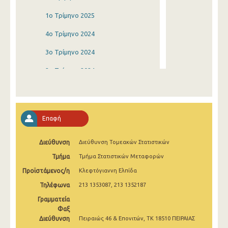
1o Τρίμηνο 2025
4o Τρίμηνο 2024
3o Τρίμηνο 2024
2o Τρίμηνο 2024
1o Τρίμηνο 2024
4o Τρίμηνο 2023
Επαφή
3o Τρίμηνο 2023
Διεύθυνση
Διεύθυνση Τομεακών Στατιστικών
2o Τρίμηνο 2023
Τμήμα
Τμήμα Στατιστικών Μεταφορών
1o Τρίμηνο 2023
Προϊστάμενος/η
Κλεφτόγιαννη Ελπίδα
4o Τρίμηνο 2022
Τηλέφωνα
213 1353087, 213 1352187
3o Τρίμηνο 2022
Γραμματεία
Φαξ
2o Τρίμηνο 2022
Διεύθυνση
Πειραιώς 46 & Επονιτών, ΤΚ 18510 ΠΕΙΡΑΙΑΣ