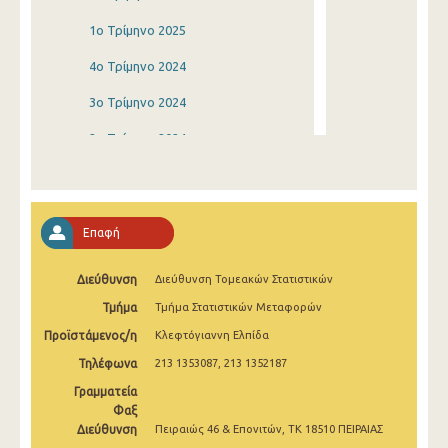
1o Τρίμηνο 2025
4o Τρίμηνο 2024
3o Τρίμηνο 2024
2o Τρίμηνο 2024
1o Τρίμηνο 2024
4o Τρίμηνο 2023
Επαφή
3o Τρίμηνο 2023
Διεύθυνση
Διεύθυνση Τομεακών Στατιστικών
2o Τρίμηνο 2023
Τμήμα
Τμήμα Στατιστικών Μεταφορών
1o Τρίμηνο 2023
Προϊστάμενος/η
Κλεφτόγιαννη Ελπίδα
4o Τρίμηνο 2022
Τηλέφωνα
213 1353087, 213 1352187
3o Τρίμηνο 2022
Γραμματεία
Φαξ
2o Τρίμηνο 2022
Διεύθυνση
Πειραιώς 46 & Επονιτών, ΤΚ 18510 ΠΕΙΡΑΙΑΣ