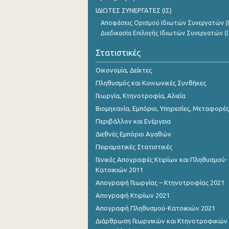
1o Τρίμηνο 2018
ΙΔΙΩΤΕΣ ΣΥΝΕΡΓΑΤΕΣ (ΙΣ)
Αποφάσεις Ορισμού Ιδιωτών Συνεργατών (Ι
4o Τρίμηνο 2017
Διαδικασία Επιλογής Ιδιωτών Συνεργατών (Ι
3o Τρίμηνο 2017
Στατιστικές
2o Τρίμηνο 2017
Οικονομία, Δείκτες
1o Τρίμηνο 2017
Πληθυσμός και Κοινωνικές Συνθήκες
Γεωργία, Κτηνοτροφία, Αλιεία
4o Τρίμηνο 2016
Βιομηχανία, Εμπόριο, Υπηρεσίες, Μεταφορές
3o Τρίμηνο 2016
Περιβάλλον και Ενέργεια
Διεθνές Εμπόριο Αγαθών
2o Τρίμηνο 2016
Πειραματικές Στατιστικές
1o Τρίμηνο 2016
Γενικές Απογραφές Κτιρίων και Πληθυσμού-
Κατοικιών 2011
4o Τρίμηνο 2015
Απογραφή Γεωργίας – Κτηνοτροφίας 2021
3o Τρίμηνο 2015
Απογραφή Κτιρίων 2021
Απογραφή Πληθυσμού-Κατοικιών 2021
2o Τρίμηνο 2015
Διάρθρωση Γεωργικών και Κτηνοτροφικών
1o Τρίμηνο 2015