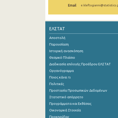
Email
e.kleftogianni@statistics.
1o Τρίμηνο 2021
4o Τρίμηνο 2020
3o Τρίμηνο 2020
ΕΛΣΤΑΤ
2o Τρίμηνο 2020
Αποστολή
Παρουσίαση
1o Τρίμηνο 2020
Ιστορική ανασκόπηση
4o Τρίμηνο 2019
Θεσμικό Πλαίσιο
Διαδικασία επιλογής Προέδρου ΕΛΣΤΑΤ
3o Τρίμηνο 2019
Οργανόγραμμα
2o Τρίμηνο 2019
Ποιος κάνει τι
1o Τρίμηνο 2019
Πολιτικές
Προστασία Προσωπικών Δεδομένων
4o Τρίμηνο 2018
Στατιστικό απόρρητο
3o Τρίμηνο 2018
Προγράμματα και Εκθέσεις
Οικονομικά Στοιχεία
2o Τρίμηνο 2018
Προκηρύξεις