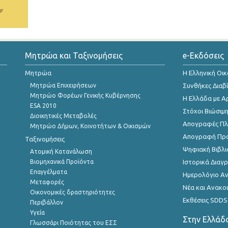
gr
Μητρώα και Ταξινομήσεις
e-Εκδόσεις
Μητρώα
Η Ελληνική Οι
Μητρώα Επιχειρήσεων
Συνθήκες Διαβ
Μητρώο Φορέων Γενικής Κυβέρνησης
Η Ελλάδα με Α
ESA 2010
Στόχοι Βιώσιμ
Διοικητικές Μεταβολές
Απογραφές Πλη
Μητρώο Δήμων, Κοινοτήτων & Οικισμών
Απογραφή Πρ
Ταξινομήσεις
Ψηφιακή Βιβλι
Ατομική Κατανάλωση
Βιομηχανικά Προϊόντα
Ιστορικά Δια
Επαγγέλματα
Ημερολόγιο Α
Μεταφορές
Νέα και Ανακο
Οικονομικές δραστηριότητες
Εκθέσεις SDDS
Περιβάλλον
Υγεία
Στην Ελλάδ
Γλωσσάρι Ποιότητας του ΕΣΣ