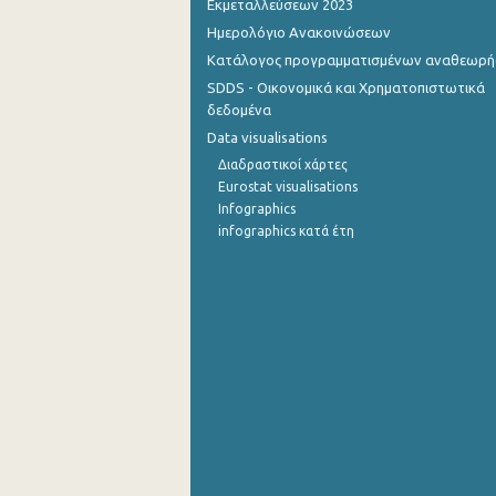
Εκμεταλλεύσεων 2023
Ημερολόγιο Ανακοινώσεων
4o Τρίμηνο 2014
Κατάλογος προγραμματισμένων αναθεωρ
3o Τρίμηνο 2014
SDDS - Οικονομικά και Χρηματοπιστωτικά
δεδομένα
2o Τρίμηνο 2014
Data visualisations
1o Τρίμηνο 2014
Διαδραστικοί χάρτες
Eurostat visualisations
4o Τρίμηνο 2013
Infographics
infographics κατά έτη
3o Τρίμηνο 2013
2o Τρίμηνο 2013
1o Τρίμηνο 2013
4o Τρίμηνο 2012
3o Τρίμηνο 2012
2o Τρίμηνο 2012
1o Τρίμηνο 2012