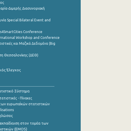
ρος
αρία-Διμερής Διασυνοριακή
νία Special Bilateral Event and
cs4SmartCities Conference
ernational Workshop and Conference
ιστικές και Μαζικά Δεδομένα (Big
ση Θεσσαλονίκης (ΔΕΘ)
κός Έλεγχος
τιστικό Σύστημα
ατιστικές - Πίνακες
των ευρωπαΪκών στατιστικών
lisations
ηλώσεις
εκπαίδευση στον τομέα των
ιστικών (EMOS)