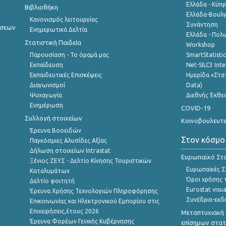
Ελλάδα - Κύπ
Βιβλιοθήκη
Ελλάδα-Βουλγ
Κανονισμός λειτουργίας
Συνάντηση
ήσεων
Ενημερωτικά Δελτία
Ελλάδα - Πολω
Στατιστική Παιδεία
Workshop
Παρουσίαση - Το όραμά μας
SmartStatisti
Εκπαίδευση
Net-SILC3 Int
Εκπαιδευτικές Επισκέψεις
Ημερίδα «Στατ
Διαγωνισμοί
Data)
Ψυχαγωγία
Διεθνής Έκθε
Ενημέρωση
COVID-19
Συλλογή στοιχείων
Κοινοβουλευτι
Έρευνα Βοοειδών
Στον κόσμο
Παγκόσμιες Αλυσίδες Αξίας
Δήλωση στοιχείων Intrastat
Ευρωπαϊκό Στα
Ξένιος ΖΕΥΣ - Δελτίο Κίνησης Τουριστικών
Ευρωπαϊκές Στ
Καταλυμάτων
Όροι χρήσης 
Δελτίο φοιτητή
Eurostat visua
Έρευνα Χρήσης Τεχνολογιών Πληροφόρησης
Συνέδρια-εκδ
Επικοινωνίας και Ηλεκτρονικού Εμπορίου στις
Επιχειρήσεις,έτους 2026
Μεταπτυχιακή 
Έρευνα Φορέων Γενικής Κυβέρνησης
επίσημων στατ