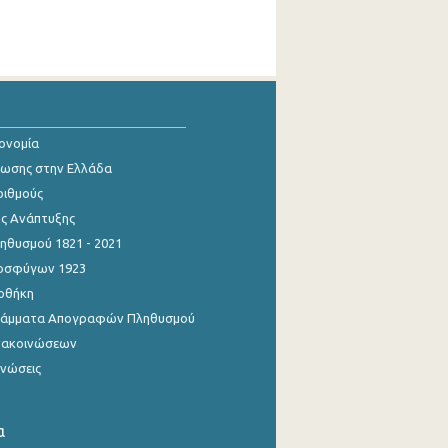
κονομία
ίωσης στην Ελλάδα
ριθμούς
ης Ανάπτυξης
θυσμού 1821 - 2021
οσφύγων 1923
οθήκη
γράμματα Απογραφών Πληθυσμού
νακοινώσεων
ινώσεις
α