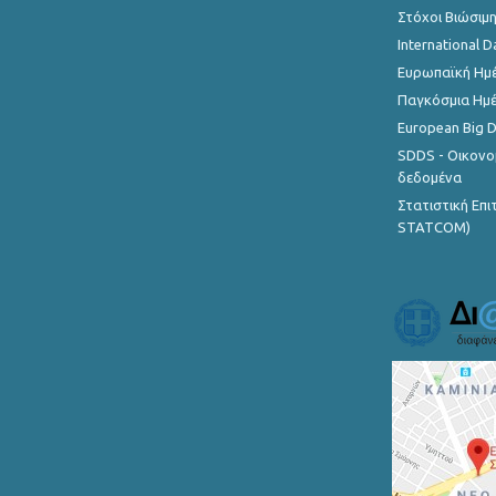
Στόχοι Βιώσιμ
International D
Ευρωπαϊκή Ημέ
Παγκόσμια Ημέ
European Big 
SDDS - Οικονο
δεδομένα
Στατιστική Επ
STATCOM)