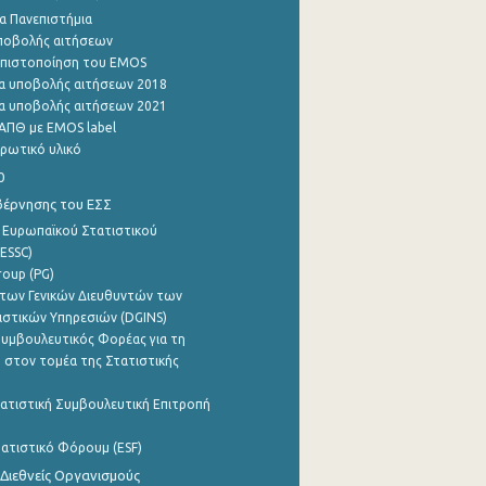
α Πανεπιστήμια
ποβολής αιτήσεων
η πιστοποίηση του EMOS
α υποβολής αιτήσεων 2018
α υποβολής αιτήσεων 2021
ΑΠΘ με EMOS label
ρωτικό υλικό
0
βέρνησης του ΕΣΣ
 Ευρωπαϊκού Στατιστικού
ESSC)
roup (PG)
των Γενικών Διευθυντών των
ιστικών Υπηρεσιών (DGINS)
υμβουλευτικός Φορέας για τη
 στον τομέα της Στατιστικής
ατιστική Συμβουλευτική Επιτροπή
ατιστικό Φόρουμ (ESF)
 Διεθνείς Οργανισμούς