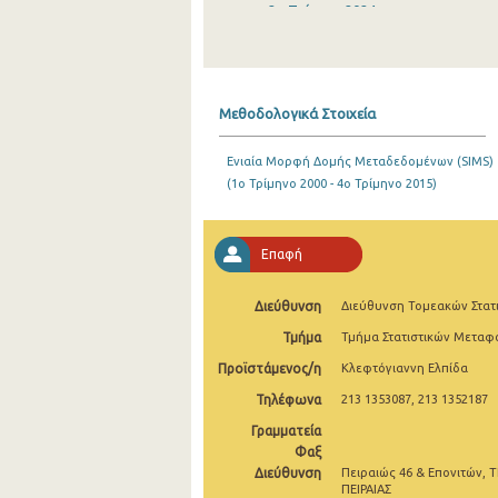
2o Τρίμηνο 2024
1o Τρίμηνο 2024
4o Τρίμηνο 2023
Μεθοδολογικά Στοιχεία
3o Τρίμηνο 2023
Ενιαία Μορφή Δομής Μεταδεδομένων (SIMS)
2o Τρίμηνο 2023
(1o Τρίμηνο 2000 - 4o Τρίμηνο 2015)
1o Τρίμηνο 2023
4o Τρίμηνο 2022
Επαφή
3o Τρίμηνο 2022
Διεύθυνση
Διεύθυνση Τομεακών Στατ
2o Τρίμηνο 2022
Τμήμα
Τμήμα Στατιστικών Μετα
Προϊστάμενος/η
Κλεφτόγιαννη Ελπίδα
1o Τρίμηνο 2022
Τηλέφωνα
213 1353087, 213 1352187
4o Τρίμηνο 2021
Γραμματεία
3o Τρίμηνο 2021
Φαξ
Διεύθυνση
Πειραιώς 46 & Επονιτών, Τ
2o Τρίμηνο 2021
ΠΕΙΡΑΙΑΣ