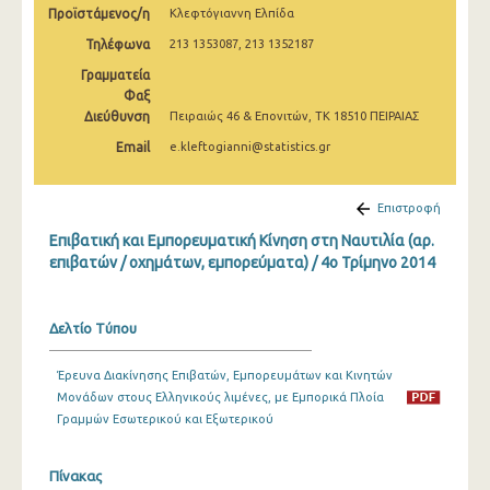
Προϊστάμενος/η
Κλεφτόγιαννη Ελπίδα
1o Τρίμηνο 2022
Τηλέφωνα
213 1353087, 213 1352187
4o Τρίμηνο 2021
Γραμματεία
3o Τρίμηνο 2021
Φαξ
Διεύθυνση
Πειραιώς 46 & Επονιτών, ΤΚ 18510 ΠΕΙΡΑΙΑΣ
2o Τρίμηνο 2021
Email
e.kleftogianni@statistics.gr
1o Τρίμηνο 2021
Επιστροφή
4o Τρίμηνο 2020
Επιβατική και Εμπορευματική Κίνηση στη Ναυτιλία (αρ.
3o Τρίμηνο 2020
επιβατών / οχημάτων, εμπορεύματα) / 4o Τρίμηνο 2014
2o Τρίμηνο 2020
Δελτίο Τύπου
1o Τρίμηνο 2020
4o Τρίμηνο 2019
Έρευνα Διακίνησης Επιβατών, Εμπορευμάτων και Κινητών
Μονάδων στους Ελληνικούς λιμένες, με Εμπορικά Πλοία
3o Τρίμηνο 2019
Γραμμών Εσωτερικού και Εξωτερικού
2o Τρίμηνο 2019
Πίνακας
1o Τρίμηνο 2019