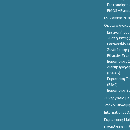
Πιστοποίηση 
EMOS – Ενημε
ESS Vision 202
Όργανα διακυ
Επιτροπή του
Συστήματος (
Partnership G
Συνδιάσκεψη 
Εθνικών Στατ
Ευρωπαϊκός Σ
Διακυβέρνηση
(ESGAB)
Ευρωπαϊκή Στ
(ESAC)
Ευρωπαϊκό Στ
Συνεργασία με
Στόχοι Βιώσιμ
International D
Ευρωπαϊκή Ημέ
Παγκόσμια Ημέ