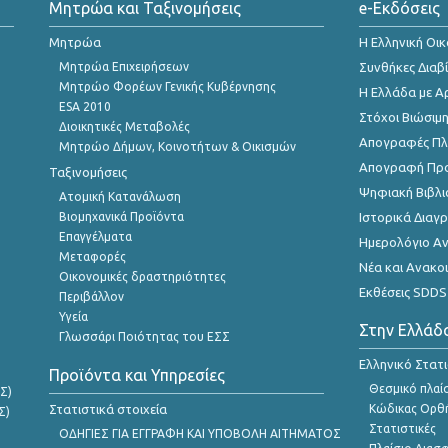
Μητρώα και Ταξινομήσεις
e-Εκδόσεις
Μητρώα
Η Ελληνική Οι
Μητρώα Επιχειρήσεων
Συνθήκες Διαβ
Μητρώο Φορέων Γενικής Κυβέρνησης
Η Ελλάδα με Α
ESA 2010
Στόχοι Βιώσιμ
Διοικητικές Μεταβολές
Απογραφές Πλη
Μητρώο Δήμων, Κοινοτήτων & Οικισμών
Απογραφή Πρ
Ταξινομήσεις
Ψηφιακή Βιβλι
Ατομική Κατανάλωση
Βιομηχανικά Προϊόντα
Ιστορικά Δια
Επαγγέλματα
Ημερολόγιο Α
Μεταφορές
Νέα και Ανακο
Οικονομικές δραστηριότητες
Εκθέσεις SDDS
Περιβάλλον
Υγεία
Στην Ελλάδ
Γλωσσάρι Ποιότητας του ΕΣΣ
Ελληνικό Στατ
Προϊόντα και Υπηρεσίες
Θεσμικό πλαί
Σ)
Στατιστικά στοιχεία
Κώδικας Ορθή
Σ)
Στατιστικές
ΟΔΗΓΙΕΣ ΓΙΑ ΕΓΓΡΑΦΗ ΚΑΙ ΥΠΟΒΟΛΗ ΑΙΤΗΜΑΤΟΣ