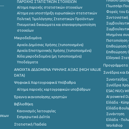
Πλαίσιο Διασ
ΠΑΡΟΧΗΣ ΣΤΑΤΙΣΤΙΚΩΝ ΣΤΟΙΧΕΙΩΝ
Γλωσσάρι Ποι
Αίτημα παροχής στατιστικών στοιχείων
Φορείς του 
Αίτημα για υποστήριξη ευρωπαϊκών στατιστικών
Συντονιστική
Πολιτική Τιμολόγησης Στατιστικών Προϊόντων
Συμβουλευτικ
Πνευματικά δικαιώματα και επαναχρησιμοποίηση
Συμβουλευτικ
στοιχείων
Μνημόνια συν
Μικροδεδομένα
Πιστοποίηση 
Αρχεία Δημόσιας Χρήσης (τυποποιημένα)
Επιθεώρηση Ο
Αρχεία Επιστημονικής Χρήσης (τυποποιημένα)
Επιθεώρηση Ο
Άλλα μικροδεδομένα (μη τυποποιημένα)
Ελληνικό Στα
Υποδείγματα
Προγράμματα κ
ANOIXTA ΔΕΔΟΜΕΝΑ ΥΨΗΛΗΣ ΑΞΙΑΣ (HIGH VALUE
Συνέδρια και 
DATA)
Συνεντεύξεις
Ψηφιακά Χαρτογραφικά Υπόβαθρα
Συνέδρια Χρ
Αίτημα παροχής χαρτογραφικών υποβάθρων
ESAC-NUCs 
Έρευνα ικανοποίησης χρηστών
AI powered Dat
Ελλάδα - Κύπ
Βιβλιοθήκη
Ελλάδα-Βουλγ
Κανονισμός λειτουργίας
Συνάντηση
ήσεων
Ενημερωτικά Δελτία
Ελλάδα - Πολω
Στατιστική Παιδεία
Workshop