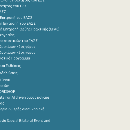
φάλισης Ποιότητας του ΕΣΣ
ότητας του ΕΣΣ
ΕΛΣΣ
 Επιτροπή του ΕΛΣΣ
ή Επιτροπή του ΕΛΣΣ
ή Επιτροπή Ορθής Πρακτικής (GPAC)
εργασίας
στατιστικών του ΕΛΣΣ
μοτίμων - 2ος γύρος
μοτίμων - 3ος γύρος
τιστικό Πρόγραμμα
αι Εκθέσεις
Εκδηλώσεις
 Τύπου
ηστών
WORKSHOP
a for AI driven public policies
ρος
αρία-Διμερής Διασυνοριακή
νία Special Bilateral Event and