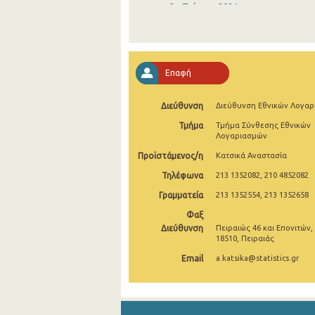
3o Τρίμηνο 2024
2o Τρίμηνο 2024
1o Τρίμηνο 2024
Επαφή
4o Τρίμηνο 2023
Διεύθυνση
Διεύθυνση Εθνικών Λογα
3o Τρίμηνο 2023
Τμήμα
Τμήμα Σύνθεσης Εθνικών
2o Τρίμηνο 2023
Λογαριασμών
Προϊστάμενος/η
Κατσικά Αναστασία
1o Τρίμηνο 2023
Τηλέφωνα
213 1352082, 210 4852082
4o Τρίμηνο 2022
Γραμματεία
213 1352554, 213 1352658
3o Τρίμηνο 2022
Φαξ
Διεύθυνση
Πειραιώς 46 και Επονιτών,
2o Τρίμηνο 2022
18510, Πειραιάς
Email
a.katsika@statistics.gr
1o Τρίμηνο 2022
4o Τρίμηνο 2021
3o Τρίμηνο 2021