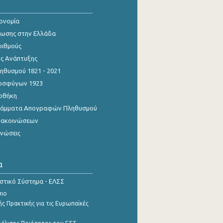
κονομία
ίωσης στην Ελλάδα
ριθμούς
ης Ανάπτυξης
θυσμού 1821 - 2021
οσφύγων 1923
οθήκη
γράμματα Απογραφών Πληθυσμού
νακοινώσεων
ινώσεις
α
ιστικό Σύστημα - ΕΛΣΣ
σιο
ς Πρακτικής για τις Ευρωπαϊκές