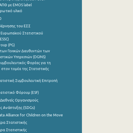
ΑΠΘ με EMOS label
ρωτικό υλικό
0
βέρνησης του ΕΣΣ
 Ευρωπαϊκού Στατιστικού
ESSC)
roup (PG)
των Γενικών Διευθυντών των
ιστικών Υπηρεσιών (DGINS)
υμβουλευτικός Φορέας για τη
 στον τομέα της Στατιστικής
ατιστική Συμβουλευτική Επιτροπή
ατιστικό Φόρουμ (ESF)
 Διεθνείς Οργανισμούς
ης Ανάπτυξης (SDGs)
ata Alliance for Children on the Move
ρα Στατιστικής
ρα Στατιστικής