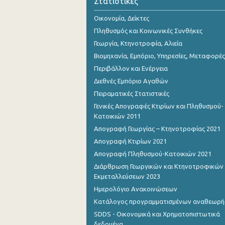
Στατιστικές
2o Τρίμηνο 2018
Οικονομία, Δείκτες
1o Τρίμηνο 2018
Πληθυσμός και Κοινωνικές Συνθήκες
4o Τρίμηνο 2017
Γεωργία, Κτηνοτροφία, Αλιεία
Βιομηχανία, Εμπόριο, Υπηρεσίες, Μεταφορές
3o Τρίμηνο 2017
Περιβάλλον και Ενέργεια
2o Τρίμηνο 2017
Διεθνές Εμπόριο Αγαθών
Πειραματικές Στατιστικές
1o Τρίμηνο 2017
Γενικές Απογραφές Κτιρίων και Πληθυσμού-
4o Τρίμηνο 2016
Κατοικιών 2011
Απογραφή Γεωργίας – Κτηνοτροφίας 2021
3o Τρίμηνο 2016
Απογραφή Κτιρίων 2021
2o Τρίμηνο 2016
Απογραφή Πληθυσμού-Κατοικιών 2021
Διάρθρωση Γεωργικών και Κτηνοτροφικών
1o Τρίμηνο 2016
Εκμεταλλεύσεων 2023
4o Τρίμηνο 2015
Ημερολόγιο Ανακοινώσεων
Κατάλογος προγραμματισμένων αναθεωρ
3o Τρίμηνο 2015
SDDS - Οικονομικά και Χρηματοπιστωτικά
2o Τρίμηνο 2015
δεδομένα