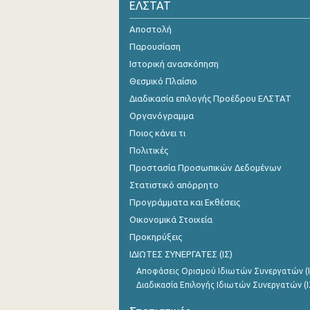
ΕΛΣΤΑΤ
2o Τρίμηνο 2021
Αποστολή
1o Τρίμηνο 2021
Παρουσίαση
Ιστορική ανασκόπηση
4o Τρίμηνο 2020
Θεσμικό Πλαίσιο
3o Τρίμηνο 2020
Διαδικασία επιλογής Προέδρου ΕΛΣΤΑΤ
Οργανόγραμμα
2o Τρίμηνο 2020
Ποιος κάνει τι
1o Τρίμηνο 2020
Πολιτικές
Προστασία Προσωπικών Δεδομένων
4o Τρίμηνο 2019
Στατιστικό απόρρητο
3o Τρίμηνο 2019
Προγράμματα και Εκθέσεις
Οικονομικά Στοιχεία
2o Τρίμηνο 2019
Προκηρύξεις
1o Τρίμηνο 2019
ΙΔΙΩΤΕΣ ΣΥΝΕΡΓΑΤΕΣ (ΙΣ)
4o Τρίμηνο 2018
Αποφάσεις Ορισμού Ιδιωτών Συνεργατών (Ι
Διαδικασία Επιλογής Ιδιωτών Συνεργατών (Ι
3o Τρίμηνο 2018