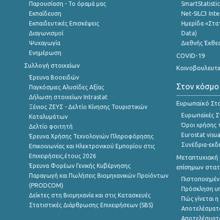
Παρουσίαση - Το όραμά μας
SmartStatisti
Εκπαίδευση
Net-SILC3 Int
Εκπαιδευτικές Επισκέψεις
Ημερίδα «Στατ
Διαγωνισμοί
Data)
Ψυχαγωγία
Διεθνής Έκθε
Ενημέρωση
COVID-19
Συλλογή στοιχείων
Κοινοβουλευτι
Έρευνα Βοοειδών
Στον κόσμο
Παγκόσμιες Αλυσίδες Αξίας
Δήλωση στοιχείων Intrastat
Ευρωπαϊκό Στα
Ξένιος ΖΕΥΣ - Δελτίο Κίνησης Τουριστικών
Ευρωπαϊκές Στ
Καταλυμάτων
Όροι χρήσης 
Δελτίο φοιτητή
Eurostat visua
Έρευνα Χρήσης Τεχνολογιών Πληροφόρησης
Συνέδρια-εκδ
Επικοινωνίας και Ηλεκτρονικού Εμπορίου στις
Επιχειρήσεις,έτους 2026
Μεταπτυχιακή 
Έρευνα Φορέων Γενικής Κυβέρνησης
επίσημων στατ
Παραγωγή και Πωλήσεις Βιομηχανικών Προϊόντων
Πιστοποιημέν
(PRODCOM)
Πρόσκληση υ
Δείκτες στη Βιομηχανία και στις Κατασκευές
Πώς γίνεται 
Στατιστικές Διάρθρωσης Επιχειρήσεων (SBS)
Αποτελέσματ
Αποτελέσματ