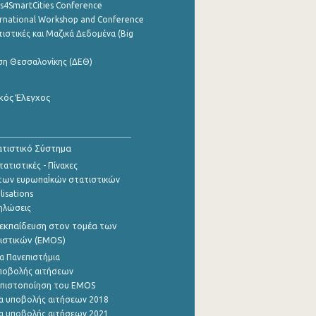
cs4SmartCities Conference
ernational Workshop and Conference
ιστικές και Μαζικά Δεδομένα (Big
ση Θεσσαλονίκης (ΔΕΘ)
κός Έλεγχος
τιστικό Σύστημα
ατιστικές - Πίνακες
των ευρωπαΪκών στατιστικών
lisations
ηλώσεις
εκπαίδευση στον τομέα των
ιστικών (EMOS)
α Πανεπιστήμια
ποβολής αιτήσεων
η πιστοποίηση του EMOS
α υποβολής αιτήσεων 2018
α υποβολής αιτήσεων 2021