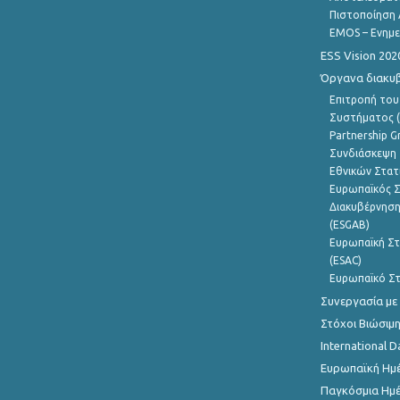
Πιστοποίηση 
EMOS – Ενημε
ESS Vision 202
Όργανα διακυ
Επιτροπή του
Συστήματος (
Partnership G
Συνδιάσκεψη 
Εθνικών Στατ
Ευρωπαϊκός Σ
Διακυβέρνηση
(ESGAB)
Ευρωπαϊκή Στ
(ESAC)
Ευρωπαϊκό Στ
Συνεργασία με
Στόχοι Βιώσιμ
International D
Ευρωπαϊκή Ημέ
Παγκόσμια Ημέ