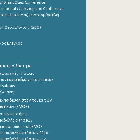
cs4SmartCities Conference
ernational Workshop and Conference
ιστικές και Μαζικά Δεδομένα (Big
ση Θεσσαλονίκης (ΔΕΘ)
κός Έλεγχος
τιστικό Σύστημα
ατιστικές - Πίνακες
των ευρωπαΪκών στατιστικών
lisations
ηλώσεις
εκπαίδευση στον τομέα των
ιστικών (EMOS)
α Πανεπιστήμια
ποβολής αιτήσεων
η πιστοποίηση του EMOS
α υποβολής αιτήσεων 2018
α υποβολής αιτήσεων 2021