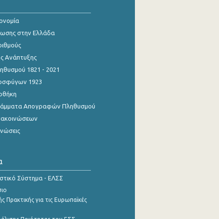
κονομία
ίωσης στην Ελλάδα
ριθμούς
ης Ανάπτυξης
θυσμού 1821 - 2021
οσφύγων 1923
οθήκη
γράμματα Απογραφών Πληθυσμού
νακοινώσεων
ινώσεις
α
ιστικό Σύστημα - ΕΛΣΣ
σιο
ς Πρακτικής για τις Ευρωπαϊκές