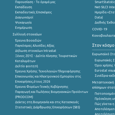
Παρουσίαση - Το όραμά μας
SmartStatisti
Εκπαίδευση
Net-SILC3 Int
Εκπαιδευτικές Επισκέψεις
Ημερίδα «Στατ
Διαγωνισμοί
Data)
Ψυχαγωγία
Διεθνής Έκθε
Ενημέρωση
COVID-19
Συλλογή στοιχείων
Κοινοβουλευτι
Έρευνα Βοοειδών
Στον κόσμο
Παγκόσμιες Αλυσίδες Αξίας
Δήλωση στοιχείων Intrastat
Ευρωπαϊκό Στα
Ξένιος ΖΕΥΣ - Δελτίο Κίνησης Τουριστικών
Ευρωπαϊκές Στ
Καταλυμάτων
Όροι χρήσης 
Δελτίο φοιτητή
Eurostat visua
Έρευνα Χρήσης Τεχνολογιών Πληροφόρησης
Συνέδρια-εκδ
Επικοινωνίας και Ηλεκτρονικού Εμπορίου στις
Επιχειρήσεις,έτους 2026
Μεταπτυχιακή 
Έρευνα Φορέων Γενικής Κυβέρνησης
επίσημων στατ
Παραγωγή και Πωλήσεις Βιομηχανικών Προϊόντων
Πιστοποιημέν
(PRODCOM)
Πρόσκληση υ
Δείκτες στη Βιομηχανία και στις Κατασκευές
Πώς γίνεται 
Στατιστικές Διάρθρωσης Επιχειρήσεων (SBS)
Αποτελέσματ
Αποτελέσματ