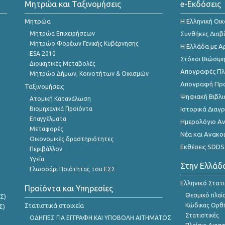
Μητρώα και Ταξινομήσεις
e-Εκδόσεις
Μητρώα
Η Ελληνική Οι
Μητρώα Επιχειρήσεων
Συνθήκες Διαβ
Μητρώο Φορέων Γενικής Κυβέρνησης
Η Ελλάδα με Α
ESA 2010
Στόχοι Βιώσιμ
Διοικητικές Μεταβολές
Απογραφές Πλη
Μητρώο Δήμων, Κοινοτήτων & Οικισμών
Απογραφή Πρ
Ταξινομήσεις
Ψηφιακή Βιβλι
Ατομική Κατανάλωση
Βιομηχανικά Προϊόντα
Ιστορικά Δια
Επαγγέλματα
Ημερολόγιο Α
Μεταφορές
Νέα και Ανακο
Οικονομικές δραστηριότητες
Εκθέσεις SDDS
Περιβάλλον
Υγεία
Στην Ελλάδ
Γλωσσάρι Ποιότητας του ΕΣΣ
Ελληνικό Στατ
Προϊόντα και Υπηρεσίες
Θεσμικό πλαί
Σ)
Στατιστικά στοιχεία
Κώδικας Ορθή
Σ)
Στατιστικές
ΟΔΗΓΙΕΣ ΓΙΑ ΕΓΓΡΑΦΗ ΚΑΙ ΥΠΟΒΟΛΗ ΑΙΤΗΜΑΤΟΣ