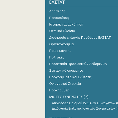
ΕΛΣΤΑΤ
2o Τρίμηνο 2021
Αποστολή
1o Τρίμηνο 2021
Παρουσίαση
Ιστορική ανασκόπηση
4o Τρίμηνο 2020
Θεσμικό Πλαίσιο
3o Τρίμηνο 2020
Διαδικασία επιλογής Προέδρου ΕΛΣΤΑΤ
Οργανόγραμμα
2o Τρίμηνο 2020
Ποιος κάνει τι
1o Τρίμηνο 2020
Πολιτικές
Προστασία Προσωπικών Δεδομένων
4o Τρίμηνο 2019
Στατιστικό απόρρητο
3o Τρίμηνο 2019
Προγράμματα και Εκθέσεις
Οικονομικά Στοιχεία
2o Τρίμηνο 2019
Προκηρύξεις
1o Τρίμηνο 2019
ΙΔΙΩΤΕΣ ΣΥΝΕΡΓΑΤΕΣ (ΙΣ)
4o Τρίμηνο 2018
Αποφάσεις Ορισμού Ιδιωτών Συνεργατών (Ι
Διαδικασία Επιλογής Ιδιωτών Συνεργατών (Ι
3o Τρίμηνο 2018