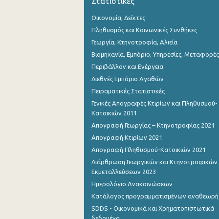
Στατιστικές
2o Τρίμηνο 2018
Οικονομία, Δείκτες
1o Τρίμηνο 2018
Πληθυσμός και Κοινωνικές Συνθήκες
4o Τρίμηνο 2017
Γεωργία, Κτηνοτροφία, Αλιεία
Βιομηχανία, Εμπόριο, Υπηρεσίες, Μεταφορές
3o Τρίμηνο 2017
Περιβάλλον και Ενέργεια
2o Τρίμηνο 2017
Διεθνές Εμπόριο Αγαθών
Πειραματικές Στατιστικές
1o Τρίμηνο 2017
Γενικές Απογραφές Κτιρίων και Πληθυσμού-
4o Τρίμηνο 2016
Κατοικιών 2011
Απογραφή Γεωργίας – Κτηνοτροφίας 2021
3o Τρίμηνο 2016
Απογραφή Κτιρίων 2021
2o Τρίμηνο 2016
Απογραφή Πληθυσμού-Κατοικιών 2021
Διάρθρωση Γεωργικών και Κτηνοτροφικών
1o Τρίμηνο 2016
Εκμεταλλεύσεων 2023
4o Τρίμηνο 2015
Ημερολόγιο Ανακοινώσεων
Κατάλογος προγραμματισμένων αναθεωρ
3o Τρίμηνο 2015
SDDS - Οικονομικά και Χρηματοπιστωτικά
2o Τρίμηνο 2015
δεδομένα