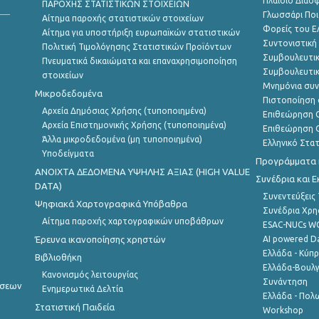
Πλαίσιο Διασ
ΠΑΡΟΧΗΣ ΣΤΑΤΙΣΤΙΚΩΝ ΣΤΟΙΧΕΙΩΝ
Γλωσσάρι Ποι
Αίτημα παροχής στατιστικών στοιχείων
Φορείς του 
Αίτημα για υποστήριξη ευρωπαϊκών στατιστικών
Συντονιστική
Πολιτική Τιμολόγησης Στατιστικών Προϊόντων
Συμβουλευτικ
Πνευματικά δικαιώματα και επαναχρησιμοποίηση
Συμβουλευτικ
στοιχείων
Μνημόνια συν
Μικροδεδομένα
Πιστοποίηση 
Αρχεία Δημόσιας Χρήσης (τυποποιημένα)
Επιθεώρηση Ο
Αρχεία Επιστημονικής Χρήσης (τυποποιημένα)
Επιθεώρηση Ο
Άλλα μικροδεδομένα (μη τυποποιημένα)
Ελληνικό Στα
Υποδείγματα
Προγράμματα κ
ANOIXTA ΔΕΔΟΜΕΝΑ ΥΨΗΛΗΣ ΑΞΙΑΣ (HIGH VALUE
Συνέδρια και 
DATA)
Συνεντεύξεις
Ψηφιακά Χαρτογραφικά Υπόβαθρα
Συνέδρια Χρ
Αίτημα παροχής χαρτογραφικών υποβάθρων
ESAC-NUCs 
Έρευνα ικανοποίησης χρηστών
AI powered Dat
Ελλάδα - Κύπ
Βιβλιοθήκη
Ελλάδα-Βουλγ
Κανονισμός λειτουργίας
Συνάντηση
ήσεων
Ενημερωτικά Δελτία
Ελλάδα - Πολω
Στατιστική Παιδεία
Workshop