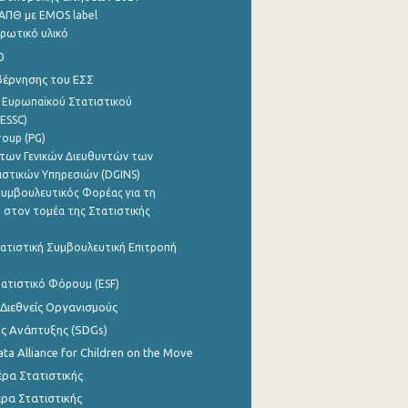
ΑΠΘ με EMOS label
ρωτικό υλικό
0
βέρνησης του ΕΣΣ
 Ευρωπαϊκού Στατιστικού
ESSC)
roup (PG)
των Γενικών Διευθυντών των
ιστικών Υπηρεσιών (DGINS)
υμβουλευτικός Φορέας για τη
 στον τομέα της Στατιστικής
ατιστική Συμβουλευτική Επιτροπή
ατιστικό Φόρουμ (ESF)
 Διεθνείς Οργανισμούς
ης Ανάπτυξης (SDGs)
ata Alliance for Children on the Move
ρα Στατιστικής
ρα Στατιστικής