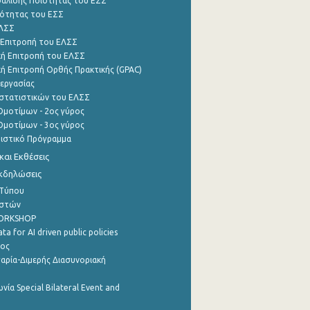
φάλισης Ποιότητας του ΕΣΣ
ότητας του ΕΣΣ
ΕΛΣΣ
 Επιτροπή του ΕΛΣΣ
ή Επιτροπή του ΕΛΣΣ
ή Επιτροπή Ορθής Πρακτικής (GPAC)
εργασίας
στατιστικών του ΕΛΣΣ
μοτίμων - 2ος γύρος
μοτίμων - 3ος γύρος
τιστικό Πρόγραμμα
αι Εκθέσεις
Εκδηλώσεις
 Τύπου
ηστών
WORKSHOP
a for AI driven public policies
ρος
αρία-Διμερής Διασυνοριακή
νία Special Bilateral Event and