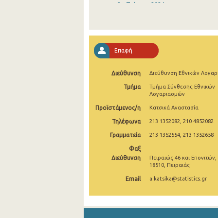
3o Τρίμηνο 2024
2o Τρίμηνο 2024
1o Τρίμηνο 2024
Επαφή
4o Τρίμηνο 2023
Διεύθυνση
Διεύθυνση Εθνικών Λογα
3o Τρίμηνο 2023
Τμήμα
Τμήμα Σύνθεσης Εθνικών
2o Τρίμηνο 2023
Λογαριασμών
Προϊστάμενος/η
Κατσικά Αναστασία
1o Τρίμηνο 2023
Τηλέφωνα
213 1352082, 210 4852082
4o Τρίμηνο 2022
Γραμματεία
213 1352554, 213 1352658
3o Τρίμηνο 2022
Φαξ
Διεύθυνση
Πειραιώς 46 και Επονιτών,
2o Τρίμηνο 2022
18510, Πειραιάς
Email
a.katsika@statistics.gr
1o Τρίμηνο 2022
4o Τρίμηνο 2021
3o Τρίμηνο 2021