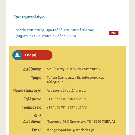
2008
2007
Ερωτηματολόγιο
2006
Δελτίο Στατιστικής Πρωτοβάθμιας Εκπαιδεύσεως
(Δημοτικά) ΣΕ-2. Στοιχεία Λήξης (2015)
2005
2004
Επαφή
2003
Διεύθυνση
2002
Διεύθυνση Τομεακών Στατιστικών
Τμήμα
Τμήμα Στατιστικών Εκπαίδευσης και
2001
Αθλητισμού
Προϊστάμενος/η
Αγγελοπούλου Δήμητρα
2000
Τηλέφωνα
213 1352134, 210 4852134
Γραμματεία
213 1352781, 213 1352778
Φαξ
Διεύθυνση
Πειραιώς 46 & Επονιτών, ΤΚ 18510 ΠΕΙΡΑΙΑΣ
Email
d.angelopoulou@statistics.gr