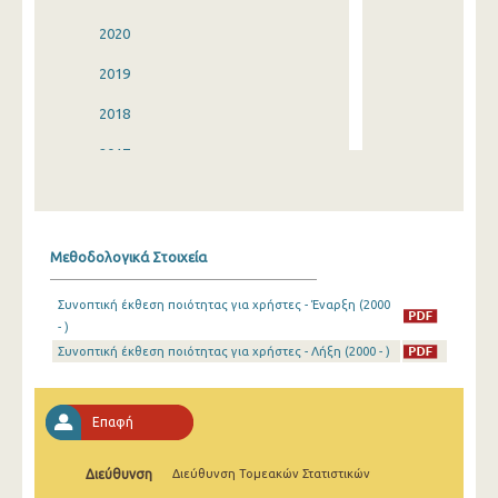
2020
2019
2018
2017
2016
2015
Μεθοδολογικά Στοιχεία
2014
Συνοπτική έκθεση ποιότητας για χρήστες - Έναρξη (2000
2013
- )
Συνοπτική έκθεση ποιότητας για χρήστες - Λήξη (2000 - )
2012
2011
Επαφή
2010
2009
Διεύθυνση
Διεύθυνση Τομεακών Στατιστικών