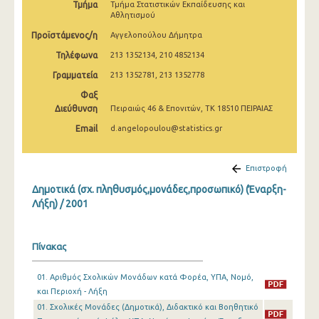
Τμήμα
Τμήμα Στατιστικών Εκπαίδευσης και
2008
Αθλητισμού
Προϊστάμενος/η
2007
Αγγελοπούλου Δήμητρα
Τηλέφωνα
213 1352134, 210 4852134
2006
Γραμματεία
213 1352781, 213 1352778
2005
Φαξ
Διεύθυνση
Πειραιώς 46 & Επονιτών, ΤΚ 18510 ΠΕΙΡΑΙΑΣ
2004
Email
d.angelopoulou@statistics.gr
2003
2002
Επιστροφή
Δημοτικά (σχ. πληθυσμός,μονάδες,προσωπικό) (Έναρξη-
2001
Λήξη) / 2001
2000
Πίνακας
01. Αριθμός Σχολικών Μονάδων κατά Φορέα, ΥΠΑ, Νομό,
και Περιοχή - Λήξη
01. Σχολικές Μονάδες (Δημοτικά), Διδακτικό και Βοηθητικό