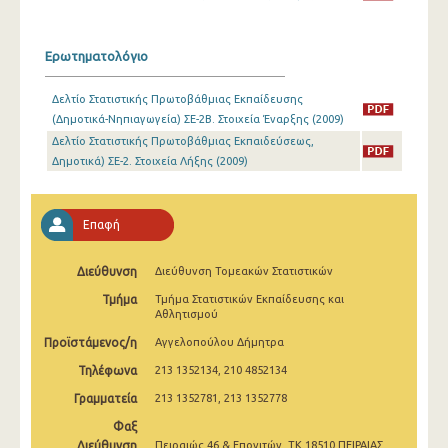
2008
2007
Ερωτηματολόγιο
2006
Δελτίο Στατιστικής Πρωτοβάθμιας Εκπαίδευσης
(Δημοτικά-Νηπιαγωγεία) ΣΕ-2Β. Στοιχεία Έναρξης (2009)
2005
Δελτίο Στατιστικής Πρωτοβάθμιας Εκπαιδεύσεως,
2004
Δημοτικά) ΣΕ-2. Στοιχεία Λήξης (2009)
2003
Επαφή
2002
2001
Διεύθυνση
Διεύθυνση Τομεακών Στατιστικών
Τμήμα
Τμήμα Στατιστικών Εκπαίδευσης και
2000
Αθλητισμού
Προϊστάμενος/η
Αγγελοπούλου Δήμητρα
Τηλέφωνα
213 1352134, 210 4852134
Γραμματεία
213 1352781, 213 1352778
Φαξ
Διεύθυνση
Πειραιώς 46 & Επονιτών, ΤΚ 18510 ΠΕΙΡΑΙΑΣ