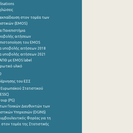
lisations
ηλώσεις
εκπαίδευση στον τομέα των
ιστικών (EMOS)
α Πανεπιστήμια
ποβολής αιτήσεων
η πιστοποίηση του EMOS
α υποβολής αιτήσεων 2018
α υποβολής αιτήσεων 2021
ΑΠΘ με EMOS label
ρωτικό υλικό
0
βέρνησης του ΕΣΣ
 Ευρωπαϊκού Στατιστικού
ESSC)
roup (PG)
των Γενικών Διευθυντών των
ιστικών Υπηρεσιών (DGINS)
υμβουλευτικός Φορέας για τη
 στον τομέα της Στατιστικής