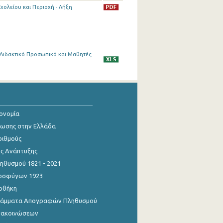
Σχολείου και Περιοχή - Λήξη
 Διδακτικό Προσωπικό και Μαθητές.
κονομία
ίωσης στην Ελλάδα
ριθμούς
ης Ανάπτυξης
θυσμού 1821 - 2021
οσφύγων 1923
οθήκη
γράμματα Απογραφών Πληθυσμού
νακοινώσεων