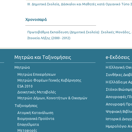
III. Δημοτικά Σχολεία, Δάσκαλοι και Μαθητές κατά Οργανικό Τύπο 
Χρονοσειρά
Πρωτοβάθμια Εκπαίδευση (Δημοτικά Σχολεία): Σχολικές Μονάδες,
Στοιχεία Λήξης (2000 - 2012)
Μητρώα και Ταξινομήσεις
e-Εκδόσεις
Μητρώα
Η Ελληνική Οι
Μητρώα Επιχειρήσεων
Συνθήκες Διαβ
Μητρώο Φορέων Γενικής Κυβέρνησης
Η Ελλάδα με Α
ESA 2010
Στόχοι Βιώσιμ
Διοικητικές Μεταβολές
Απογραφές Πλη
Μητρώο Δήμων, Κοινοτήτων & Οικισμών
Απογραφή Πρ
Ταξινομήσεις
Ψηφιακή Βιβλι
Ατομική Κατανάλωση
Βιομηχανικά Προϊόντα
Ιστορικά Δια
Επαγγέλματα
Ημερολόγιο Α
Μεταφορές