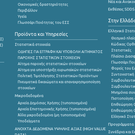
Νέα και Ανακο
Οικονομικές δραστηριότητες
Εκθέσεις SDDS
Περιβάλλον
Υγεία
Στην Ελλάδ
Γλωσσάρι Ποιότητας του ΕΣΣ
Ελληνικό Στατ
Προϊόντα και Υπηρεσίες
Θεσμικό πλαί
Σ)
Στατιστικά στοιχεία
Κώδικας Ορθή
Σ)
Στατιστικές
ΟΔΗΓΙΕΣ ΓΙΑ ΕΓΓΡΑΦΗ ΚΑΙ ΥΠΟΒΟΛΗ ΑΙΤΗΜΑΤΟΣ
Πλαίσιο Διασ
ΠΑΡΟΧΗΣ ΣΤΑΤΙΣΤΙΚΩΝ ΣΤΟΙΧΕΙΩΝ
Γλωσσάρι Ποι
Αίτημα παροχής στατιστικών στοιχείων
Φορείς του 
Αίτημα για υποστήριξη ευρωπαϊκών στατιστικών
Συντονιστική
Πολιτική Τιμολόγησης Στατιστικών Προϊόντων
Συμβουλευτικ
Πνευματικά δικαιώματα και επαναχρησιμοποίηση
Συμβουλευτικ
στοιχείων
Μνημόνια συν
Μικροδεδομένα
Πιστοποίηση 
Αρχεία Δημόσιας Χρήσης (τυποποιημένα)
Επιθεώρηση Ο
Αρχεία Επιστημονικής Χρήσης (τυποποιημένα)
Επιθεώρηση Ο
Άλλα μικροδεδομένα (μη τυποποιημένα)
Ελληνικό Στα
Υποδείγματα
Προγράμματα κ
ANOIXTA ΔΕΔΟΜΕΝΑ ΥΨΗΛΗΣ ΑΞΙΑΣ (HIGH VALUE
Συνέδρια και 
DATA)