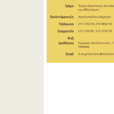
Τμήμα
Τμήμα Στατιστικών Εκπαίδ
2004
και Αθλητισμού
2003
Προϊστάμενος/η
Αγγελοπούλου Δήμητρα
Τηλέφωνα
213 1352134, 210 4852134
2002
Γραμματεία
213 1352781, 213 1352778
2001
Φαξ
Διεύθυνση
Πειραιώς 46 & Επονιτών, Τ
2000
ΠΕΙΡΑΙΑΣ
Email
d.angelopoulou@statistics