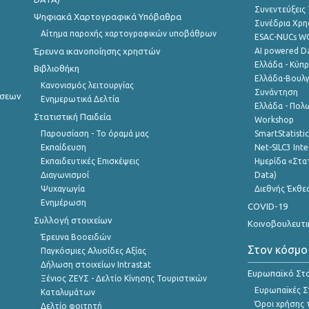
Συνεντεύξεις
Ψηφιακά Χαρτογραφικά Υπόβαθρα
Συνέδρια Χρ
Αίτημα παροχής χαρτογραφικών υποβάθρων
ESAC-NUCs 
Έρευνα ικανοποίησης χρηστών
AI powered Dat
Ελλάδα - Κύπ
Βιβλιοθήκη
Ελλάδα-Βουλγ
Κανονισμός λειτουργίας
Συνάντηση
ήσεων
Ενημερωτικά Δελτία
Ελλάδα - Πολω
Στατιστική Παιδεία
Workshop
Παρουσίαση - Το όραμά μας
SmartStatisti
Εκπαίδευση
Net-SILC3 Int
Εκπαιδευτικές Επισκέψεις
Ημερίδα «Στατ
Διαγωνισμοί
Data)
Ψυχαγωγία
Διεθνής Έκθε
Ενημέρωση
COVID-19
Συλλογή στοιχείων
Κοινοβουλευτι
Έρευνα Βοοειδών
Στον κόσμο
Παγκόσμιες Αλυσίδες Αξίας
Δήλωση στοιχείων Intrastat
Ευρωπαϊκό Στα
Ξένιος ΖΕΥΣ - Δελτίο Κίνησης Τουριστικών
Ευρωπαϊκές Στ
Καταλυμάτων
Όροι χρήσης 
Δελτίο φοιτητή