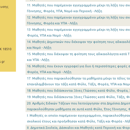
11. Μαθητές που παρέμειναν εγγεγραμμένοι μέχρι τη λήξη του σχ
ευσης
Γέννησης, Φορέα, ΥΠΑ, Νομό και Περιοχή - Λήξη
12. Μαθητές που παρέμειναν εγγεγραμμένοι μέχρι τη λήξη του σχ
Γέννησης, Φορέα και ΥΠΑ - Λήξη
13. Μαθητές που παρέμειναν εγγεγραμμένοι μέχρι τη λήξη του σχ
Φορέα, ΥΠΑ και Νομό - Λήξη
14. Μαθητές Δημοτικών που διέκοψαν την φοίτηση τους αδικαιολ
και Νομό - Λήξη
Κ 18510
15. Μαθητές που διέκοψαν τη φοίτηση τους αδικαιολόγητα κατά 
και ΥΠΑ - Λήξη
.gr
16. Μαθητές που έχουν εγγραφεί για δυο ή περισσότερες φορές σ
Φορέα, ΥΠΑ και Νομό - Λήξη
17. Μαθητές που παρακολούθησαν τα μαθήματα μέχρι το τέλος τ
επαναλαμβάνουν την τάξη κατά Φύλο, Τάξη, Φορέα, ΥΠΑ και Νομό
18. Μαθητές που διδάσκονται Ξένες Γλώσσες κατά Φύλο, Φορέα, 
19. Μαθητές που διδάσκονται Ξένες Γλώσσες κατά Φύλο, Τάξη, Φο
20. Αριθμός Ειδικών Τάξεων που λειτούργησαν στα Δημόσια Δημο
παρακολούθησαν μαθήματα σε αυτά κατά Φύλο, Έτος Γέννησης, Φ
I. Μαθητές οι οποίοι παρέμειναν εγγεγραμμένοι, παρακολούθησαν
σχολικού έτους και προήχθησαν κατά Φύλο, Τάξη και Φορέα - Λή
II. Δημοτικά Σχολεία, Δάσκαλοι και Μαθητές κατά Περιοχή και Φορ