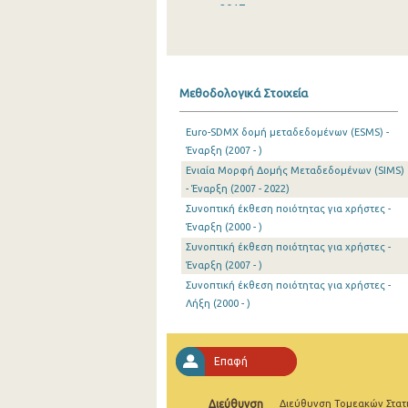
2017
2016
2015
Μεθοδολογικά Στοιχεία
2014
Euro-SDMX δομή μεταδεδομένων (ESMS) -
2013
Έναρξη (2007 - )
Ενιαία Μορφή Δομής Μεταδεδομένων (SIMS)
2012
- Έναρξη (2007 - 2022)
2011
Συνοπτική έκθεση ποιότητας για χρήστες -
Έναρξη (2000 - )
2010
Συνοπτική έκθεση ποιότητας για χρήστες -
Έναρξη (2007 - )
2009
Συνοπτική έκθεση ποιότητας για χρήστες -
2008
Λήξη (2000 - )
2007
Επαφή
2006
2005
Διεύθυνση
Διεύθυνση Τομεακών Στατ