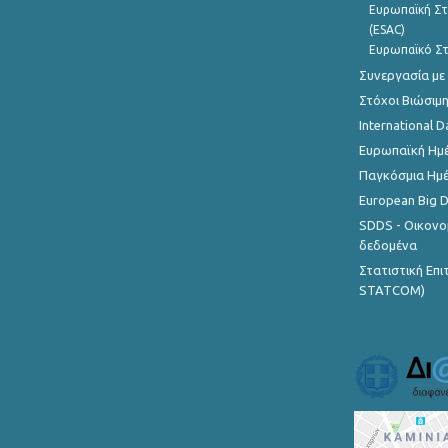
Ευρωπαϊκή Στ
(ESAC)
Ευρωπαϊκό Στ
Συνεργασία με
Στόχοι Βιώσιμ
International D
Ευρωπαϊκή Ημέ
Παγκόσμια Ημέ
European Big 
SDDS - Οικονο
δεδομένα
Στατιστική Επ
STATCOM)