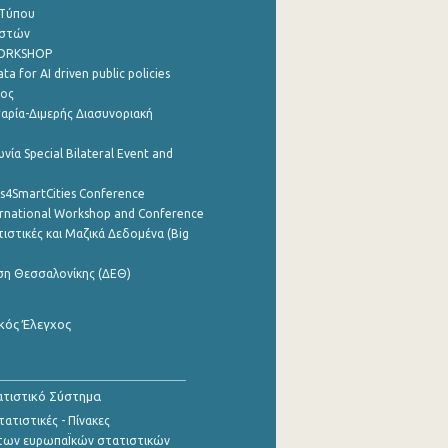
 Τύπου
ηστών
WORKSHOP
a for AI driven public policies
ρος
αρία-Διμερής Διασυνοριακή
νία Special Bilateral Event and
cs4SmartCities Conference
ernational Workshop and Conference
ιστικές και Μαζικά Δεδομένα (Big
ση Θεσσαλονίκης (ΔΕΘ)
κός Έλεγχος
τιστικό Σύστημα
ατιστικές - Πίνακες
των ευρωπαΪκών στατιστικών