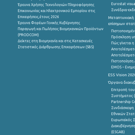
Eurostat visua
Έρευνα Χρήσης Τεχνολογιών Πληροφόρησης
Συνέδρια-εκδ
Επικοινωνίας και Ηλεκτρονικού Εμπορίου στις
Επιχειρήσεις,έτους 2026
Μεταπτυχιακή 
Έρευνα Φορέων Γενικής Κυβέρνησης
επίσημων στατ
Παραγωγή και Πωλήσεις Βιομηχανικών Προϊόντων
Πιστοποιημέν
(PRODCOM)
Πρόσκληση υ
Δείκτες στη Βιομηχανία και στις Κατασκευές
Πώς γίνεται 
Στατιστικές Διάρθρωσης Επιχειρήσεων (SBS)
Αποτελέσματ
Αποτελέσματ
Πιστοποίηση 
EMOS – Ενημε
ESS Vision 202
Όργανα διακυ
Επιτροπή του
Συστήματος (
Partnership G
Συνδιάσκεψη 
Εθνικών Στατ
Ευρωπαϊκός Σ
Διακυβέρνηση
(ESGAB)