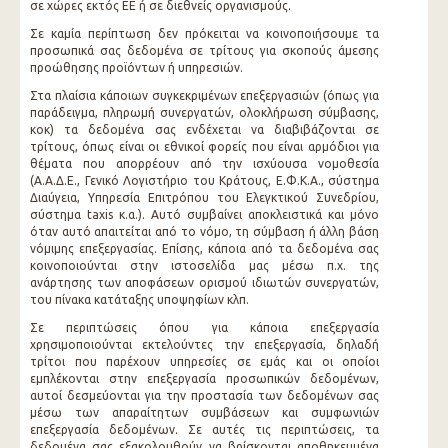
σε χώρες εκτός ΕΕ ή σε διεθνείς οργανισμούς.
Σε καμία περίπτωση δεν πρόκειται να κοινοποιήσουμε τα
προσωπικά σας δεδομένα σε τρίτους για σκοπούς άμεσης
προώθησης προϊόντων ή υπηρεσιών.
Στα πλαίσια κάποιων συγκεκριμένων επεξεργασιών (όπως για
παράδειγμα, πληρωμή συνεργατών, ολοκλήρωση σύμβασης,
κοκ) τα δεδομένα σας ενδέχεται να διαβιβάζονται σε
τρίτους, όπως είναι οι εθνικοί φορείς που είναι αρμόδιοι για
θέματα που απορρέουν από την ισχύουσα νομοθεσία
(Α.Α.Δ.Ε., Γενικό Λογιστήριο του Κράτους, Ε.Φ.Κ.Α., σύστημα
Διαύγεια, Υπηρεσία Επιτρόπου του Ελεγκτικού Συνεδρίου,
σύστημα taxis κ.α.). Αυτό συμβαίνει αποκλειστικά και μόνο
όταν αυτό απαιτείται από το νόμο, τη σύμβαση ή άλλη βάση
νόμιμης επεξεργασίας. Επίσης, κάποια από τα δεδομένα σας
κοινοποιούνται στην ιστοσελίδα μας μέσω π.χ. της
ανάρτησης των αποφάσεων ορισμού ιδιωτών συνεργατών,
του πίνακα κατάταξης υποψηφίων κλπ.
Σε περιπτώσεις όπου για κάποια επεξεργασία
χρησιμοποιούνται εκτελούντες την επεξεργασία, δηλαδή
τρίτοι που παρέχουν υπηρεσίες σε εμάς και οι οποίοι
εμπλέκονται στην επεξεργασία προσωπικών δεδομένων,
αυτοί δεσμεύονται για την προστασία των δεδομένων σας
μέσω των απαραίτητων συμβάσεων και συμφωνιών
επεξεργασία δεδομένων. Σε αυτές τις περιπτώσεις, τα
δεδομένα σας εξακολουθούν να βρίσκονται αποθηκευμένα