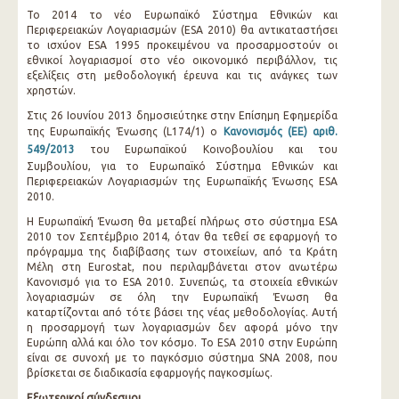
Το 2014 το νέο Ευρωπαϊκό Σύστημα Εθνικών και
Περιφερειακών Λογαριασμών (ESA 2010) θα αντικαταστήσει
το ισχύον ESA 1995 προκειμένου να προσαρμοστούν οι
εθνικοί λογαριασμοί στο νέο οικονομικό περιβάλλον, τις
εξελίξεις στη μεθοδολογική έρευνα και τις ανάγκες των
χρηστών.
Στις 26 Ιουνίου 2013 δημοσιεύτηκε στην Επίσημη Εφημερίδα
της Ευρωπαϊκής Ένωσης (L174/1) ο
Κανονισμός (ΕΕ) αριθ.
549/2013
του Ευρωπαϊκού Κοινοβουλίου και του
Συμβουλίου, για το Ευρωπαϊκό Σύστημα Εθνικών και
Περιφερειακών Λογαριασμών της Ευρωπαϊκής Ένωσης ESA
2010.
Η Ευρωπαϊκή Ένωση θα μεταβεί πλήρως στο σύστημα ESA
2010 τον Σεπτέμβριο 2014, όταν θα τεθεί σε εφαρμογή το
πρόγραμμα της διαβίβασης των στοιχείων, από τα Κράτη
Μέλη στη Eurostat, που περιλαμβάνεται στον ανωτέρω
Κανονισμό για το ESA 2010. Συνεπώς, τα στοιχεία εθνικών
λογαριασμών σε όλη την Ευρωπαϊκή Ένωση θα
καταρτίζονται από τότε βάσει της νέας μεθοδολογίας. Αυτή
η προσαρμογή των λογαριασμών δεν αφορά μόνο την
Ευρώπη αλλά και όλο τον κόσμο. Το ESA 2010 στην Ευρώπη
είναι σε συνοχή με το παγκόσμιο σύστημα SNA 2008, που
βρίσκεται σε διαδικασία εφαρμογής παγκοσμίως.
Εξωτερικοί σύνδεσμοι