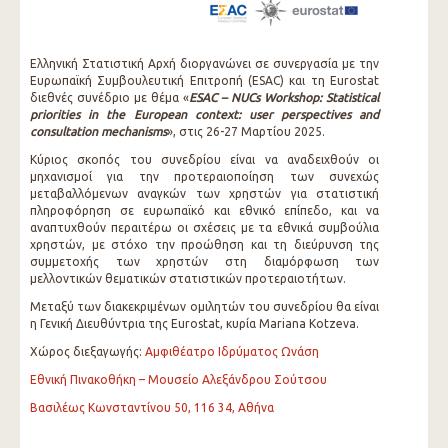
Ελληνική Στατιστική Αρχή διοργανώνει σε συνεργασία με την
Ευρωπαϊκή Συμβουλευτική Επιτροπή (ESAC) και τη Eurostat
διεθνές συνέδριο με θέμα «
ESAC – NUCs Workshop: Statistical
priorities in the European context: user perspectives and
consultation mechanisms
», στις 26-27 Μαρτίου 2025.
Κύριος σκοπός του συνεδρίου είναι να αναδειχθούν οι
μηχανισμοί για την προτεραιοποίηση των συνεχώς
μεταβαλλόμενων αναγκών των χρηστών για στατιστική
πληροφόρηση σε ευρωπαϊκό και εθνικό επίπεδο, και να
αναπτυχθούν περαιτέρω οι σχέσεις με τα εθνικά συμβούλια
χρηστών, με στόχο την προώθηση και τη διεύρυνση της
συμμετοχής των χρηστών στη διαμόρφωση των
μελλοντικών θεματικών στατιστικών προτεραιοτήτων.
Μεταξύ των διακεκριμένων ομιλητών του συνεδρίου θα είναι
η Γενική Διευθύντρια της Eurostat, κυρία Mariana Kotzeva.
Χώρος διεξαγωγής:
Αμφιθέατρο Ιδρύματος Ωνάση
Εθνική Πινακοθήκη – Μουσείο Αλεξάνδρου Σούτσου
Βασιλέως Κωνσταντίνου 50, 116 34, Αθήνα