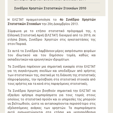
Συνέδριο Χρηστών Στατιστικών Στοιχείων 2010
Η ΕΛΣΤΑΤ πραγματοποίησε το
4ο Συνέδριο Χρηστών
Στατιστικών Στοιχείων
την 20η Δεκεμβρίου 2013.
Σύμφωνα με το ετήσιο στατιστικό πρόγραμμά της, η
Ελληνική Στατιστική Αρχή (ΕΛΣΤΑΤ) διενεργεί από το 2010, σε
ετήσια βάση, Συνέδριο Χρηστών στις εγκαταστάσεις της
στον Πειραιά.
Σε αυτά τα Συνέδρια λαμβάνουν μέρος εκπρόσωποι φορέων
του ιδιωτικού και του δημόσιου τομέα, καθώς και
εκπαιδευτικών και ερευνητικών ιδρυμάτων.
Τα Συνέδρια παρέχουν μια σημαντική ευκαιρία στην ΕΛΣΤΑΤ
για τη συγκέντρωση σχολίων και υποδείξεων από χρήστες
των στατιστικών της, σχετικά με τη διάχυση της στατιστικής
πληροφόρησης, την πρόσβαση στα στατιστικά στοιχεία από
τους χρήστες και τα κενά στις παραγόμενες στατιστικές.
Τα Συνέδρια Χρηστών βοηθούν σημαντικά την ΕΛΣΤΑΤ να
εξαγάγει χρήσιμα συμπεράσματα για τους τομείς στους
οποίους το στατιστικό προϊόν και οι υπηρεσίες της μπορούν
να βελτιωθούν, ώστε να ανταποκρίνονται περισσότερο στις
εξελισσόμενες ανάγκες των χρηστών. Τα συμπεράσματα
αυτά ενσωματώνονται στα ετήσια και μεσοπρόθεσμα