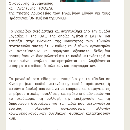
Οικονομικής Συνεργασίας
και Ανάπτυξης (ΟΟΣΑ),
της Ύπατης Αρμοστείας των Ηνωμένων Εθνών για τους
Πρόσφυγες (UNHCR) και της UNICEF.
Το Εγχειρίδιο σχεδιάστηκε και αναπτύχθηκε από την Ομάδα
Εργασίας 1 της IDAC, της οποίας ηγείται η ΕΛΣΤΑΤ και
εστιάζει στην ενίσχυση της ικανότητας των εθνικών
στατιστικών συστημάτων καθώς και διεθνών οργανισμών
να αναπτύσσουν και παράγουν αξιόπιστα δεδομένα
προκειμένου να διασφαλιστεί ότι τα παιδιά μετανάστες ή οι
εκτοπισμένοι ανήλικοι καταμετρώνται και λαμβάνονται
υπόψη στο σχεδιασμό πολιτικών και προγραμμάτων.
Το μοναδικό στο είδος του εγχειρίδιο για τα «Παιδιά σε
Κίνηση» (π.χ. παιδιά μετανάστες, παιδιά πρόσφυγες ή
αιτούντα άσυλο) αποτυπώνει με επάρκεια και σαφήνεια τις
επιμέρους πτυχές, προκλήσεις και πρότυπα διαδικασιών για
το σχεδιασμό, τη συλλογή, την επεξεργασία και τη
δημοσίευση δεδομένων για τα παιδιά που μετακινούνται
εξαιτίας πολεμικών συγκρούσεων, αλλαγών
κοινωνικοοικονομικών συνθηκών, φυσικών καταστροφών
κ.λπ.