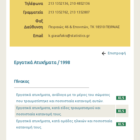
Τηλέφωνα
213 1352136, 210 4852136
2009
Γραμματεία
213 1352762, 213 1352807
2008
Φαξ
2007
Διεύθυνση
Πειραιώς 46 & Επονιτών, ΤΚ 18510 ΠΕΙΡΑΙΑΣ
Email
k.giasafakis@statistics.gr
2006
2005
Επιστροφή
2004
Εργατικά Ατυχήματα / 1998
2003
Πίνακας
2002
2001
Εργατικά ατυχήματα, ανάλογα με το μέρος του σώματος
που τραυματίστηκε και ποσοστιαία κατανομή αυτών.
2000
Εργατικά ατυχήματα, κατά είδος τραυματισμού και
ποσοστιαία κατανομή τους.
1999
Εργατικά ατυχήματα, κατά ομάδες ηλικιών και ποσοστιαία
κατανομή τους.
1998