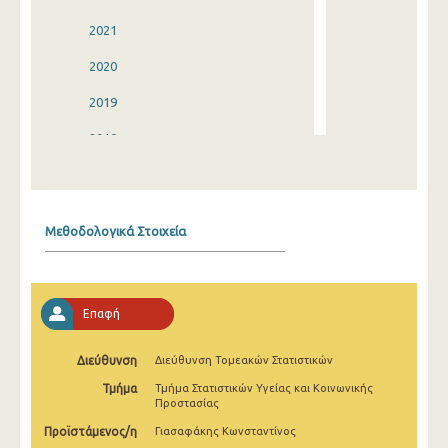
2021
2020
2019
2018
2017
2016
Μεθοδολογικά Στοιχεία
2015
2014
Επαφή
2013
2012
Διεύθυνση
Διεύθυνση Τομεακών Στατιστικών
Τμήμα
Τμήμα Στατιστικών Υγείας και Κοινωνικής
2011
Προστασίας
2010
Προϊστάμενος/η
Γιασαφάκης Κωνσταντίνος