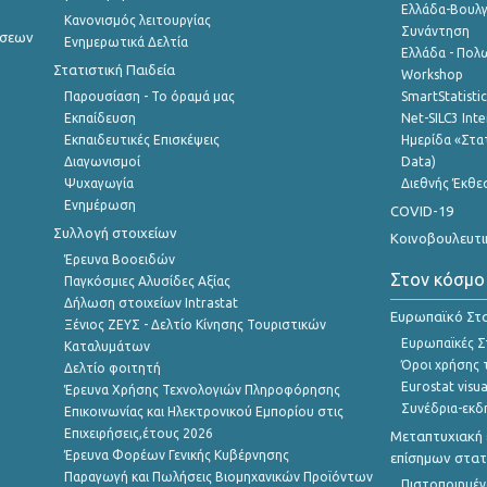
Ελλάδα-Βουλγ
Κανονισμός λειτουργίας
Συνάντηση
ήσεων
Ενημερωτικά Δελτία
Ελλάδα - Πολω
Στατιστική Παιδεία
Workshop
Παρουσίαση - Το όραμά μας
SmartStatisti
Εκπαίδευση
Net-SILC3 Int
Εκπαιδευτικές Επισκέψεις
Ημερίδα «Στατ
Διαγωνισμοί
Data)
Ψυχαγωγία
Διεθνής Έκθε
Ενημέρωση
COVID-19
Συλλογή στοιχείων
Κοινοβουλευτι
Έρευνα Βοοειδών
Στον κόσμο
Παγκόσμιες Αλυσίδες Αξίας
Δήλωση στοιχείων Intrastat
Ευρωπαϊκό Στα
Ξένιος ΖΕΥΣ - Δελτίο Κίνησης Τουριστικών
Ευρωπαϊκές Στ
Καταλυμάτων
Όροι χρήσης 
Δελτίο φοιτητή
Eurostat visua
Έρευνα Χρήσης Τεχνολογιών Πληροφόρησης
Συνέδρια-εκδ
Επικοινωνίας και Ηλεκτρονικού Εμπορίου στις
Επιχειρήσεις,έτους 2026
Μεταπτυχιακή 
Έρευνα Φορέων Γενικής Κυβέρνησης
επίσημων στατ
Παραγωγή και Πωλήσεις Βιομηχανικών Προϊόντων
Πιστοποιημέν