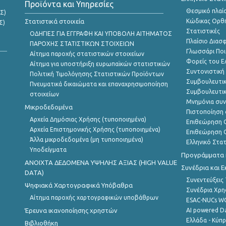
Προϊόντα και Υπηρεσίες
Θεσμικό πλαί
Σ)
Στατιστικά στοιχεία
Κώδικας Ορθή
Σ)
Στατιστικές
ΟΔΗΓΙΕΣ ΓΙΑ ΕΓΓΡΑΦΗ ΚΑΙ ΥΠΟΒΟΛΗ ΑΙΤΗΜΑΤΟΣ
Πλαίσιο Διασ
ΠΑΡΟΧΗΣ ΣΤΑΤΙΣΤΙΚΩΝ ΣΤΟΙΧΕΙΩΝ
Γλωσσάρι Ποι
Αίτημα παροχής στατιστικών στοιχείων
Φορείς του 
Αίτημα για υποστήριξη ευρωπαϊκών στατιστικών
Συντονιστική
Πολιτική Τιμολόγησης Στατιστικών Προϊόντων
Συμβουλευτικ
Πνευματικά δικαιώματα και επαναχρησιμοποίηση
Συμβουλευτικ
στοιχείων
Μνημόνια συν
Μικροδεδομένα
Πιστοποίηση 
Αρχεία Δημόσιας Χρήσης (τυποποιημένα)
Επιθεώρηση Ο
Αρχεία Επιστημονικής Χρήσης (τυποποιημένα)
Επιθεώρηση Ο
Άλλα μικροδεδομένα (μη τυποποιημένα)
Ελληνικό Στα
Υποδείγματα
Προγράμματα κ
ANOIXTA ΔΕΔΟΜΕΝΑ ΥΨΗΛΗΣ ΑΞΙΑΣ (HIGH VALUE
Συνέδρια και 
DATA)
Συνεντεύξεις
Ψηφιακά Χαρτογραφικά Υπόβαθρα
Συνέδρια Χρ
Αίτημα παροχής χαρτογραφικών υποβάθρων
ESAC-NUCs 
Έρευνα ικανοποίησης χρηστών
AI powered Dat
Ελλάδα - Κύπ
Βιβλιοθήκη