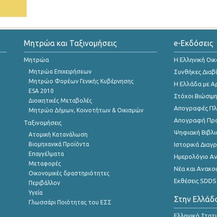
Μητρώα και Ταξινομήσεις
e-Εκδόσεις
Μητρώα
Η Ελληνική Οι
Μητρώα Επιχειρήσεων
Συνθήκες Διαβ
Μητρώο Φορέων Γενικής Κυβέρνησης
Η Ελλάδα με Α
ESA 2010
Στόχοι Βιώσιμ
Διοικητικές Μεταβολές
Απογραφές Πλη
Μητρώο Δήμων, Κοινοτήτων & Οικισμών
Απογραφή Πρ
Ταξινομήσεις
Ψηφιακή Βιβλι
Ατομική Κατανάλωση
Βιομηχανικά Προϊόντα
Ιστορικά Δια
Επαγγέλματα
Ημερολόγιο Α
Μεταφορές
Νέα και Ανακο
Οικονομικές δραστηριότητες
Εκθέσεις SDDS
Περιβάλλον
Υγεία
Στην Ελλάδ
Γλωσσάρι Ποιότητας του ΕΣΣ
Ελληνικό Στατ