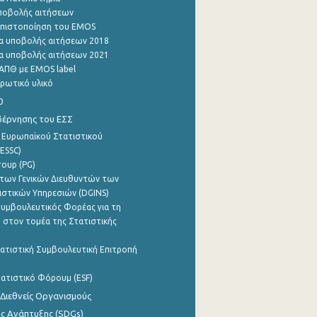
ποβολής αιτήσεων
η πιστοποίηση του EMOS
α υποβολής αιτήσεων 2018
α υποβολής αιτήσεων 2021
ΑΠΘ με EMOS label
ρωτικό υλικό
0
βέρνησης του ΕΣΣ
 Ευρωπαϊκού Στατιστικού
ESSC)
roup (PG)
των Γενικών Διευθυντών των
ιστικών Υπηρεσιών (DGINS)
υμβουλευτικός Φορέας για τη
 στον τομέα της Στατιστικής
ατιστική Συμβουλευτική Επιτροπή
ατιστικό Φόρουμ (ESF)
 Διεθνείς Οργανισμούς
ης Ανάπτυξης (SDGs)