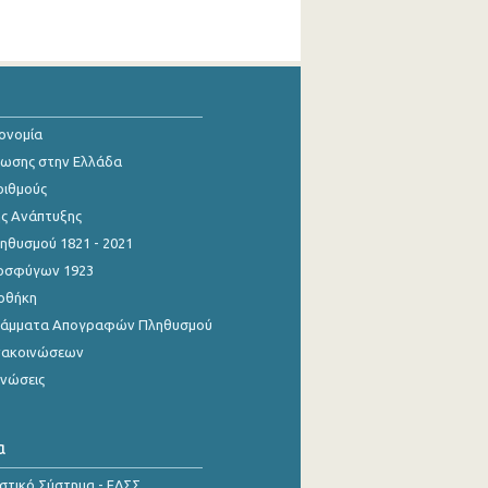
κονομία
ίωσης στην Ελλάδα
ριθμούς
ης Ανάπτυξης
θυσμού 1821 - 2021
οσφύγων 1923
οθήκη
γράμματα Απογραφών Πληθυσμού
νακοινώσεων
ινώσεις
α
ιστικό Σύστημα - ΕΛΣΣ