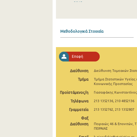
2018
2017
2016
Μεθοδολογικά Στοιχεία
2015
2014
Επαφή
2013
2012
Διεύθυνση
Διεύθυνση Τομεακών Στατ
Τμήμα
Τμήμα Στατιστικών Υγείας 
2011
Κοινωνικής Προστασίας
2010
Προϊστάμενος/η
Γιασαφάκης Κωνσταντίνος
Τηλέφωνα
213 1352136, 210 4852136
2009
Γραμματεία
213 1352762, 213 1352807
2008
Φαξ
2007
Διεύθυνση
Πειραιώς 46 & Επονιτών, Τ
ΠΕΙΡΑΙΑΣ
2006