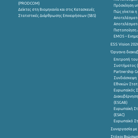
(PRODCOM)
Πρόσκληση υ
Δείκτες στη Βιομηχανία και στις Κατασκευές
Πώς γίνεται 
Στατιστικές Διάρθρωσης Επιχειρήσεων (SBS)
Αποτελέσματ
Αποτελέσματ
Πιστοποίηση 
EMOS – Ενημε
ESS Vision 202
Όργανα διακυ
Επιτροπή του
Συστήματος (
Partnership G
Συνδιάσκεψη 
Εθνικών Στατ
Ευρωπαϊκός Σ
Διακυβέρνηση
(ESGAB)
Ευρωπαϊκή Στ
(ESAC)
Ευρωπαϊκό Στ
Συνεργασία με
Στόχοι Βιώσιμ