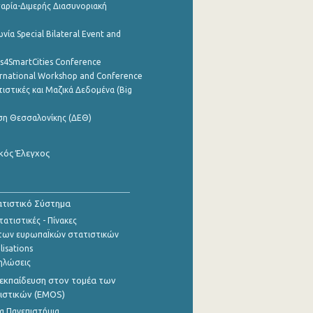
αρία-Διμερής Διασυνοριακή
νία Special Bilateral Event and
cs4SmartCities Conference
ernational Workshop and Conference
ιστικές και Μαζικά Δεδομένα (Big
ση Θεσσαλονίκης (ΔΕΘ)
κός Έλεγχος
τιστικό Σύστημα
ατιστικές - Πίνακες
των ευρωπαΪκών στατιστικών
lisations
ηλώσεις
εκπαίδευση στον τομέα των
ιστικών (EMOS)
α Πανεπιστήμια