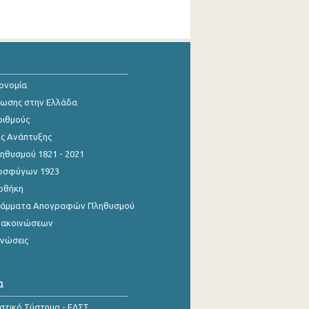
κονομία
ίωσης στην Ελλάδα
ριθμούς
ης Ανάπτυξης
θυσμού 1821 - 2021
οσφύγων 1923
οθήκη
γράμματα Απογραφών Πληθυσμού
νακοινώσεων
ινώσεις
α
ιστικό Σύστημα - ΕΛΣΣ