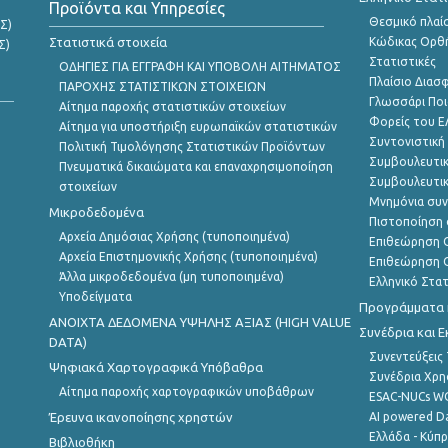
Προϊόντα και Υπηρεσίες
Θεσμικό πλαί
Σ)
Στατιστικά στοιχεία
Κώδικας Ορθή
Σ)
Στατιστικές
ΟΔΗΓΙΕΣ ΓΙΑ ΕΓΓΡΑΦΗ ΚΑΙ ΥΠΟΒΟΛΗ ΑΙΤΗΜΑΤΟΣ
Πλαίσιο Διασ
ΠΑΡΟΧΗΣ ΣΤΑΤΙΣΤΙΚΩΝ ΣΤΟΙΧΕΙΩΝ
Γλωσσάρι Ποι
Αίτημα παροχής στατιστικών στοιχείων
Φορείς του 
Αίτημα για υποστήριξη ευρωπαϊκών στατιστικών
Συντονιστική
Πολιτική Τιμολόγησης Στατιστικών Προϊόντων
Συμβουλευτικ
Πνευματικά δικαιώματα και επαναχρησιμοποίηση
Συμβουλευτικ
στοιχείων
Μνημόνια συν
Μικροδεδομένα
Πιστοποίηση 
Αρχεία Δημόσιας Χρήσης (τυποποιημένα)
Επιθεώρηση Ο
Αρχεία Επιστημονικής Χρήσης (τυποποιημένα)
Επιθεώρηση Ο
Άλλα μικροδεδομένα (μη τυποποιημένα)
Ελληνικό Στα
Υποδείγματα
Προγράμματα κ
ANOIXTA ΔΕΔΟΜΕΝΑ ΥΨΗΛΗΣ ΑΞΙΑΣ (HIGH VALUE
Συνέδρια και 
DATA)
Συνεντεύξεις
Ψηφιακά Χαρτογραφικά Υπόβαθρα
Συνέδρια Χρ
Αίτημα παροχής χαρτογραφικών υποβάθρων
ESAC-NUCs 
Έρευνα ικανοποίησης χρηστών
AI powered Dat
Ελλάδα - Κύπ
Βιβλιοθήκη