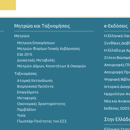
Μητρώα και Ταξινομήσεις
e-Εκδόσεις
Μητρώα
Η Ελληνική Οι
Μητρώα Επιχειρήσεων
Συνθήκες Διαβ
Μητρώο Φορέων Γενικής Κυβέρνησης
Η Ελλάδα με Α
ESA 2010
Στόχοι Βιώσιμ
Διοικητικές Μεταβολές
Απογραφές Πλη
Μητρώο Δήμων, Κοινοτήτων & Οικισμών
Απογραφή Πρ
Ταξινομήσεις
Ψηφιακή Βιβλι
Ατομική Κατανάλωση
Βιομηχανικά Προϊόντα
Ιστορικά Δια
Επαγγέλματα
Ημερολόγιο Α
Μεταφορές
Νέα και Ανακο
Οικονομικές δραστηριότητες
Εκθέσεις SDDS
Περιβάλλον
Υγεία
Στην Ελλάδ
Γλωσσάρι Ποιότητας του ΕΣΣ
Ελληνικό Στατ