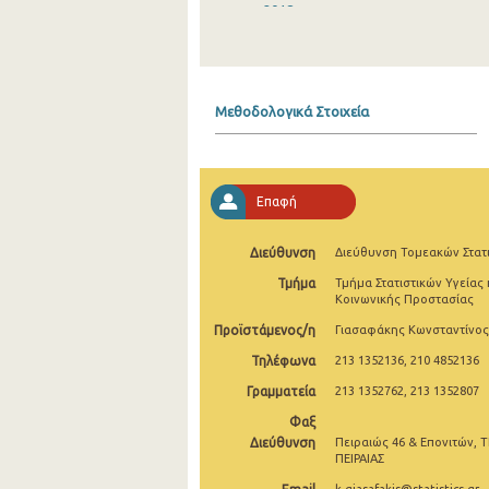
2018
2017
2016
Μεθοδολογικά Στοιχεία
2015
2014
Επαφή
2013
2012
Διεύθυνση
Διεύθυνση Τομεακών Στατ
Τμήμα
Τμήμα Στατιστικών Υγείας 
2011
Κοινωνικής Προστασίας
2010
Προϊστάμενος/η
Γιασαφάκης Κωνσταντίνος
Τηλέφωνα
213 1352136, 210 4852136
2009
Γραμματεία
213 1352762, 213 1352807
2008
Φαξ
2007
Διεύθυνση
Πειραιώς 46 & Επονιτών, Τ
ΠΕΙΡΑΙΑΣ
2006