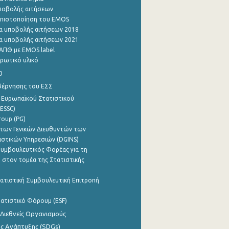
ποβολής αιτήσεων
η πιστοποίηση του EMOS
α υποβολής αιτήσεων 2018
α υποβολής αιτήσεων 2021
ΑΠΘ με EMOS label
ρωτικό υλικό
0
βέρνησης του ΕΣΣ
 Ευρωπαϊκού Στατιστικού
ESSC)
roup (PG)
των Γενικών Διευθυντών των
ιστικών Υπηρεσιών (DGINS)
υμβουλευτικός Φορέας για τη
 στον τομέα της Στατιστικής
ατιστική Συμβουλευτική Επιτροπή
ατιστικό Φόρουμ (ESF)
 Διεθνείς Οργανισμούς
ης Ανάπτυξης (SDGs)