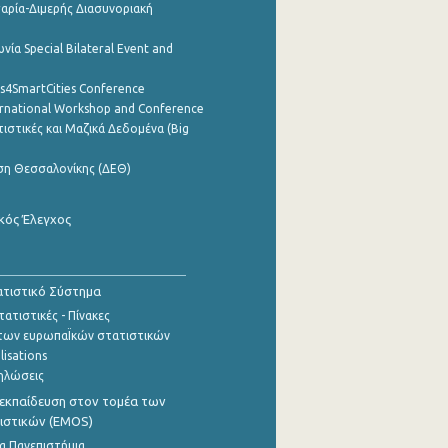
αρία-Διμερής Διασυνοριακή
νία Special Bilateral Event and
cs4SmartCities Conference
ernational Workshop and Conference
ιστικές και Μαζικά Δεδομένα (Big
ση Θεσσαλονίκης (ΔΕΘ)
κός Έλεγχος
τιστικό Σύστημα
ατιστικές - Πίνακες
των ευρωπαΪκών στατιστικών
lisations
ηλώσεις
εκπαίδευση στον τομέα των
ιστικών (EMOS)
α Πανεπιστήμια