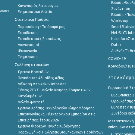
Ελλάδα-Βουλγ
Κανονισμός λειτουργίας
Συνάντηση
ήσεων
Ενημερωτικά Δελτία
Ελλάδα - Πολω
Στατιστική Παιδεία
Workshop
Παρουσίαση - Το όραμά μας
SmartStatisti
Εκπαίδευση
Net-SILC3 Int
Εκπαιδευτικές Επισκέψεις
Ημερίδα «Στατ
Διαγωνισμοί
Data)
Ψυχαγωγία
Διεθνής Έκθε
Ενημέρωση
COVID-19
Συλλογή στοιχείων
Κοινοβουλευτι
Έρευνα Βοοειδών
Στον κόσμο
Παγκόσμιες Αλυσίδες Αξίας
Δήλωση στοιχείων Intrastat
Ευρωπαϊκό Στα
Ξένιος ΖΕΥΣ - Δελτίο Κίνησης Τουριστικών
Ευρωπαϊκές Στ
Καταλυμάτων
Όροι χρήσης 
Δελτίο φοιτητή
Eurostat visua
Έρευνα Χρήσης Τεχνολογιών Πληροφόρησης
Συνέδρια-εκδ
Επικοινωνίας και Ηλεκτρονικού Εμπορίου στις
Επιχειρήσεις,έτους 2026
Μεταπτυχιακή 
Έρευνα Φορέων Γενικής Κυβέρνησης
επίσημων στατ
Παραγωγή και Πωλήσεις Βιομηχανικών Προϊόντων
Πιστοποιημέν