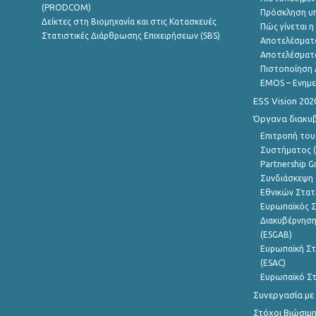
(PRODCOM)
Πρόσκληση υ
Δείκτες στη Βιομηχανία και στις Κατασκευές
Πώς γίνεται 
Στατιστικές Διάρθρωσης Επιχειρήσεων (SBS)
Αποτελέσματ
Αποτελέσματ
Πιστοποίηση 
EMOS – Ενημε
ESS Vision 202
Όργανα διακυ
Επιτροπή του
Συστήματος (
Partnership G
Συνδιάσκεψη 
Εθνικών Στατ
Ευρωπαϊκός Σ
Διακυβέρνηση
(ESGAB)
Ευρωπαϊκή Στ
(ESAC)
Ευρωπαϊκό Στ
Συνεργασία με
Στόχοι Βιώσιμ