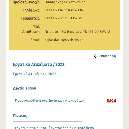
Προϊστάμενος/η
Γιασαφάκης Κωνσταντίνος
2009
Τηλέφωνα
213 1352136, 210 4852136
2008
Γραμματεία
213 1352762, 213 1352807
2007
Φαξ
Διεύθυνση
Πειραιώς 46 & Επονιτών, ΤΚ 18510 ΠΕΙΡΑΙΑΣ
2006
Email
k.giasafakis@statistics.gr
2005
2004
Επιστροφή
Εργατικά Ατυχήματα / 2022
2003
Εργατικά Ατυχήματα, 2022
2002
2001
Δελτίο Τύπου
2000
Παρακολούθηση των Εργατικών Ατυχημάτων
1999
Πίνακας
1998
Εργατικά ατυχήματα , θανατηφόρα ή μη, κατά θέση