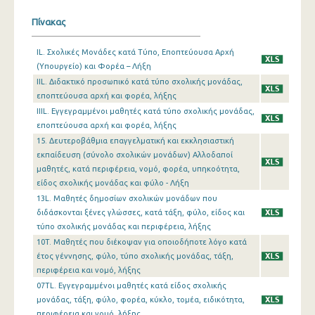
Πίνακας
IL. Σχολικές Μονάδες κατά Τύπο, Εποπτεύουσα Αρχή
(Υπουργείο) και Φορέα – Λήξη
IIL. Διδακτικό προσωπικό κατά τύπο σχολικής μονάδας,
εποπτεύουσα αρχή και φορέα, λήξης
IIIL. Εγγεγραμμένοι μαθητές κατά τύπο σχολικής μονάδας,
εποπτεύουσα αρχή και φορέα, λήξης
15. Δευτεροβάθμια επαγγελματική και εκκλησιαστική
εκπαίδευση (σύνολο σχολικών μονάδων) Αλλοδαποί
μαθητές, κατά περιφέρεια, νομό, φορέα, υπηκοότητα,
είδος σχολικής μονάδας και φύλο - Λήξη
13L. Μαθητές δημοσίων σχολικών μονάδων που
διδάσκονται ξένες γλώσσες, κατά τάξη, φύλο, είδος και
τύπο σχολικής μονάδας και περιφέρεια, λήξης
10T. Μαθητές που διέκοψαν για οποιοδήποτε λόγο κατά
έτος γέννησης, φύλο, τύπο σχολικής μονάδας, τάξη,
περιφέρεια και νομό, λήξης
07TL. Εγγεγραμμένοι μαθητές κατά είδος σχολικής
μονάδας, τάξη, φύλο, φορέα, κύκλο, τομέα, ειδικότητα,
περιφέρεια και νομό, λήξης