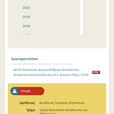
2020
2019
2018
2017
2016
2015
Ερωτηματολόγιο
2014
Δελτίο Στατιστικής Δευτεροβάθμιας Εκπαίδευσης
2013
(Επαγγελματική Εκπαίδευση) ΣΕ-6. Στοιχεία Λήξης (2016)
2012
2011
Επαφή
2010
Διεύθυνση
Διεύθυνση Τομεακών Στατιστικών
2009
Τμήμα
Τμήμα Στατιστικών Εκπαίδευσης και
Αθλητισμού