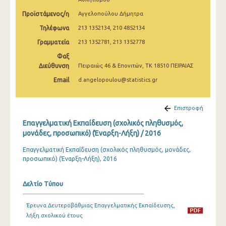
2008
Προϊστάμενος/η
Αγγελοπούλου Δήμητρα
2007
Τηλέφωνα
213 1352134, 210 4852134
Γραμματεία
213 1352781, 213 1352778
2006
Φαξ
2005
Διεύθυνση
Πειραιώς 46 & Επονιτών, ΤΚ 18510 ΠΕΙΡΑΙΑΣ
2004
Email
d.angelopoulou@statistics.gr
2003
Επιστροφή
2002
Επαγγελματική Εκπαίδευση (σχολικός πληθυσμός,
μονάδες, προσωπικό) (Έναρξη-Λήξη) / 2016
2001
Επαγγελματική Εκπαίδευση (σχολικός πληθυσμός, μονάδες,
2000
προσωπικό) (Έναρξη-Λήξη), 2016
Δελτίο Τύπου
Έρευνα Δευτεροβάθμιας Επαγγελματικής Εκπαίδευσης,
λήξη σχολικού έτους