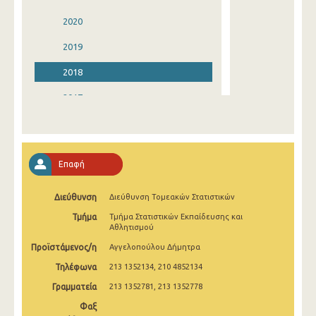
2020
2019
2018
2017
2016
2015
Επαφή
2014
Διεύθυνση
Διεύθυνση Τομεακών Στατιστικών
2013
Τμήμα
Τμήμα Στατιστικών Εκπαίδευσης και
2012
Αθλητισμού
Προϊστάμενος/η
Αγγελοπούλου Δήμητρα
2011
Τηλέφωνα
213 1352134, 210 4852134
2010
Γραμματεία
213 1352781, 213 1352778
2009
Φαξ