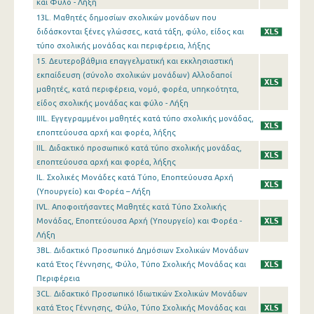
και Φύλο - Λήξη
13L. Μαθητές δημοσίων σχολικών μονάδων που
διδάσκονται ξένες γλώσσες, κατά τάξη, φύλο, είδος και
τύπο σχολικής μονάδας και περιφέρεια, λήξης
15. Δευτεροβάθμια επαγγελματική και εκκλησιαστική
εκπαίδευση (σύνολο σχολικών μονάδων) Αλλοδαποί
μαθητές, κατά περιφέρεια, νομό, φορέα, υπηκοότητα,
είδος σχολικής μονάδας και φύλο - Λήξη
IIIL. Εγγεγραμμένοι μαθητές κατά τύπο σχολικής μονάδας,
εποπτεύουσα αρχή και φορέα, λήξης
IIL. Διδακτικό προσωπικό κατά τύπο σχολικής μονάδας,
εποπτεύουσα αρχή και φορέα, λήξης
IL. Σχολικές Μονάδες κατά Τύπο, Εποπτεύουσα Αρχή
(Υπουργείο) και Φορέα – Λήξη
IVL. Αποφοιτήσαντες Μαθητές κατά Τύπο Σχολικής
Μονάδας, Εποπτεύουσα Αρχή (Υπουργείο) και Φορέα -
Λήξη
3BL. Διδακτικό Προσωπικό Δημόσιων Σχολικών Μονάδων
κατά Έτος Γέννησης, Φύλο, Τύπο Σχολικής Μονάδας και
Περιφέρεια
3CL. Διδακτικό Προσωπικό Ιδιωτικών Σχολικών Μονάδων
κατά Έτος Γέννησης, Φύλο, Τύπο Σχολικής Μονάδας και