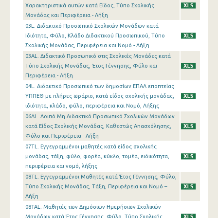
Χαρακτηριστικά αυτών κατά Είδος, Τύπο Σχολικής
Μονάδας και Περιφέρεια - Λήξη
03L. Διδακτικό Προσωπικό Σχολικών Μονάδων κατά
Ιδιότητα, Φύλο, Κλάδο Διδακτικού Προσωπικού, Τύπο
Σχολικής Μονάδας, Περιφέρεια και Νομό - Λήξη
03ΑL. Διδακτικό Προσωπικό στις Σχολικές Μονάδες κατά
Τύπο Σχολικής Μονάδας, Έτος Γέννησης, Φύλο και
Περιφέρεια - Λήξη
04L. Διδακτικό Προσωπικό των δημοσίων ΕΠΑΛ εποπτείας
ΥΠΠΕΘ με πλήρες ωράριο, κατά είδος σχολικής μονάδας,
ιδιότητα, κλάδο, φύλο, περιφέρεια και Νομό, Λήξης
06AL. Λοιπό Μη Διδακτικό Προσωπικό Σχολικών Μονάδων
κατά Είδος Σχολικής Μονάδας, Καθεστώς Απασχόλησης,
Φύλο και Περιφέρεια - Λήξη
07TL. Εγγεγραμμένοι μαθητές κατά είδος σχολικής
μονάδας, τάξη, φύλο, φορέα, κύκλο, τομέα, ειδικότητα,
περιφέρεια και νομό, λήξης
08TL. Εγγεγραμμένοι Μαθητές κατά Έτος Γέννησης, Φύλο,
Τύπο Σχολικής Μονάδας, Τάξη, Περιφέρεια και Νομό –
Λήξη
08TAL. Μαθητές των Δημόσιων Ημερήσιων Σχολικών
Μονάδων κατά Έτος Γέννησης, Φύλο, Τύπο Σχολικής