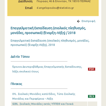
Διεύθυνση
Πειραιώς 46 & Επονιτών, ΤΚ 18510 ΠΕΙΡΑΙΑΣ
2008
Email
d.angelopoulou@statistics.gr
2007
2006
Επιστροφή
Επαγγελματική Εκπαίδευση (σχολικός πληθυσμός,
2005
μονάδες, προσωπικό) (Έναρξη-Λήξη) / 2018
2004
Επαγγελματική Εκπαίδευση (σχολικός πληθυσμός, μονάδες,
προσωπικό) (Έναρξη-Λήξη), 2018
2003
2002
Δελτίο Τύπου
2001
Έρευνα Δευτεροβάθμιας Επαγγελματικής Εκπαίδευσης,
2000
λήξη σχολικού έτους
Πίνακας
01L. Σχολικές Μονάδες κατά Είδος, Τύπο Σχολικής
Μονάδας και Περιφέρεια – Λήξη
02ΒL. Σχολικές Μονάδες εκτός ΥΠΠΕΘ και Γενικά