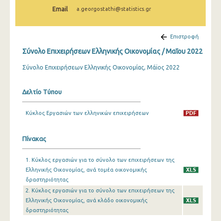
Φεβρουαρίου 2025
Email
a.georgostathi@statistics.gr
Ιανουαρίου 2025
Επιστροφή
Δεκεμβρίου 2024
Σύνολο Επιχειρήσεων Ελληνικής Οικονομίας / Μαΐου 2022
Νοεμβρίου 2024
Σύνολο Επιχειρήσεων Ελληνικής Οικονομίας, Μάϊος 2022
Οκτωβρίου 2024
Δελτίο Τύπου
Σεπτεμβρίου 2024
Κύκλος Εργασιών των ελληνικών επιχειρήσεων
Αυγούστου 2024
Ιουλίου 2024
Πίνακας
Ιουνίου 2024
1. Κύκλος εργασιών για το σύνολο των επιχειρήσεων της
Μαΐου 2024
Ελληνικής Οικονομίας, ανά τομέα οικονομικής
δραστηριότητας
Απριλίου 2024
2. Κύκλος εργασιών για το σύνολο των επιχειρήσεων της
Ελληνικής Οικονομίας, ανά κλάδο οικονομικής
Μαρτίου 2024
δραστηριότητας
Φεβρουαρίου 2024