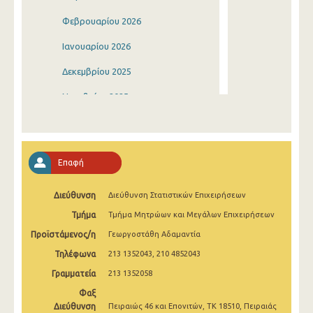
Φεβρουαρίου 2026
Ιανουαρίου 2026
Δεκεμβρίου 2025
Νοεμβρίου 2025
Οκτωβρίου 2025
Σεπτεμβρίου 2025
Επαφή
Αυγούστου 2025
Διεύθυνση
Διεύθυνση Στατιστικών Επιχειρήσεων
Ιουλίου 2025
Τμήμα
Τμήμα Μητρώων και Μεγάλων Επιχειρήσεων
Ιουνίου 2025
Προϊστάμενος/η
Γεωργοστάθη Αδαμαντία
Μαΐου 2025
Τηλέφωνα
213 1352043, 210 4852043
Απριλίου 2025
Γραμματεία
213 1352058
Φαξ
Μαρτίου 2025
Διεύθυνση
Πειραιώς 46 και Επονιτών, ΤΚ 18510, Πειραιάς