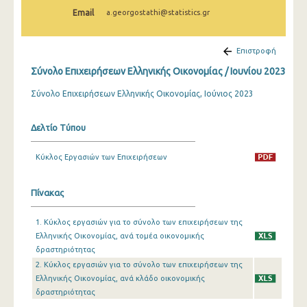
Φεβρουαρίου 2025
Email
a.georgostathi@statistics.gr
Ιανουαρίου 2025
Επιστροφή
Δεκεμβρίου 2024
Σύνολο Επιχειρήσεων Ελληνικής Οικονομίας / Ιουνίου 2023
Νοεμβρίου 2024
Σύνολο Επιχειρήσεων Ελληνικής Οικονομίας, Ιούνιος 2023
Οκτωβρίου 2024
Δελτίο Τύπου
Σεπτεμβρίου 2024
Κύκλος Εργασιών των Επιχειρήσεων
Αυγούστου 2024
Ιουλίου 2024
Πίνακας
Ιουνίου 2024
1. Κύκλος εργασιών για το σύνολο των επιχειρήσεων της
Μαΐου 2024
Ελληνικής Οικονομίας, ανά τομέα οικονομικής
δραστηριότητας
Απριλίου 2024
2. Κύκλος εργασιών για το σύνολο των επιχειρήσεων της
Ελληνικής Οικονομίας, ανά κλάδο οικονομικής
Μαρτίου 2024
δραστηριότητας
Φεβρουαρίου 2024