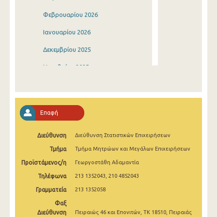
Φεβρουαρίου 2026
Ιανουαρίου 2026
Δεκεμβρίου 2025
Νοεμβρίου 2025
Οκτωβρίου 2025
Σεπτεμβρίου 2025
Επαφή
Αυγούστου 2025
Διεύθυνση
Διεύθυνση Στατιστικών Επιχειρήσεων
Ιουλίου 2025
Τμήμα
Τμήμα Μητρώων και Μεγάλων Επιχειρήσεων
Ιουνίου 2025
Προϊστάμενος/η
Γεωργοστάθη Αδαμαντία
Μαΐου 2025
Τηλέφωνα
213 1352043, 210 4852043
Απριλίου 2025
Γραμματεία
213 1352058
Φαξ
Μαρτίου 2025
Διεύθυνση
Πειραιώς 46 και Επονιτών, ΤΚ 18510, Πειραιάς