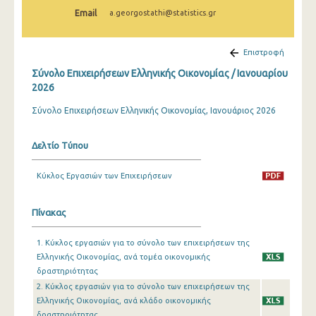
Φεβρουαρίου 2025
Email
a.georgostathi@statistics.gr
Ιανουαρίου 2025
Επιστροφή
Δεκεμβρίου 2024
Σύνολο Επιχειρήσεων Ελληνικής Οικονομίας / Ιανουαρίου
Νοεμβρίου 2024
2026
Σύνολο Επιχειρήσεων Ελληνικής Οικονομίας, Ιανουάριος 2026
Οκτωβρίου 2024
Σεπτεμβρίου 2024
Δελτίο Τύπου
Αυγούστου 2024
Κύκλος Εργασιών των Επιχειρήσεων
Ιουλίου 2024
Πίνακας
Ιουνίου 2024
Μαΐου 2024
1. Κύκλος εργασιών για το σύνολο των επιχειρήσεων της
Ελληνικής Οικονομίας, ανά τομέα οικονομικής
Απριλίου 2024
δραστηριότητας
2. Κύκλος εργασιών για το σύνολο των επιχειρήσεων της
Μαρτίου 2024
Ελληνικής Οικονομίας, ανά κλάδο οικονομικής
Φεβρουαρίου 2024
δραστηριότητας