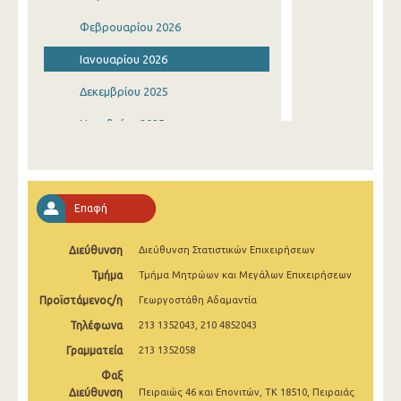
Φεβρουαρίου 2026
Ιανουαρίου 2026
Δεκεμβρίου 2025
Νοεμβρίου 2025
Οκτωβρίου 2025
Σεπτεμβρίου 2025
Επαφή
Αυγούστου 2025
Διεύθυνση
Διεύθυνση Στατιστικών Επιχειρήσεων
Ιουλίου 2025
Τμήμα
Τμήμα Μητρώων και Μεγάλων Επιχειρήσεων
Ιουνίου 2025
Προϊστάμενος/η
Γεωργοστάθη Αδαμαντία
Μαΐου 2025
Τηλέφωνα
213 1352043, 210 4852043
Απριλίου 2025
Γραμματεία
213 1352058
Φαξ
Μαρτίου 2025
Διεύθυνση
Πειραιώς 46 και Επονιτών, ΤΚ 18510, Πειραιάς