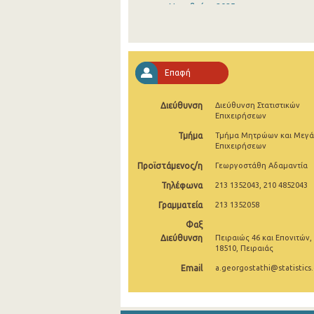
Νοεμβρίου 2025
Οκτωβρίου 2025
Σεπτεμβρίου 2025
Επαφή
Αυγούστου 2025
Διεύθυνση
Διεύθυνση Στατιστικών
Ιουλίου 2025
Επιχειρήσεων
Ιουνίου 2025
Τμήμα
Τμήμα Μητρώων και Μεγ
Επιχειρήσεων
Μαΐου 2025
Προϊστάμενος/η
Γεωργοστάθη Αδαμαντία
Απριλίου 2025
Τηλέφωνα
213 1352043, 210 4852043
Γραμματεία
213 1352058
Μαρτίου 2025
Φαξ
Φεβρουαρίου 2025
Διεύθυνση
Πειραιώς 46 και Επονιτών,
18510, Πειραιάς
Ιανουαρίου 2025
Email
a.georgostathi@statistics.
Δεκεμβρίου 2024
Νοεμβρίου 2024