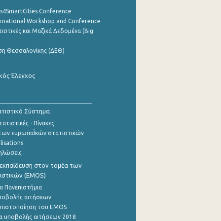
cs4SmartCities Conference
ernational Workshop and Conference
ιστικές και Μαζικά Δεδομένα (Big
ση Θεσσαλονίκης (ΔΕΘ)
κός Έλεγχος
τιστικό Σύστημα
ατιστικές - Πίνακες
των ευρωπαΪκών στατιστικών
lisations
ηλώσεις
εκπαίδευση στον τομέα των
ιστικών (EMOS)
α Πανεπιστήμια
ποβολής αιτήσεων
η πιστοποίηση του EMOS
α υποβολής αιτήσεων 2018