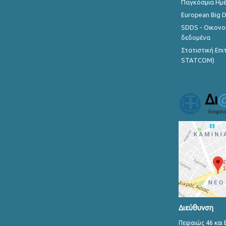
Παγκόσμια Ημέ
European Big 
SDDS - Οικονο
δεδομένα
Στατιστική Επ
STATCOM)
Διεύθυνση
Πειραιώς 46 και 