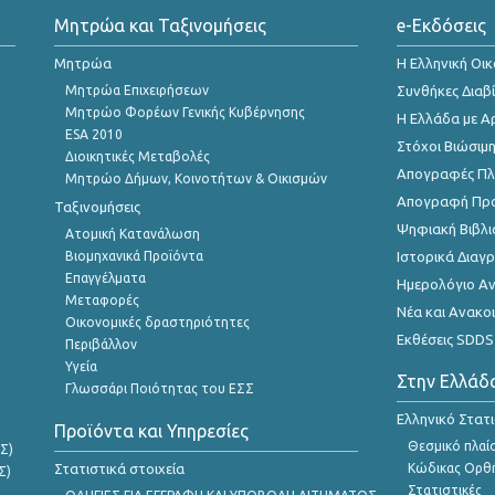
Μητρώα και Ταξινομήσεις
e-Εκδόσεις
Μητρώα
Η Ελληνική Οι
Μητρώα Επιχειρήσεων
Συνθήκες Διαβ
Μητρώο Φορέων Γενικής Κυβέρνησης
Η Ελλάδα με Α
ESA 2010
Στόχοι Βιώσιμ
Διοικητικές Μεταβολές
Απογραφές Πλη
Μητρώο Δήμων, Κοινοτήτων & Οικισμών
Απογραφή Πρ
Ταξινομήσεις
Ψηφιακή Βιβλι
Ατομική Κατανάλωση
Βιομηχανικά Προϊόντα
Ιστορικά Δια
Επαγγέλματα
Ημερολόγιο Α
Μεταφορές
Νέα και Ανακο
Οικονομικές δραστηριότητες
Εκθέσεις SDDS
Περιβάλλον
Υγεία
Στην Ελλάδ
Γλωσσάρι Ποιότητας του ΕΣΣ
Ελληνικό Στατ
Προϊόντα και Υπηρεσίες
Θεσμικό πλαί
Σ)
Στατιστικά στοιχεία
Κώδικας Ορθή
Σ)
Στατιστικές