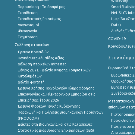
Workshop
Παρουσίαση - Το όραμά μας
SmartStatisti
Εκπαίδευση
Net-SILC3 Int
Εκπαιδευτικές Επισκέψεις
Ημερίδα «Στατ
Διαγωνισμοί
Data)
Ψυχαγωγία
Διεθνής Έκθε
Ενημέρωση
COVID-19
Συλλογή στοιχείων
Κοινοβουλευτι
Έρευνα Βοοειδών
Στον κόσμο
Παγκόσμιες Αλυσίδες Αξίας
Δήλωση στοιχείων Intrastat
Ευρωπαϊκό Στα
Ξένιος ΖΕΥΣ - Δελτίο Κίνησης Τουριστικών
Ευρωπαϊκές Στ
Καταλυμάτων
Όροι χρήσης 
Δελτίο φοιτητή
Eurostat visua
Έρευνα Χρήσης Τεχνολογιών Πληροφόρησης
Συνέδρια-εκδ
Επικοινωνίας και Ηλεκτρονικού Εμπορίου στις
Επιχειρήσεις,έτους 2026
Μεταπτυχιακή 
Έρευνα Φορέων Γενικής Κυβέρνησης
επίσημων στατ
Παραγωγή και Πωλήσεις Βιομηχανικών Προϊόντων
Πιστοποιημέν
(PRODCOM)
Πρόσκληση υ
Δείκτες στη Βιομηχανία και στις Κατασκευές
Πώς γίνεται 
Στατιστικές Διάρθρωσης Επιχειρήσεων (SBS)
Αποτελέσματ