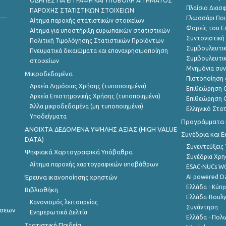
ΟΔΗΓΙΕΣ ΓΙΑ ΕΓΓΡΑΦΗ ΚΑΙ ΥΠΟΒΟΛΗ ΑΙΤΗΜΑΤΟΣ
Πλαίσιο Διασ
ΠΑΡΟΧΗΣ ΣΤΑΤΙΣΤΙΚΩΝ ΣΤΟΙΧΕΙΩΝ
Γλωσσάρι Ποι
Αίτημα παροχής στατιστικών στοιχείων
Φορείς του 
Αίτημα για υποστήριξη ευρωπαϊκών στατιστικών
Συντονιστική
Πολιτική Τιμολόγησης Στατιστικών Προϊόντων
Συμβουλευτικ
Πνευματικά δικαιώματα και επαναχρησιμοποίηση
Συμβουλευτικ
στοιχείων
Μνημόνια συν
Μικροδεδομένα
Πιστοποίηση 
Αρχεία Δημόσιας Χρήσης (τυποποιημένα)
Επιθεώρηση Ο
Αρχεία Επιστημονικής Χρήσης (τυποποιημένα)
Επιθεώρηση Ο
Άλλα μικροδεδομένα (μη τυποποιημένα)
Ελληνικό Στα
Υποδείγματα
Προγράμματα κ
ANOIXTA ΔΕΔΟΜΕΝΑ ΥΨΗΛΗΣ ΑΞΙΑΣ (HIGH VALUE
Συνέδρια και 
DATA)
Συνεντεύξεις
Ψηφιακά Χαρτογραφικά Υπόβαθρα
Συνέδρια Χρ
Αίτημα παροχής χαρτογραφικών υποβάθρων
ESAC-NUCs 
Έρευνα ικανοποίησης χρηστών
AI powered Dat
Ελλάδα - Κύπ
Βιβλιοθήκη
Ελλάδα-Βουλγ
Κανονισμός λειτουργίας
Συνάντηση
ήσεων
Ενημερωτικά Δελτία
Ελλάδα - Πολω
Στατιστική Παιδεία