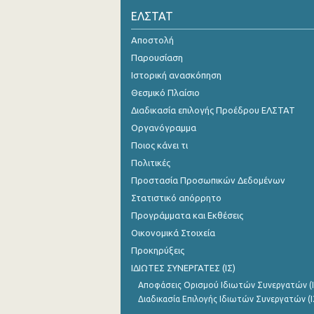
ΕΛΣΤΑΤ
Οκτωβρίου 2024
Αποστολή
Σεπτεμβρίου 2024
Παρουσίαση
Αυγούστου 2024
Ιστορική ανασκόπηση
Θεσμικό Πλαίσιο
Ιουλίου 2024
Διαδικασία επιλογής Προέδρου ΕΛΣΤΑΤ
Ιουνίου 2024
Οργανόγραμμα
Ποιος κάνει τι
Μαΐου 2024
Πολιτικές
Απριλίου 2024
Προστασία Προσωπικών Δεδομένων
Μαρτίου 2024
Στατιστικό απόρρητο
Προγράμματα και Εκθέσεις
Φεβρουαρίου 2024
Οικονομικά Στοιχεία
Ιανουαρίου 2024
Προκηρύξεις
ΙΔΙΩΤΕΣ ΣΥΝΕΡΓΑΤΕΣ (ΙΣ)
Δεκεμβρίου 2023
Αποφάσεις Ορισμού Ιδιωτών Συνεργατών (Ι
Νοεμβρίου 2023
Διαδικασία Επιλογής Ιδιωτών Συνεργατών (Ι