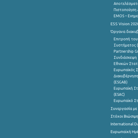
Αποτελέσματ
Πιστοποίηση 
EMOS – Ενημε
ESS Vision 202
Όργανα διακυ
Επιτροπή του
Συστήματος (
Partnership G
Συνδιάσκεψη 
Εθνικών Στατ
Ευρωπαϊκός Σ
Διακυβέρνηση
(ESGAB)
Ευρωπαϊκή Στ
(ESAC)
Ευρωπαϊκό Στ
Συνεργασία με
Στόχοι Βιώσιμ
International D
Ευρωπαϊκή Ημέ