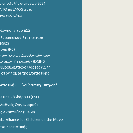
α υποβολής αιτήσεων 2021
ΑΠΘ με EMOS label
ρωτικό υλικό
0
βέρνησης του ΕΣΣ
 Ευρωπαϊκού Στατιστικού
ESSC)
roup (PG)
των Γενικών Διευθυντών των
ιστικών Υπηρεσιών (DGINS)
υμβουλευτικός Φορέας για τη
 στον τομέα της Στατιστικής
ατιστική Συμβουλευτική Επιτροπή
ατιστικό Φόρουμ (ESF)
 Διεθνείς Οργανισμούς
ης Ανάπτυξης (SDGs)
ata Alliance for Children on the Move
ρα Στατιστικής