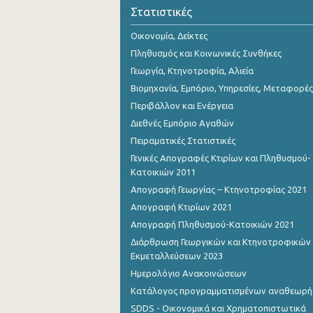
Οκτωβρίου 2023
Στατιστικές
Σεπτεμβρίου 2023
Οικονομία, Δείκτες
Πληθυσμός και Κοινωνικές Συνθήκες
Ιουλίου 2023
Γεωργία, Κτηνοτροφία, Αλιεία
Ιουνίου 2023
Βιομηχανία, Εμπόριο, Υπηρεσίες, Μεταφορές
Περιβάλλον και Ενέργεια
Μαΐου 2023
Διεθνές Εμπόριο Αγαθών
Απριλίου 2023
Πειραματικές Στατιστικές
Γενικές Απογραφές Κτιρίων και Πληθυσμού-
Μαρτίου 2023
Κατοικιών 2011
Φεβρουαρίου 2023
Απογραφή Γεωργίας – Κτηνοτροφίας 2021
Απογραφή Κτιρίων 2021
Ιανουαρίου 2023
Απογραφή Πληθυσμού-Κατοικιών 2021
Δεκεμβρίου 2022
Διάρθρωση Γεωργικών και Κτηνοτροφικών
Εκμεταλλεύσεων 2023
Νοεμβρίου 2022
Ημερολόγιο Ανακοινώσεων
Οκτωβρίου 2022
Κατάλογος προγραμματισμένων αναθεωρ
SDDS - Οικονομικά και Χρηματοπιστωτικά
Σεπτεμβρίου 2022