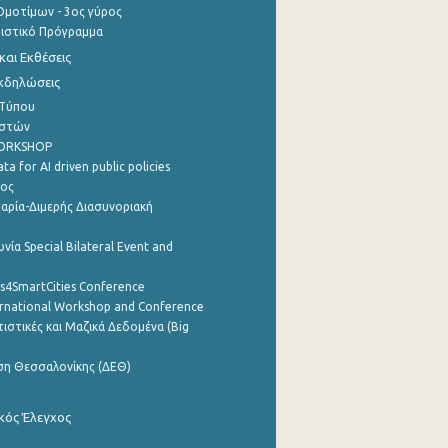
μοτίμων - 3ος γύρος
τιστικό Πρόγραμμα
αι Εκθέσεις
Εκδηλώσεις
 Τύπου
ηστών
WORKSHOP
a for AI driven public policies
ρος
αρία-Διμερής Διασυνοριακή
νία Special Bilateral Event and
cs4SmartCities Conference
ernational Workshop and Conference
ιστικές και Μαζικά Δεδομένα (Big
ση Θεσσαλονίκης (ΔΕΘ)
κός Έλεγχος