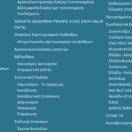
Αρχεία Επιστημονικής Χρήσης (τυποποιημένα)
Επιθεώρηση Ο
Άλλα μικροδεδομένα (μη τυποποιημένα)
Ελληνικό Στα
Υποδείγματα
Προγράμματα κ
ANOIXTA ΔΕΔΟΜΕΝΑ ΥΨΗΛΗΣ ΑΞΙΑΣ (HIGH VALUE
Συνέδρια και 
DATA)
Συνεντεύξεις
Ψηφιακά Χαρτογραφικά Υπόβαθρα
Συνέδρια Χρ
Αίτημα παροχής χαρτογραφικών υποβάθρων
ESAC-NUCs 
Έρευνα ικανοποίησης χρηστών
AI powered Dat
Ελλάδα - Κύπ
Βιβλιοθήκη
Ελλάδα-Βουλγ
Κανονισμός λειτουργίας
Συνάντηση
ήσεων
Ενημερωτικά Δελτία
Ελλάδα - Πολω
Στατιστική Παιδεία
Workshop
Παρουσίαση - Το όραμά μας
SmartStatisti
Εκπαίδευση
Net-SILC3 Int
Εκπαιδευτικές Επισκέψεις
Ημερίδα «Στατ
Διαγωνισμοί
Data)
Ψυχαγωγία
Διεθνής Έκθε
Ενημέρωση
COVID-19
Συλλογή στοιχείων
Κοινοβουλευτι
Έρευνα Βοοειδών