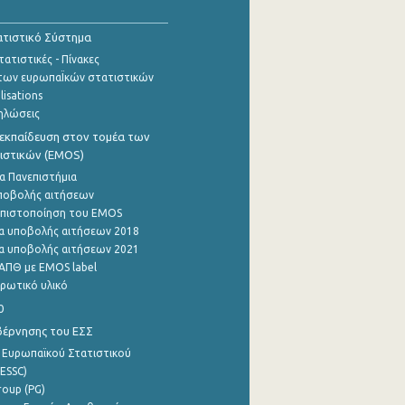
τιστικό Σύστημα
ατιστικές - Πίνακες
των ευρωπαΪκών στατιστικών
lisations
ηλώσεις
εκπαίδευση στον τομέα των
ιστικών (EMOS)
α Πανεπιστήμια
ποβολής αιτήσεων
η πιστοποίηση του EMOS
α υποβολής αιτήσεων 2018
α υποβολής αιτήσεων 2021
ΑΠΘ με EMOS label
ρωτικό υλικό
0
βέρνησης του ΕΣΣ
 Ευρωπαϊκού Στατιστικού
ESSC)
roup (PG)