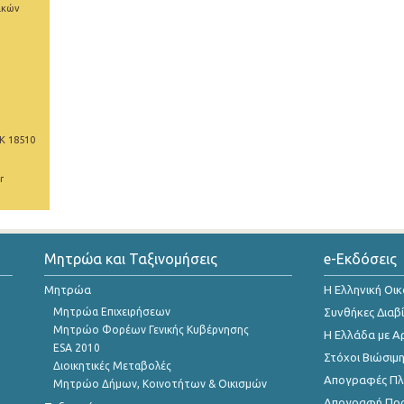
ικών
Κ 18510
r
Μητρώα και Ταξινομήσεις
e-Εκδόσεις
Μητρώα
Η Ελληνική Οι
Μητρώα Επιχειρήσεων
Συνθήκες Διαβ
Μητρώο Φορέων Γενικής Κυβέρνησης
Η Ελλάδα με Α
ESA 2010
Στόχοι Βιώσιμ
Διοικητικές Μεταβολές
Απογραφές Πλη
Μητρώο Δήμων, Κοινοτήτων & Οικισμών
Απογραφή Πρ