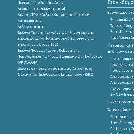
Στον κόσμο
Παγκόσμιες Αλυσίδες Αξίας
Δήλωση στοιχείων Intrastat
Ευρωπαϊκό Στα
Ξένιος ΖΕΥΣ - Δελτίο Κίνησης Τουριστικών
Ευρωπαϊκές Στ
Καταλυμάτων
Όροι χρήσης 
Δελτίο φοιτητή
Eurostat visua
Έρευνα Χρήσης Τεχνολογιών Πληροφόρησης
Συνέδρια-εκδ
Επικοινωνίας και Ηλεκτρονικού Εμπορίου στις
Επιχειρήσεις,έτους 2026
Μεταπτυχιακή 
Έρευνα Φορέων Γενικής Κυβέρνησης
επίσημων στατ
Παραγωγή και Πωλήσεις Βιομηχανικών Προϊόντων
Πιστοποιημέν
(PRODCOM)
Πρόσκληση υ
Δείκτες στη Βιομηχανία και στις Κατασκευές
Πώς γίνεται 
Στατιστικές Διάρθρωσης Επιχειρήσεων (SBS)
Αποτελέσματ
Αποτελέσματ
Πιστοποίηση 
EMOS – Ενημε
ESS Vision 202
Όργανα διακυ
Επιτροπή του
Συστήματος (
Partnership G