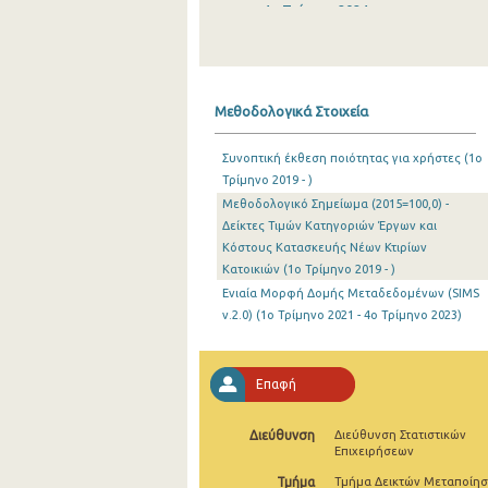
4o Τρίμηνο 2024
3o Τρίμηνο 2024
2o Τρίμηνο 2024
Μεθοδολογικά Στοιχεία
1o Τρίμηνο 2024
Συνοπτική έκθεση ποιότητας για χρήστες (1o
4o Τρίμηνο 2023
Τρίμηνο 2019 - )
Μεθοδολογικό Σημείωμα (2015=100,0) -
3o Τρίμηνο 2023
Δείκτες Τιμών Κατηγοριών Έργων και
2o Τρίμηνο 2023
Κόστους Κατασκευής Νέων Κτιρίων
Κατοικιών (1o Τρίμηνο 2019 - )
1o Τρίμηνο 2023
Ενιαία Μορφή Δομής Μεταδεδομένων (SIMS
v.2.0) (1o Τρίμηνο 2021 - 4o Τρίμηνο 2023)
4o Τρίμηνο 2022
3o Τρίμηνο 2022
Επαφή
2o Τρίμηνο 2022
Διεύθυνση
Διεύθυνση Στατιστικών
1o Τρίμηνο 2022
Επιχειρήσεων
4o Τρίμηνο 2021
Τμήμα
Τμήμα Δεικτών Μεταποίησ