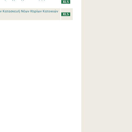
ην Κατασκευή Νέων Κτιρίων Κατοικιών