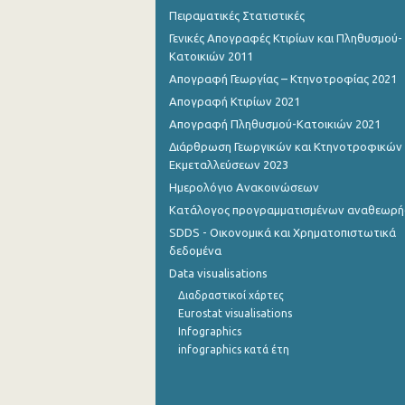
Πειραματικές Στατιστικές
2o Τρίμηνο 2015
Γενικές Απογραφές Κτιρίων και Πληθυσμού-
Κατοικιών 2011
1o Τρίμηνο 2015
Απογραφή Γεωργίας – Κτηνοτροφίας 2021
4o Τρίμηνο 2014
Απογραφή Κτιρίων 2021
Απογραφή Πληθυσμού-Κατοικιών 2021
3o Τρίμηνο 2014
Διάρθρωση Γεωργικών και Κτηνοτροφικών
2o Τρίμηνο 2014
Εκμεταλλεύσεων 2023
Ημερολόγιο Ανακοινώσεων
1o Τρίμηνο 2014
Κατάλογος προγραμματισμένων αναθεωρ
4o Τρίμηνο 2013
SDDS - Οικονομικά και Χρηματοπιστωτικά
δεδομένα
3o Τρίμηνο 2013
Data visualisations
2o Τρίμηνο 2013
Διαδραστικοί χάρτες
Eurostat visualisations
1o Τρίμηνο 2013
Infographics
infographics κατά έτη
4o Τρίμηνο 2012
3o Τρίμηνο 2012