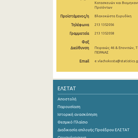
Κατασκευών και Βιομηχαν
Προϊόντων
3o Τρίμηνο 2021
Προϊστάμενος/η
Βλαχοκώστα Ευρυδίκη
2o Τρίμηνο 2021
Τηλέφωνα
213 1352056
1o Τρίμηνο 2021
Γραμματεία
213 1352058
4o Τρίμηνο 2020
Φαξ
Διεύθυνση
Πειραιώς 46 & Επονιτών, Τ
ΠΕΙΡΑΙΑΣ
3o Τρίμηνο 2020
Email
e.vlachokosta@statistics.g
2o Τρίμηνο 2020
1o Τρίμηνο 2020
4o Τρίμηνο 2019
ΕΛΣΤΑΤ
3o Τρίμηνο 2019
Αποστολή
Παρουσίαση
2o Τρίμηνο 2019
Ιστορική ανασκόπηση
1o Τρίμηνο 2019
Θεσμικό Πλαίσιο
Διαδικασία επιλογής Προέδρου ΕΛΣΤΑΤ
4o Τρίμηνο 2018
Οργανόγραμμα