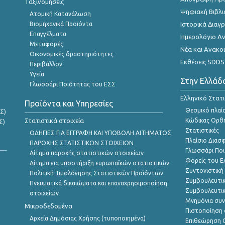
Ταξινομήσεις
Ψηφιακή Βιβλι
Ατομική Κατανάλωση
Βιομηχανικά Προϊόντα
Ιστορικά Δια
Επαγγέλματα
Ημερολόγιο Α
Μεταφορές
Νέα και Ανακο
Οικονομικές δραστηριότητες
Εκθέσεις SDDS
Περιβάλλον
Υγεία
Στην Ελλάδ
Γλωσσάρι Ποιότητας του ΕΣΣ
Ελληνικό Στατ
Προϊόντα και Υπηρεσίες
Θεσμικό πλαί
Σ)
Στατιστικά στοιχεία
Κώδικας Ορθή
Σ)
Στατιστικές
ΟΔΗΓΙΕΣ ΓΙΑ ΕΓΓΡΑΦΗ ΚΑΙ ΥΠΟΒΟΛΗ ΑΙΤΗΜΑΤΟΣ
Πλαίσιο Διασ
ΠΑΡΟΧΗΣ ΣΤΑΤΙΣΤΙΚΩΝ ΣΤΟΙΧΕΙΩΝ
Γλωσσάρι Ποι
Αίτημα παροχής στατιστικών στοιχείων
Φορείς του 
Αίτημα για υποστήριξη ευρωπαϊκών στατιστικών
Συντονιστική
Πολιτική Τιμολόγησης Στατιστικών Προϊόντων
Συμβουλευτικ
Πνευματικά δικαιώματα και επαναχρησιμοποίηση
Συμβουλευτικ
στοιχείων
Μνημόνια συν
Μικροδεδομένα
Πιστοποίηση 
Αρχεία Δημόσιας Χρήσης (τυποποιημένα)
Επιθεώρηση Ο