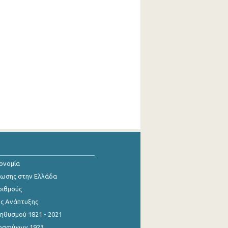
κονομία
ίωσης στην Ελλάδα
ριθμούς
ης Ανάπτυξης
θυσμού 1821 - 2021
οσφύγων 1923