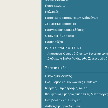
3o Τρίμηνο 2018
Ποιος κάνει τι
Πολιτικές
2o Τρίμηνο 2018
Προστασία Προσωπικών Δεδομένων
1o Τρίμηνο 2018
Στατιστικό απόρρητο
4o Τρίμηνο 2017
Προγράμματα και Εκθέσεις
Οικονομικά Στοιχεία
3o Τρίμηνο 2017
Προκηρύξεις
2o Τρίμηνο 2017
ΙΔΙΩΤΕΣ ΣΥΝΕΡΓΑΤΕΣ (ΙΣ)
Αποφάσεις Ορισμού Ιδιωτών Συνεργατών (Ι
1o Τρίμηνο 2017
Διαδικασία Επιλογής Ιδιωτών Συνεργατών (Ι
4o Τρίμηνο 2016
Στατιστικές
3o Τρίμηνο 2016
Οικονομία, Δείκτες
2o Τρίμηνο 2016
Πληθυσμός και Κοινωνικές Συνθήκες
Γεωργία, Κτηνοτροφία, Αλιεία
1o Τρίμηνο 2016
Βιομηχανία, Εμπόριο, Υπηρεσίες, Μεταφορές
4o Τρίμηνο 2015
Περιβάλλον και Ενέργεια
Διεθνές Εμπόριο Αγαθών
3o Τρίμηνο 2015