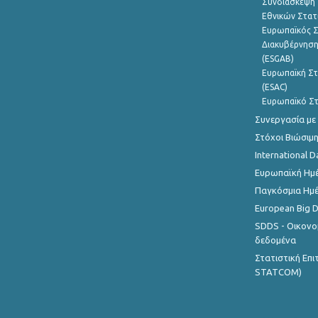
Συνδιάσκεψη 
Εθνικών Στατ
Ευρωπαϊκός Σ
Διακυβέρνηση
(ESGAB)
Ευρωπαϊκή Στ
(ESAC)
Ευρωπαϊκό Στ
Συνεργασία με
Στόχοι Βιώσιμ
International D
Ευρωπαϊκή Ημέ
Παγκόσμια Ημέ
European Big 
SDDS - Οικονο
δεδομένα
Στατιστική Επ
STATCOM)