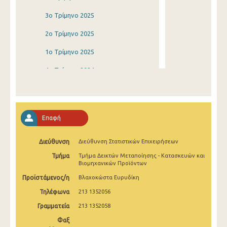
3o Τρίμηνο 2025
2o Τρίμηνο 2025
1o Τρίμηνο 2025
4o Τρίμηνο 2024
3o Τρίμηνο 2024
2o Τρίμηνο 2024
Επαφή
1o Τρίμηνο 2024
Διεύθυνση
Διεύθυνση Στατιστικών Επιχειρήσεων
4o Τρίμηνο 2023
Τμήμα
Τμήμα Δεικτών Μεταποίησης - Κατασκευών και
3o Τρίμηνο 2023
Βιομηχανικών Προϊόντων
Προϊστάμενος/η
Βλαχοκώστα Ευρυδίκη
2o Τρίμηνο 2023
Τηλέφωνα
213 1352056
1o Τρίμηνο 2023
Γραμματεία
213 1352058
4o Τρίμηνο 2022
Φαξ