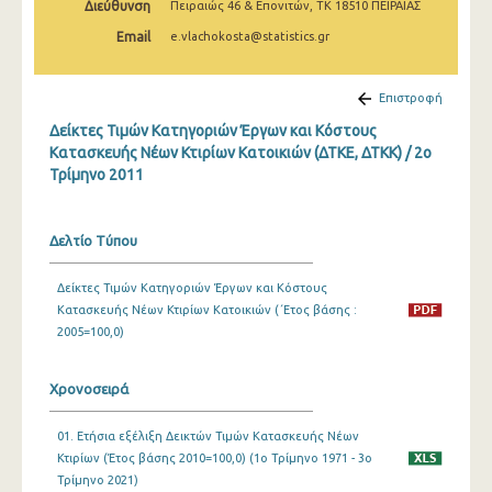
Διεύθυνση
Πειραιώς 46 & Επονιτών, ΤΚ 18510 ΠΕΙΡΑΙΑΣ
3o Τρίμηνο 2022
Email
e.vlachokosta@statistics.gr
2o Τρίμηνο 2022
1o Τρίμηνο 2022
Επιστροφή
Δείκτες Τιμών Κατηγοριών Έργων και Κόστους
4o Τρίμηνο 2021
Κατασκευής Νέων Κτιρίων Κατοικιών (ΔΤΚΕ, ΔΤΚΚ) / 2o
Τρίμηνο 2011
3o Τρίμηνο 2021
2o Τρίμηνο 2021
Δελτίο Τύπου
1o Τρίμηνο 2021
Δείκτες Τιμών Κατηγοριών Έργων και Κόστους
4o Τρίμηνο 2020
Κατασκευής Νέων Κτιρίων Κατοικιών (΄Ετος βάσης :
3o Τρίμηνο 2020
2005=100,0)
2o Τρίμηνο 2020
Χρονοσειρά
1o Τρίμηνο 2020
01. Ετήσια εξέλιξη Δεικτών Τιμών Κατασκευής Νέων
4o Τρίμηνο 2019
Κτιρίων (Έτος βάσης 2010=100,0) (1o Τρίμηνο 1971 - 3o
Τρίμηνο 2021)
3o Τρίμηνο 2019