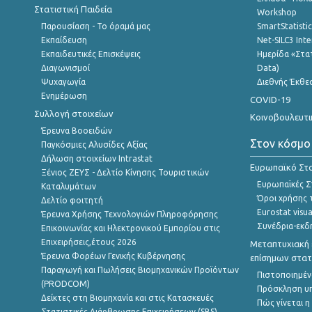
Στατιστική Παιδεία
Workshop
Παρουσίαση - Το όραμά μας
SmartStatisti
Εκπαίδευση
Net-SILC3 Int
Εκπαιδευτικές Επισκέψεις
Ημερίδα «Στατ
Διαγωνισμοί
Data)
Ψυχαγωγία
Διεθνής Έκθε
Ενημέρωση
COVID-19
Συλλογή στοιχείων
Κοινοβουλευτι
Έρευνα Βοοειδών
Στον κόσμο
Παγκόσμιες Αλυσίδες Αξίας
Δήλωση στοιχείων Intrastat
Ευρωπαϊκό Στα
Ξένιος ΖΕΥΣ - Δελτίο Κίνησης Τουριστικών
Ευρωπαϊκές Στ
Καταλυμάτων
Όροι χρήσης 
Δελτίο φοιτητή
Eurostat visua
Έρευνα Χρήσης Τεχνολογιών Πληροφόρησης
Συνέδρια-εκδ
Επικοινωνίας και Ηλεκτρονικού Εμπορίου στις
Επιχειρήσεις,έτους 2026
Μεταπτυχιακή 
Έρευνα Φορέων Γενικής Κυβέρνησης
επίσημων στατ
Παραγωγή και Πωλήσεις Βιομηχανικών Προϊόντων
Πιστοποιημέν
(PRODCOM)
Πρόσκληση υ
Δείκτες στη Βιομηχανία και στις Κατασκευές
Πώς γίνεται 
Στατιστικές Διάρθρωσης Επιχειρήσεων (SBS)