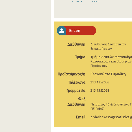
4o Τρίμηνο 2024
3o Τρίμηνο 2024
2o Τρίμηνο 2024
Επαφή
1o Τρίμηνο 2024
Διεύθυνση
Διεύθυνση Στατιστικών
4o Τρίμηνο 2023
Επιχειρήσεων
3o Τρίμηνο 2023
Τμήμα
Τμήμα Δεικτών Μεταποίησ
Κατασκευών και Βιομηχαν
Προϊόντων
2o Τρίμηνο 2023
Προϊστάμενος/η
Βλαχοκώστα Ευρυδίκη
1o Τρίμηνο 2023
Τηλέφωνα
213 1352056
4o Τρίμηνο 2022
Γραμματεία
213 1352058
3o Τρίμηνο 2022
Φαξ
Διεύθυνση
Πειραιώς 46 & Επονιτών, Τ
2o Τρίμηνο 2022
ΠΕΙΡΑΙΑΣ
Email
e.vlachokosta@statistics.g
1o Τρίμηνο 2022
4o Τρίμηνο 2021