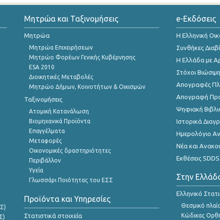
Μητρώα και Ταξινομήσεις
e-Εκδόσεις
Μητρώα
Η Ελληνική Οι
Μητρώα Επιχειρήσεων
Συνθήκες Διαβ
Μητρώο Φορέων Γενικής Κυβέρνησης
Η Ελλάδα με Α
ESA 2010
Στόχοι Βιώσιμ
Διοικητικές Μεταβολές
Απογραφές Πλη
Μητρώο Δήμων, Κοινοτήτων & Οικισμών
Απογραφή Πρ
Ταξινομήσεις
Ψηφιακή Βιβλι
Ατομική Κατανάλωση
Βιομηχανικά Προϊόντα
Ιστορικά Δια
Επαγγέλματα
Ημερολόγιο Α
Μεταφορές
Νέα και Ανακο
Οικονομικές δραστηριότητες
Εκθέσεις SDDS
Περιβάλλον
Υγεία
Στην Ελλάδ
Γλωσσάρι Ποιότητας του ΕΣΣ
Ελληνικό Στατ
Προϊόντα και Υπηρεσίες
Θεσμικό πλαί
Σ)
Στατιστικά στοιχεία
Κώδικας Ορθή
Σ)