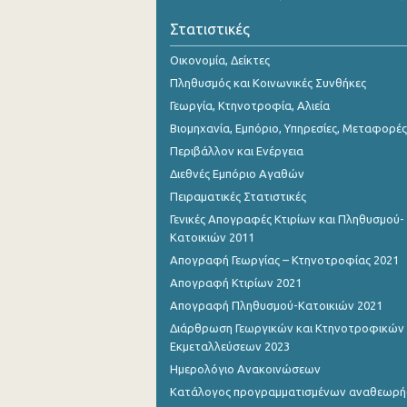
3o Τρίμηνο 2018
Στατιστικές
2o Τρίμηνο 2018
Οικονομία, Δείκτες
1o Τρίμηνο 2018
Πληθυσμός και Κοινωνικές Συνθήκες
Γεωργία, Κτηνοτροφία, Αλιεία
4o Τρίμηνο 2017
Βιομηχανία, Εμπόριο, Υπηρεσίες, Μεταφορές
3o Τρίμηνο 2017
Περιβάλλον και Ενέργεια
Διεθνές Εμπόριο Αγαθών
2o Τρίμηνο 2017
Πειραματικές Στατιστικές
1o Τρίμηνο 2017
Γενικές Απογραφές Κτιρίων και Πληθυσμού-
Κατοικιών 2011
4o Τρίμηνο 2016
Απογραφή Γεωργίας – Κτηνοτροφίας 2021
3o Τρίμηνο 2016
Απογραφή Κτιρίων 2021
Απογραφή Πληθυσμού-Κατοικιών 2021
2o Τρίμηνο 2016
Διάρθρωση Γεωργικών και Κτηνοτροφικών
1o Τρίμηνο 2016
Εκμεταλλεύσεων 2023
Ημερολόγιο Ανακοινώσεων
4o Τρίμηνο 2015
Κατάλογος προγραμματισμένων αναθεωρ
3o Τρίμηνο 2015