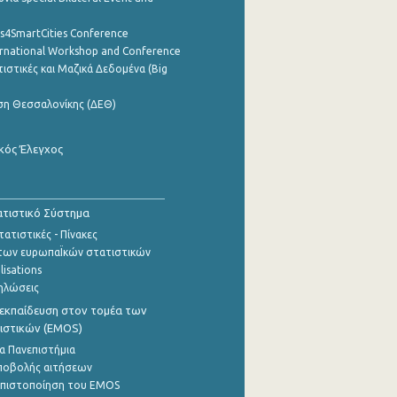
cs4SmartCities Conference
ernational Workshop and Conference
ιστικές και Μαζικά Δεδομένα (Big
ση Θεσσαλονίκης (ΔΕΘ)
κός Έλεγχος
τιστικό Σύστημα
ατιστικές - Πίνακες
των ευρωπαΪκών στατιστικών
lisations
ηλώσεις
εκπαίδευση στον τομέα των
ιστικών (EMOS)
α Πανεπιστήμια
ποβολής αιτήσεων
η πιστοποίηση του EMOS