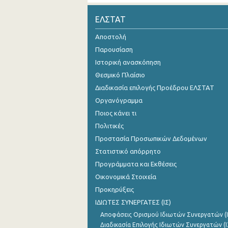
3o Τρίμηνο 2021
ΕΛΣΤΑΤ
2o Τρίμηνο 2021
Αποστολή
Παρουσίαση
1o Τρίμηνο 2021
Ιστορική ανασκόπηση
4o Τρίμηνο 2020
Θεσμικό Πλαίσιο
Διαδικασία επιλογής Προέδρου ΕΛΣΤΑΤ
3o Τρίμηνο 2020
Οργανόγραμμα
2o Τρίμηνο 2020
Ποιος κάνει τι
1o Τρίμηνο 2020
Πολιτικές
Προστασία Προσωπικών Δεδομένων
4o Τρίμηνο 2019
Στατιστικό απόρρητο
3o Τρίμηνο 2019
Προγράμματα και Εκθέσεις
Οικονομικά Στοιχεία
2o Τρίμηνο 2019
Προκηρύξεις
1o Τρίμηνο 2019
ΙΔΙΩΤΕΣ ΣΥΝΕΡΓΑΤΕΣ (ΙΣ)
Αποφάσεις Ορισμού Ιδιωτών Συνεργατών (Ι
4o Τρίμηνο 2018
Διαδικασία Επιλογής Ιδιωτών Συνεργατών (Ι