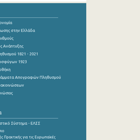
κονομία
ίωσης στην Ελλάδα
ριθμούς
ης Ανάπτυξης
θυσμού 1821 - 2021
οσφύγων 1923
οθήκη
γράμματα Απογραφών Πληθυσμού
νακοινώσεων
ινώσεις
α
ιστικό Σύστημα - ΕΛΣΣ
σιο
ς Πρακτικής για τις Ευρωπαϊκές