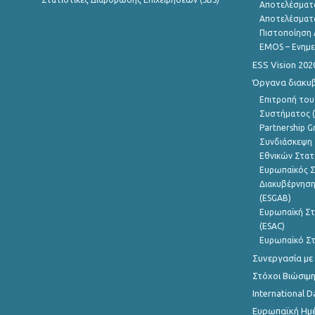
Αποτελέσματ
Αποτελέσματ
Πιστοποίηση 
EMOS – Ενημε
ESS Vision 202
Όργανα διακυ
Επιτροπή του
Συστήματος (
Partnership G
Συνδιάσκεψη 
Εθνικών Στατ
Ευρωπαϊκός Σ
Διακυβέρνηση
(ESGAB)
Ευρωπαϊκή Στ
(ESAC)
Ευρωπαϊκό Στ
Συνεργασία με
Στόχοι Βιώσιμ
International D
Ευρωπαϊκή Ημέ