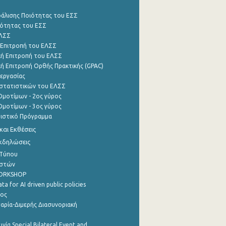
φάλισης Ποιότητας του ΕΣΣ
ότητας του ΕΣΣ
ΕΛΣΣ
 Επιτροπή του ΕΛΣΣ
ή Επιτροπή του ΕΛΣΣ
ή Επιτροπή Ορθής Πρακτικής (GPAC)
εργασίας
στατιστικών του ΕΛΣΣ
μοτίμων - 2ος γύρος
μοτίμων - 3ος γύρος
τιστικό Πρόγραμμα
αι Εκθέσεις
Εκδηλώσεις
 Τύπου
ηστών
WORKSHOP
a for AI driven public policies
ρος
αρία-Διμερής Διασυνοριακή
νία Special Bilateral Event and