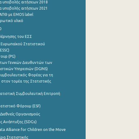
α υποβολής αιτήσεων 2018
α υποβολής αιτήσεων 2021
ΑΠΘ με EMOS label
ρωτικό υλικό
0
βέρνησης του ΕΣΣ
 Ευρωπαϊκού Στατιστικού
ESSC)
roup (PG)
των Γενικών Διευθυντών των
ιστικών Υπηρεσιών (DGINS)
υμβουλευτικός Φορέας για τη
 στον τομέα της Στατιστικής
ατιστική Συμβουλευτική Επιτροπή
ατιστικό Φόρουμ (ESF)
 Διεθνείς Οργανισμούς
ης Ανάπτυξης (SDGs)
ata Alliance for Children on the Move
ρα Στατιστικής