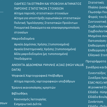
Στατιστικές
ΟΔΗΓΙΕΣ ΓΙΑ ΕΓΓΡΑΦΗ ΚΑΙ ΥΠΟΒΟΛΗ ΑΙΤΗΜΑΤΟΣ
Πλαίσιο Διασ
ΠΑΡΟΧΗΣ ΣΤΑΤΙΣΤΙΚΩΝ ΣΤΟΙΧΕΙΩΝ
Γλωσσάρι Ποι
Αίτημα παροχής στατιστικών στοιχείων
Φορείς του 
Αίτημα για υποστήριξη ευρωπαϊκών στατιστικών
Συντονιστική
Πολιτική Τιμολόγησης Στατιστικών Προϊόντων
Συμβουλευτικ
Πνευματικά δικαιώματα και επαναχρησιμοποίηση
Συμβουλευτικ
στοιχείων
Μνημόνια συν
Μικροδεδομένα
Πιστοποίηση 
Αρχεία Δημόσιας Χρήσης (τυποποιημένα)
Επιθεώρηση Ο
Αρχεία Επιστημονικής Χρήσης (τυποποιημένα)
Επιθεώρηση Ο
Άλλα μικροδεδομένα (μη τυποποιημένα)
Ελληνικό Στα
Υποδείγματα
Προγράμματα κ
ANOIXTA ΔΕΔΟΜΕΝΑ ΥΨΗΛΗΣ ΑΞΙΑΣ (HIGH VALUE
Συνέδρια και 
DATA)
Συνεντεύξεις
Ψηφιακά Χαρτογραφικά Υπόβαθρα
Συνέδρια Χρ
Αίτημα παροχής χαρτογραφικών υποβάθρων
ESAC-NUCs 
Έρευνα ικανοποίησης χρηστών
AI powered Dat
Ελλάδα - Κύπ
Βιβλιοθήκη
Ελλάδα-Βουλγ
Κανονισμός λειτουργίας
Συνάντηση
ήσεων
Ενημερωτικά Δελτία
Ελλάδα - Πολω