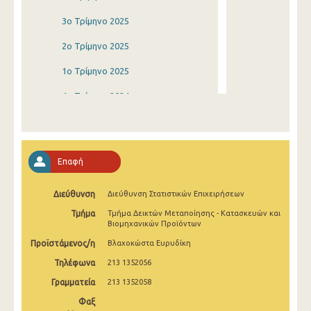
3o Τρίμηνο 2025
2o Τρίμηνο 2025
1o Τρίμηνο 2025
4o Τρίμηνο 2024
3o Τρίμηνο 2024
2o Τρίμηνο 2024
Επαφή
1o Τρίμηνο 2024
Διεύθυνση
Διεύθυνση Στατιστικών Επιχειρήσεων
4o Τρίμηνο 2023
Τμήμα
Τμήμα Δεικτών Μεταποίησης - Κατασκευών και
3o Τρίμηνο 2023
Βιομηχανικών Προϊόντων
Προϊστάμενος/η
Βλαχοκώστα Ευρυδίκη
2o Τρίμηνο 2023
Τηλέφωνα
213 1352056
1o Τρίμηνο 2023
Γραμματεία
213 1352058
4o Τρίμηνο 2022
Φαξ