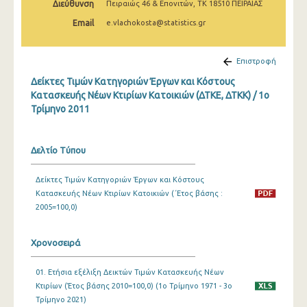
Διεύθυνση
Πειραιώς 46 & Επονιτών, ΤΚ 18510 ΠΕΙΡΑΙΑΣ
3o Τρίμηνο 2022
Email
e.vlachokosta@statistics.gr
2o Τρίμηνο 2022
1o Τρίμηνο 2022
Επιστροφή
Δείκτες Τιμών Κατηγοριών Έργων και Κόστους
4o Τρίμηνο 2021
Κατασκευής Νέων Κτιρίων Κατοικιών (ΔΤΚΕ, ΔΤΚΚ) / 1o
Τρίμηνο 2011
3o Τρίμηνο 2021
2o Τρίμηνο 2021
Δελτίο Τύπου
1o Τρίμηνο 2021
Δείκτες Τιμών Κατηγοριών Έργων και Κόστους
4o Τρίμηνο 2020
Κατασκευής Νέων Κτιρίων Κατοικιών (΄Ετος βάσης :
3o Τρίμηνο 2020
2005=100,0)
2o Τρίμηνο 2020
Χρονοσειρά
1o Τρίμηνο 2020
01. Ετήσια εξέλιξη Δεικτών Τιμών Κατασκευής Νέων
4o Τρίμηνο 2019
Κτιρίων (Έτος βάσης 2010=100,0) (1o Τρίμηνο 1971 - 3o
Τρίμηνο 2021)
3o Τρίμηνο 2019