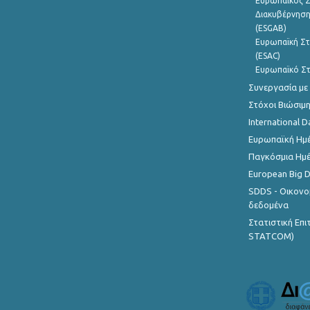
Ευρωπαϊκός Σ
Διακυβέρνηση
(ESGAB)
Ευρωπαϊκή Στ
(ESAC)
Ευρωπαϊκό Στ
Συνεργασία με
Στόχοι Βιώσιμ
International D
Ευρωπαϊκή Ημέ
Παγκόσμια Ημέ
European Big 
SDDS - Οικονο
δεδομένα
Στατιστική Επ
STATCOM)