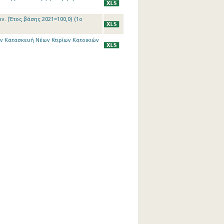
ν. (Έτος βάσης 2021=100,0) (1o
ην Κατασκευή Νέων Κτιρίων Κατοικιών