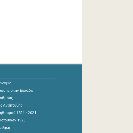
κονομία
ίωσης στην Ελλάδα
ριθμούς
ης Ανάπτυξης
θυσμού 1821 - 2021
οσφύγων 1923
οθήκη