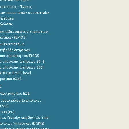
ατιστικές - Πίνακες
των ευρωπαΪκών στατιστικών
lisations
ηλώσεις
εκπαίδευση στον τομέα των
ιστικών (EMOS)
α Πανεπιστήμια
ποβολής αιτήσεων
η πιστοποίηση του EMOS
α υποβολής αιτήσεων 2018
α υποβολής αιτήσεων 2021
ΑΠΘ με EMOS label
ρωτικό υλικό
0
βέρνησης του ΕΣΣ
 Ευρωπαϊκού Στατιστικού
ESSC)
roup (PG)
των Γενικών Διευθυντών των
ιστικών Υπηρεσιών (DGINS)