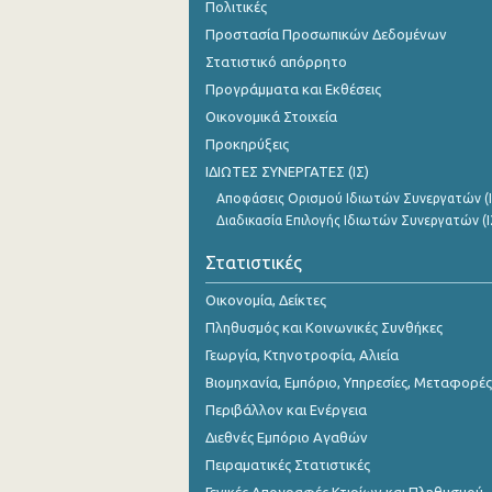
Πολιτικές
3o Τρίμηνο 2018
Προστασία Προσωπικών Δεδομένων
2o Τρίμηνο 2018
Στατιστικό απόρρητο
Προγράμματα και Εκθέσεις
1o Τρίμηνο 2018
Οικονομικά Στοιχεία
4o Τρίμηνο 2017
Προκηρύξεις
ΙΔΙΩΤΕΣ ΣΥΝΕΡΓΑΤΕΣ (ΙΣ)
3o Τρίμηνο 2017
Αποφάσεις Ορισμού Ιδιωτών Συνεργατών (Ι
2o Τρίμηνο 2017
Διαδικασία Επιλογής Ιδιωτών Συνεργατών (Ι
1o Τρίμηνο 2017
Στατιστικές
4o Τρίμηνο 2016
Οικονομία, Δείκτες
Πληθυσμός και Κοινωνικές Συνθήκες
3o Τρίμηνο 2016
Γεωργία, Κτηνοτροφία, Αλιεία
2o Τρίμηνο 2016
Βιομηχανία, Εμπόριο, Υπηρεσίες, Μεταφορές
Περιβάλλον και Ενέργεια
1o Τρίμηνο 2016
Διεθνές Εμπόριο Αγαθών
4o Τρίμηνο 2015
Πειραματικές Στατιστικές
3o Τρίμηνο 2015