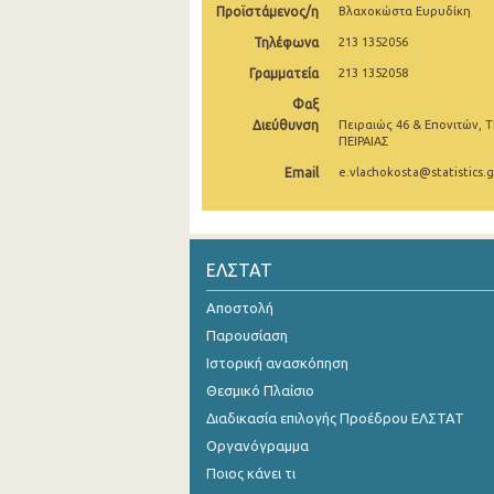
Προϊστάμενος/η
Βλαχοκώστα Ευρυδίκη
3o Τρίμηνο 2021
Τηλέφωνα
213 1352056
2o Τρίμηνο 2021
Γραμματεία
213 1352058
Φαξ
1o Τρίμηνο 2021
Διεύθυνση
Πειραιώς 46 & Επονιτών, Τ
ΠΕΙΡΑΙΑΣ
4o Τρίμηνο 2020
Email
e.vlachokosta@statistics.g
3o Τρίμηνο 2020
2o Τρίμηνο 2020
ΕΛΣΤΑΤ
1o Τρίμηνο 2020
Αποστολή
4o Τρίμηνο 2019
Παρουσίαση
3o Τρίμηνο 2019
Ιστορική ανασκόπηση
2o Τρίμηνο 2019
Θεσμικό Πλαίσιο
Διαδικασία επιλογής Προέδρου ΕΛΣΤΑΤ
1o Τρίμηνο 2019
Οργανόγραμμα
4o Τρίμηνο 2018
Ποιος κάνει τι