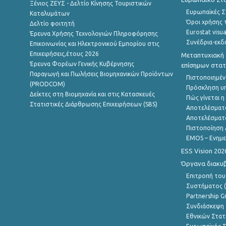
Ξένιος ΖΕΥΣ - Δελτίο Κίνησης Τουριστικών
Ευρωπαϊκές Στ
Καταλυμάτων
Όροι χρήσης 
Δελτίο φοιτητή
Eurostat visua
Έρευνα Χρήσης Τεχνολογιών Πληροφόρησης
Συνέδρια-εκδ
Επικοινωνίας και Ηλεκτρονικού Εμπορίου στις
Επιχειρήσεις,έτους 2026
Μεταπτυχιακή 
Έρευνα Φορέων Γενικής Κυβέρνησης
επίσημων στατ
Παραγωγή και Πωλήσεις Βιομηχανικών Προϊόντων
Πιστοποιημέν
(PRODCOM)
Πρόσκληση υ
Δείκτες στη Βιομηχανία και στις Κατασκευές
Πώς γίνεται 
Στατιστικές Διάρθρωσης Επιχειρήσεων (SBS)
Αποτελέσματ
Αποτελέσματ
Πιστοποίηση 
EMOS – Ενημε
ESS Vision 202
Όργανα διακυ
Επιτροπή του
Συστήματος (
Partnership G
Συνδιάσκεψη 
Εθνικών Στατ