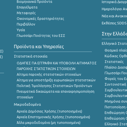
Βιομηχανικά Προϊόντα
Ιστορικά Δια
Επαγγέλματα
Ημερολόγιο Α
Μεταφορές
Νέα και Ανακο
Οικονομικές δραστηριότητες
Εκθέσεις SDDS
Περιβάλλον
Υγεία
Στην Ελλάδ
Γλωσσάρι Ποιότητας του ΕΣΣ
Ελληνικό Στατ
Προϊόντα και Υπηρεσίες
Θεσμικό πλαί
Σ)
Στατιστικά στοιχεία
Κώδικας Ορθή
Σ)
Στατιστικές
ΟΔΗΓΙΕΣ ΓΙΑ ΕΓΓΡΑΦΗ ΚΑΙ ΥΠΟΒΟΛΗ ΑΙΤΗΜΑΤΟΣ
Πλαίσιο Διασ
ΠΑΡΟΧΗΣ ΣΤΑΤΙΣΤΙΚΩΝ ΣΤΟΙΧΕΙΩΝ
Γλωσσάρι Ποι
Αίτημα παροχής στατιστικών στοιχείων
Φορείς του 
Αίτημα για υποστήριξη ευρωπαϊκών στατιστικών
Συντονιστική
Πολιτική Τιμολόγησης Στατιστικών Προϊόντων
Συμβουλευτικ
Πνευματικά δικαιώματα και επαναχρησιμοποίηση
Συμβουλευτικ
στοιχείων
Μνημόνια συν
Μικροδεδομένα
Πιστοποίηση 
Αρχεία Δημόσιας Χρήσης (τυποποιημένα)
Επιθεώρηση Ο
Αρχεία Επιστημονικής Χρήσης (τυποποιημένα)
Επιθεώρηση Ο
Άλλα μικροδεδομένα (μη τυποποιημένα)
Ελληνικό Στα