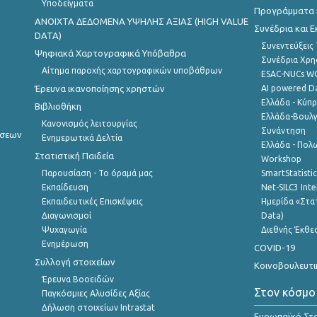
Υποδείγματα
Προγράμματα κ
ANOIXTA ΔΕΔΟΜΕΝΑ ΥΨΗΛΗΣ ΑΞΙΑΣ (HIGH VALUE
Συνέδρια και 
DATA)
Συνεντεύξεις
Ψηφιακά Χαρτογραφικά Υπόβαθρα
Συνέδρια Χρ
Αίτημα παροχής χαρτογραφικών υποβάθρων
ESAC-NUCs 
Έρευνα ικανοποίησης χρηστών
AI powered Dat
Ελλάδα - Κύπ
Βιβλιοθήκη
Ελλάδα-Βουλγ
Κανονισμός λειτουργίας
Συνάντηση
ήσεων
Ενημερωτικά Δελτία
Ελλάδα - Πολω
Στατιστική Παιδεία
Workshop
Παρουσίαση - Το όραμά μας
SmartStatisti
Εκπαίδευση
Net-SILC3 Int
Εκπαιδευτικές Επισκέψεις
Ημερίδα «Στατ
Διαγωνισμοί
Data)
Ψυχαγωγία
Διεθνής Έκθε
Ενημέρωση
COVID-19
Συλλογή στοιχείων
Κοινοβουλευτι
Έρευνα Βοοειδών
Στον κόσμο
Παγκόσμιες Αλυσίδες Αξίας
Δήλωση στοιχείων Intrastat
Ευρωπαϊκό Στα