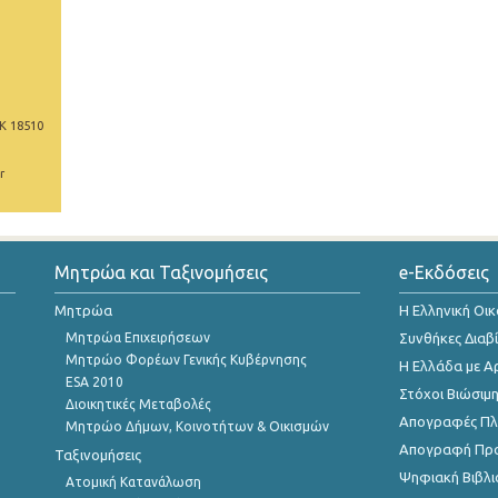
Κ 18510
r
Μητρώα και Ταξινομήσεις
e-Εκδόσεις
Μητρώα
Η Ελληνική Οι
Μητρώα Επιχειρήσεων
Συνθήκες Διαβ
Μητρώο Φορέων Γενικής Κυβέρνησης
Η Ελλάδα με Α
ESA 2010
Στόχοι Βιώσιμ
Διοικητικές Μεταβολές
Απογραφές Πλη
Μητρώο Δήμων, Κοινοτήτων & Οικισμών
Απογραφή Πρ
Ταξινομήσεις
Ψηφιακή Βιβλι
Ατομική Κατανάλωση