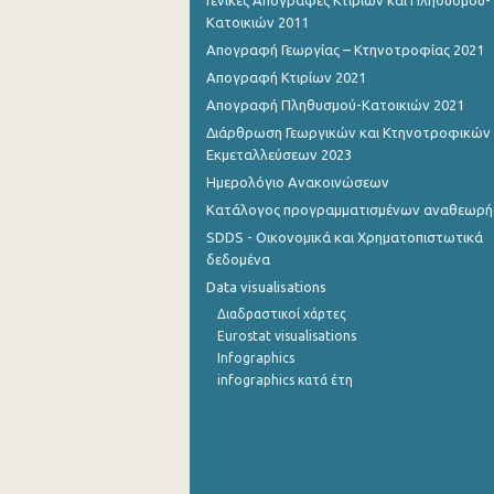
Γενικές Απογραφές Κτιρίων και Πληθυσμού-
Κατοικιών 2011
2o Τρίμηνο 2015
Απογραφή Γεωργίας – Κτηνοτροφίας 2021
1o Τρίμηνο 2015
Απογραφή Κτιρίων 2021
Απογραφή Πληθυσμού-Κατοικιών 2021
4o Τρίμηνο 2014
Διάρθρωση Γεωργικών και Κτηνοτροφικών
Εκμεταλλεύσεων 2023
3o Τρίμηνο 2014
Ημερολόγιο Ανακοινώσεων
2o Τρίμηνο 2014
Κατάλογος προγραμματισμένων αναθεωρ
1o Τρίμηνο 2014
SDDS - Οικονομικά και Χρηματοπιστωτικά
δεδομένα
4o Τρίμηνο 2013
Data visualisations
Διαδραστικοί χάρτες
3o Τρίμηνο 2013
Eurostat visualisations
2o Τρίμηνο 2013
Infographics
infographics κατά έτη
1o Τρίμηνο 2013
4o Τρίμηνο 2012
3o Τρίμηνο 2012