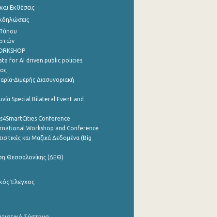
αι Εκθέσεις
Εκδηλώσεις
 Τύπου
ηστών
WORKSHOP
a for AI driven public policies
ρος
αρία-Διμερής Διασυνοριακή
νία Special Bilateral Event and
cs4SmartCities Conference
ernational Workshop and Conference
ιστικές και Μαζικά Δεδομένα (Big
ση Θεσσαλονίκης (ΔΕΘ)
κός Έλεγχος
τιστικό Σύστημα