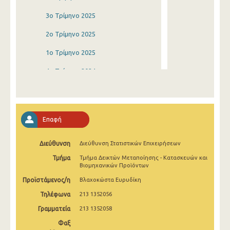
3o Τρίμηνο 2025
2o Τρίμηνο 2025
1o Τρίμηνο 2025
4o Τρίμηνο 2024
3o Τρίμηνο 2024
2o Τρίμηνο 2024
Επαφή
1o Τρίμηνο 2024
Διεύθυνση
Διεύθυνση Στατιστικών Επιχειρήσεων
4o Τρίμηνο 2023
Τμήμα
Τμήμα Δεικτών Μεταποίησης - Κατασκευών και
3o Τρίμηνο 2023
Βιομηχανικών Προϊόντων
Προϊστάμενος/η
Βλαχοκώστα Ευρυδίκη
2o Τρίμηνο 2023
Τηλέφωνα
213 1352056
1o Τρίμηνο 2023
Γραμματεία
213 1352058
4o Τρίμηνο 2022
Φαξ