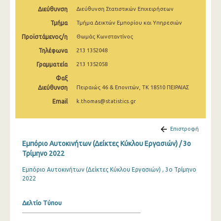
2o Τρίμηνο 2022
Διεύθυνση
Διεύθυνση Στατιστικών Επιχειρήσεων
Τμήμα
Τμήμα Δεικτών Εμπορίου και Υπηρεσιών
1o Τρίμηνο 2022
Προϊστάμενος/η
Θωμάς Κωνσταντίνος
4o Τρίμηνο 2021
Τηλέφωνα
213 1352048
3o Τρίμηνο 2021
Γραμματεία
213 1352058
2o Τρίμηνο 2021
Φαξ
Διεύθυνση
Πειραιώς 46 & Επονιτών, ΤΚ 18510 ΠΕΙΡΑΙΑΣ
1o Τρίμηνο 2021
Email
k.thomas@statistics.gr
4o Τρίμηνο 2020
Επιστροφή
3o Τρίμηνο 2020
Εμπόριο Αυτοκινήτων (Δείκτες Κύκλου Εργασιών) / 3o
2o Τρίμηνο 2020
Τρίμηνο 2022
1o Τρίμηνο 2020
Εμπόριο Αυτοκινήτων (Δείκτες Κύκλου Εργασιών) , 3ο Τρίμηνο
2022
4o Τρίμηνο 2019
3o Τρίμηνο 2019
Δελτίο Τύπου
2o Τρίμηνο 2019