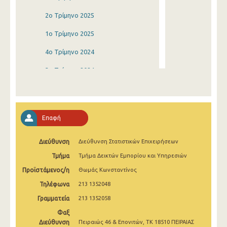
2o Τρίμηνο 2025
1o Τρίμηνο 2025
4o Τρίμηνο 2024
3o Τρίμηνο 2024
2o Τρίμηνο 2024
1o Τρίμηνο 2024
Επαφή
4o Τρίμηνο 2023
Διεύθυνση
Διεύθυνση Στατιστικών Επιχειρήσεων
3o Τρίμηνο 2023
Τμήμα
Τμήμα Δεικτών Εμπορίου και Υπηρεσιών
2o Τρίμηνο 2023
Προϊστάμενος/η
Θωμάς Κωνσταντίνος
1o Τρίμηνο 2023
Τηλέφωνα
213 1352048
4o Τρίμηνο 2022
Γραμματεία
213 1352058
Φαξ
3o Τρίμηνο 2022
Διεύθυνση
Πειραιώς 46 & Επονιτών, ΤΚ 18510 ΠΕΙΡΑΙΑΣ