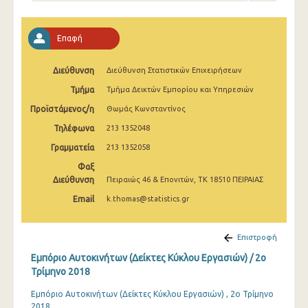
2o Τρίμηνο 2022
1o Τρίμηνο 2022
Επαφή
4o Τρίμηνο 2021
Διεύθυνση
Διεύθυνση Στατιστικών Επιχειρήσεων
3o Τρίμηνο 2021
Τμήμα
Τμήμα Δεικτών Εμπορίου και Υπηρεσιών
2o Τρίμηνο 2021
Προϊστάμενος/η
Θωμάς Κωνσταντίνος
Τηλέφωνα
213 1352048
1o Τρίμηνο 2021
Γραμματεία
213 1352058
4o Τρίμηνο 2020
Φαξ
Διεύθυνση
Πειραιώς 46 & Επονιτών, ΤΚ 18510 ΠΕΙΡΑΙΑΣ
3o Τρίμηνο 2020
Email
k.thomas@statistics.gr
2o Τρίμηνο 2020
1o Τρίμηνο 2020
Επιστροφή
Εμπόριο Αυτοκινήτων (Δείκτες Κύκλου Εργασιών) / 2o
4o Τρίμηνο 2019
Τρίμηνο 2018
3o Τρίμηνο 2019
Εμπόριο Αυτοκινήτων (Δείκτες Κύκλου Εργασιών) , 2ο Τρίμηνο
2018
2o Τρίμηνο 2019