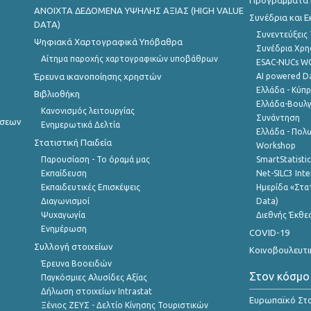
Προγράμματα κ
ANOIXTA ΔΕΔΟΜΕΝΑ ΥΨΗΛΗΣ ΑΞΙΑΣ (HIGH VALUE
Συνέδρια και 
DATA)
Συνεντεύξεις
Ψηφιακά Χαρτογραφικά Υπόβαθρα
Συνέδρια Χρ
Αίτημα παροχής χαρτογραφικών υποβάθρων
ESAC-NUCs 
Έρευνα ικανοποίησης χρηστών
AI powered Dat
Ελλάδα - Κύπ
Βιβλιοθήκη
Ελλάδα-Βουλγ
Κανονισμός λειτουργίας
Συνάντηση
ήσεων
Ενημερωτικά Δελτία
Ελλάδα - Πολω
Στατιστική Παιδεία
Workshop
Παρουσίαση - Το όραμά μας
SmartStatisti
Εκπαίδευση
Net-SILC3 Int
Εκπαιδευτικές Επισκέψεις
Ημερίδα «Στατ
Διαγωνισμοί
Data)
Ψυχαγωγία
Διεθνής Έκθε
Ενημέρωση
COVID-19
Συλλογή στοιχείων
Κοινοβουλευτι
Έρευνα Βοοειδών
Στον κόσμο
Παγκόσμιες Αλυσίδες Αξίας
Δήλωση στοιχείων Intrastat
Ευρωπαϊκό Στα
Ξένιος ΖΕΥΣ - Δελτίο Κίνησης Τουριστικών