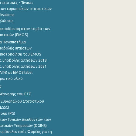
ατιστικές - Πίνακες
των ευρωπαΪκών στατιστικών
lisations
ηλώσεις
εκπαίδευση στον τομέα των
ιστικών (EMOS)
α Πανεπιστήμια
ποβολής αιτήσεων
η πιστοποίηση του EMOS
α υποβολής αιτήσεων 2018
α υποβολής αιτήσεων 2021
ΑΠΘ με EMOS label
ρωτικό υλικό
0
βέρνησης του ΕΣΣ
 Ευρωπαϊκού Στατιστικού
ESSC)
roup (PG)
των Γενικών Διευθυντών των
ιστικών Υπηρεσιών (DGINS)
υμβουλευτικός Φορέας για τη