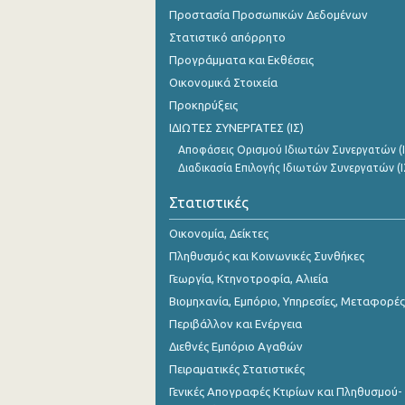
2o Τρίμηνο 2018
Προστασία Προσωπικών Δεδομένων
Στατιστικό απόρρητο
1o Τρίμηνο 2018
Προγράμματα και Εκθέσεις
4o Τρίμηνο 2017
Οικονομικά Στοιχεία
Προκηρύξεις
3o Τρίμηνο 2017
ΙΔΙΩΤΕΣ ΣΥΝΕΡΓΑΤΕΣ (ΙΣ)
2o Τρίμηνο 2017
Αποφάσεις Ορισμού Ιδιωτών Συνεργατών (Ι
Διαδικασία Επιλογής Ιδιωτών Συνεργατών (Ι
1o Τρίμηνο 2017
Στατιστικές
4o Τρίμηνο 2016
Οικονομία, Δείκτες
3o Τρίμηνο 2016
Πληθυσμός και Κοινωνικές Συνθήκες
2o Τρίμηνο 2016
Γεωργία, Κτηνοτροφία, Αλιεία
Βιομηχανία, Εμπόριο, Υπηρεσίες, Μεταφορές
1o Τρίμηνο 2016
Περιβάλλον και Ενέργεια
4o Τρίμηνο 2015
Διεθνές Εμπόριο Αγαθών
Πειραματικές Στατιστικές
3o Τρίμηνο 2015
Γενικές Απογραφές Κτιρίων και Πληθυσμού-
2o Τρίμηνο 2015