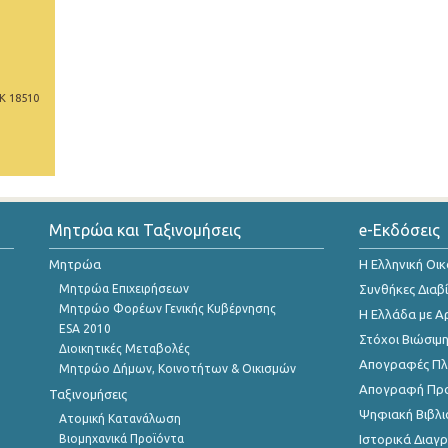
Κ 18510
Μητρώα και Ταξινομήσεις
e-Εκδόσεις
Μητρώα
Η Ελληνική Οι
Μητρώα Επιχειρήσεων
Συνθήκες Διαβ
Μητρώο Φορέων Γενικής Κυβέρνησης
Η Ελλάδα με Α
ESA 2010
Στόχοι Βιώσιμ
Διοικητικές Μεταβολές
Απογραφές Πλη
Μητρώο Δήμων, Κοινοτήτων & Οικισμών
Απογραφή Πρ
Ταξινομήσεις
Ψηφιακή Βιβλι
Ατομική Κατανάλωση
Βιομηχανικά Προϊόντα
Ιστορικά Δια