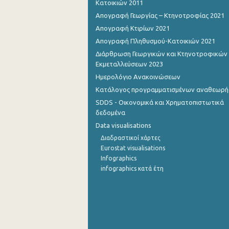
Κατοικιών 2011
Απογραφή Γεωργίας – Κτηνοτροφίας 2021
1o Τρίμηνο 2015
Απογραφή Κτιρίων 2021
4o Τρίμηνο 2014
Απογραφή Πληθυσμού-Κατοικιών 2021
Διάρθρωση Γεωργικών και Κτηνοτροφικών
3o Τρίμηνο 2014
Εκμεταλλεύσεων 2023
2o Τρίμηνο 2014
Ημερολόγιο Ανακοινώσεων
Κατάλογος προγραμματισμένων αναθεωρ
1o Τρίμηνο 2014
SDDS - Οικονομικά και Χρηματοπιστωτικά
4o Τρίμηνο 2013
δεδομένα
Data visualisations
3o Τρίμηνο 2013
Διαδραστικοί χάρτες
2o Τρίμηνο 2013
Eurostat visualisations
Infographics
1o Τρίμηνο 2013
infographics κατά έτη
4o Τρίμηνο 2012
3o Τρίμηνο 2012
2o Τρίμηνο 2012