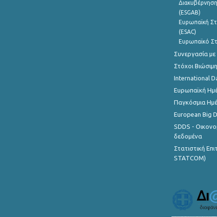
Διακυβέρνηση
(ESGAB)
Ευρωπαϊκή Στ
(ESAC)
Ευρωπαϊκό Στ
Συνεργασία με
Στόχοι Βιώσιμ
International D
Ευρωπαϊκή Ημέ
Παγκόσμια Ημέ
European Big 
SDDS - Οικονο
δεδομένα
Στατιστική Επ
STATCOM)