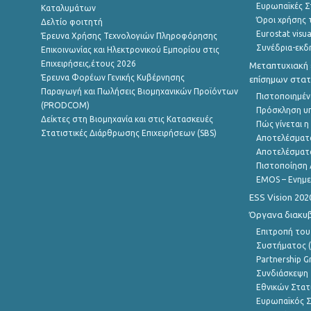
Ευρωπαϊκές Στ
Καταλυμάτων
Όροι χρήσης 
Δελτίο φοιτητή
Eurostat visua
Έρευνα Χρήσης Τεχνολογιών Πληροφόρησης
Συνέδρια-εκδ
Επικοινωνίας και Ηλεκτρονικού Εμπορίου στις
Επιχειρήσεις,έτους 2026
Μεταπτυχιακή 
Έρευνα Φορέων Γενικής Κυβέρνησης
επίσημων στατ
Παραγωγή και Πωλήσεις Βιομηχανικών Προϊόντων
Πιστοποιημέν
(PRODCOM)
Πρόσκληση υ
Δείκτες στη Βιομηχανία και στις Κατασκευές
Πώς γίνεται 
Στατιστικές Διάρθρωσης Επιχειρήσεων (SBS)
Αποτελέσματ
Αποτελέσματ
Πιστοποίηση 
EMOS – Ενημε
ESS Vision 202
Όργανα διακυ
Επιτροπή του
Συστήματος (
Partnership G
Συνδιάσκεψη 
Εθνικών Στατ
Ευρωπαϊκός Σ