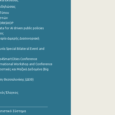
αι Εκθέσεις
Εκδηλώσεις
 Τύπου
ηστών
WORKSHOP
a for AI driven public policies
ρος
αρία-Διμερής Διασυνοριακή
νία Special Bilateral Event and
cs4SmartCities Conference
ernational Workshop and Conference
ιστικές και Μαζικά Δεδομένα (Big
ση Θεσσαλονίκης (ΔΕΘ)
κός Έλεγχος
τιστικό Σύστημα