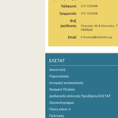
Τηλέφωνα
213 1352048
2o Τρίμηνο 2021
Γραμματεία
213 1352058
1o Τρίμηνο 2021
Φαξ
Διεύθυνση
Πειραιώς 46 & Επονιτών, Τ
4o Τρίμηνο 2020
ΠΕΙΡΑΙΑΣ
3o Τρίμηνο 2020
Email
k.thomas@statistics.gr
2o Τρίμηνο 2020
1o Τρίμηνο 2020
ΕΛΣΤΑΤ
4o Τρίμηνο 2019
Αποστολή
3o Τρίμηνο 2019
Παρουσίαση
Ιστορική ανασκόπηση
2o Τρίμηνο 2019
Θεσμικό Πλαίσιο
1o Τρίμηνο 2019
Διαδικασία επιλογής Προέδρου ΕΛΣΤΑΤ
Οργανόγραμμα
4o Τρίμηνο 2018
Ποιος κάνει τι
3o Τρίμηνο 2018
Πολιτικές