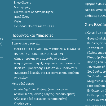
Επαγγέλματα
Ημερολόγιο Α
Μεταφορές
Νέα και Ανακο
Οικονομικές δραστηριότητες
Εκθέσεις SDDS
Περιβάλλον
Υγεία
Στην Ελλάδ
Γλωσσάρι Ποιότητας του ΕΣΣ
Ελληνικό Στατ
Προϊόντα και Υπηρεσίες
Θεσμικό πλαί
Σ)
Στατιστικά στοιχεία
Κώδικας Ορθή
Σ)
Στατιστικές
ΟΔΗΓΙΕΣ ΓΙΑ ΕΓΓΡΑΦΗ ΚΑΙ ΥΠΟΒΟΛΗ ΑΙΤΗΜΑΤΟΣ
Πλαίσιο Διασ
ΠΑΡΟΧΗΣ ΣΤΑΤΙΣΤΙΚΩΝ ΣΤΟΙΧΕΙΩΝ
Γλωσσάρι Ποι
Αίτημα παροχής στατιστικών στοιχείων
Φορείς του 
Αίτημα για υποστήριξη ευρωπαϊκών στατιστικών
Συντονιστική
Πολιτική Τιμολόγησης Στατιστικών Προϊόντων
Συμβουλευτικ
Πνευματικά δικαιώματα και επαναχρησιμοποίηση
Συμβουλευτικ
στοιχείων
Μνημόνια συν
Μικροδεδομένα
Πιστοποίηση 
Αρχεία Δημόσιας Χρήσης (τυποποιημένα)
Επιθεώρηση Ο
Αρχεία Επιστημονικής Χρήσης (τυποποιημένα)
Επιθεώρηση Ο
Άλλα μικροδεδομένα (μη τυποποιημένα)
Ελληνικό Στα
Υποδείγματα