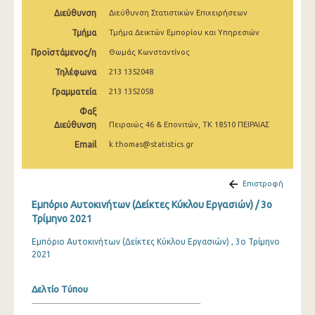
2o Τρίμηνο 2022
Διεύθυνση
Διεύθυνση Στατιστικών Επιχειρήσεων
Τμήμα
Τμήμα Δεικτών Εμπορίου και Υπηρεσιών
1o Τρίμηνο 2022
Προϊστάμενος/η
Θωμάς Κωνσταντίνος
4o Τρίμηνο 2021
Τηλέφωνα
213 1352048
3o Τρίμηνο 2021
Γραμματεία
213 1352058
2o Τρίμηνο 2021
Φαξ
Διεύθυνση
Πειραιώς 46 & Επονιτών, ΤΚ 18510 ΠΕΙΡΑΙΑΣ
1o Τρίμηνο 2021
Email
k.thomas@statistics.gr
4o Τρίμηνο 2020
Επιστροφή
3o Τρίμηνο 2020
Εμπόριο Αυτοκινήτων (Δείκτες Κύκλου Εργασιών) / 3o
2o Τρίμηνο 2020
Τρίμηνο 2021
1o Τρίμηνο 2020
Εμπόριο Αυτοκινήτων (Δείκτες Κύκλου Εργασιών) , 3ο Τρίμηνο
2021
4o Τρίμηνο 2019
3o Τρίμηνο 2019
Δελτίο Τύπου
2o Τρίμηνο 2019