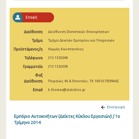
2o Τρίμηνο 2022
1o Τρίμηνο 2022
Επαφή
4o Τρίμηνο 2021
Διεύθυνση
Διεύθυνση Στατιστικών Επιχειρήσεων
3o Τρίμηνο 2021
Τμήμα
Τμήμα Δεικτών Εμπορίου και Υπηρεσιών
2o Τρίμηνο 2021
Προϊστάμενος/η
Θωμάς Κωνσταντίνος
Τηλέφωνα
213 1352048
1o Τρίμηνο 2021
Γραμματεία
213 1352058
4o Τρίμηνο 2020
Φαξ
Διεύθυνση
Πειραιώς 46 & Επονιτών, ΤΚ 18510 ΠΕΙΡΑΙΑΣ
3o Τρίμηνο 2020
Email
k.thomas@statistics.gr
2o Τρίμηνο 2020
1o Τρίμηνο 2020
Επιστροφή
Εμπόριο Αυτοκινήτων (Δείκτες Κύκλου Εργασιών) / 1o
4o Τρίμηνο 2019
Τρίμηνο 2014
3o Τρίμηνο 2019
2o Τρίμηνο 2019