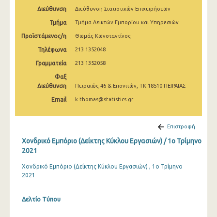
2o Τρίμηνο 2022
Διεύθυνση
Διεύθυνση Στατιστικών Επιχειρήσεων
Τμήμα
Τμήμα Δεικτών Εμπορίου και Υπηρεσιών
1o Τρίμηνο 2022
Προϊστάμενος/η
Θωμάς Κωνσταντίνος
4o Τρίμηνο 2021
Τηλέφωνα
213 1352048
3o Τρίμηνο 2021
Γραμματεία
213 1352058
2o Τρίμηνο 2021
Φαξ
Διεύθυνση
Πειραιώς 46 & Επονιτών, ΤΚ 18510 ΠΕΙΡΑΙΑΣ
1o Τρίμηνο 2021
Email
k.thomas@statistics.gr
4o Τρίμηνο 2020
Επιστροφή
3o Τρίμηνο 2020
Χονδρικό Εμπόριο (Δείκτης Κύκλου Εργασιών) / 1o Τρίμηνο
2o Τρίμηνο 2020
2021
1o Τρίμηνο 2020
Χονδρικό Εμπόριο (Δείκτης Κύκλου Εργασιών) , 1ο Τρίμηνο
2021
4o Τρίμηνο 2019
3o Τρίμηνο 2019
Δελτίο Τύπου
2o Τρίμηνο 2019