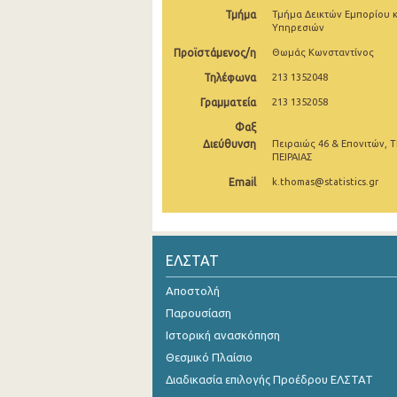
Τμήμα
Τμήμα Δεικτών Εμπορίου κ
2o Τρίμηνο 2021
Υπηρεσιών
Προϊστάμενος/η
Θωμάς Κωνσταντίνος
1o Τρίμηνο 2021
Τηλέφωνα
213 1352048
4o Τρίμηνο 2020
Γραμματεία
213 1352058
3o Τρίμηνο 2020
Φαξ
Διεύθυνση
Πειραιώς 46 & Επονιτών, Τ
2o Τρίμηνο 2020
ΠΕΙΡΑΙΑΣ
Email
k.thomas@statistics.gr
1o Τρίμηνο 2020
4o Τρίμηνο 2019
3o Τρίμηνο 2019
ΕΛΣΤΑΤ
2o Τρίμηνο 2019
Αποστολή
Παρουσίαση
1o Τρίμηνο 2019
Ιστορική ανασκόπηση
4o Τρίμηνο 2018
Θεσμικό Πλαίσιο
3o Τρίμηνο 2018
Διαδικασία επιλογής Προέδρου ΕΛΣΤΑΤ