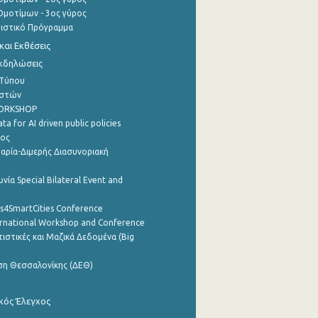
μοτίμων - 3ος γύρος
τιστικό Πρόγραμμα
αι Εκθέσεις
Εκδηλώσεις
 Τύπου
ηστών
WORKSHOP
a for AI driven public policies
ρος
αρία-Διμερής Διασυνοριακή
νία Special Bilateral Event and
cs4SmartCities Conference
ernational Workshop and Conference
ιστικές και Μαζικά Δεδομένα (Big
ση Θεσσαλονίκης (ΔΕΘ)
κός Έλεγχος