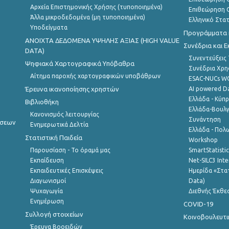
Αρχεία Επιστημονικής Χρήσης (τυποποιημένα)
Επιθεώρηση Ο
Άλλα μικροδεδομένα (μη τυποποιημένα)
Ελληνικό Στα
Υποδείγματα
Προγράμματα κ
ANOIXTA ΔΕΔΟΜΕΝΑ ΥΨΗΛΗΣ ΑΞΙΑΣ (HIGH VALUE
Συνέδρια και 
DATA)
Συνεντεύξεις
Ψηφιακά Χαρτογραφικά Υπόβαθρα
Συνέδρια Χρ
Αίτημα παροχής χαρτογραφικών υποβάθρων
ESAC-NUCs 
Έρευνα ικανοποίησης χρηστών
AI powered Dat
Ελλάδα - Κύπ
Βιβλιοθήκη
Ελλάδα-Βουλγ
Κανονισμός λειτουργίας
Συνάντηση
ήσεων
Ενημερωτικά Δελτία
Ελλάδα - Πολω
Στατιστική Παιδεία
Workshop
Παρουσίαση - Το όραμά μας
SmartStatisti
Εκπαίδευση
Net-SILC3 Int
Εκπαιδευτικές Επισκέψεις
Ημερίδα «Στατ
Διαγωνισμοί
Data)
Ψυχαγωγία
Διεθνής Έκθε
Ενημέρωση
COVID-19
Συλλογή στοιχείων
Κοινοβουλευτι
Έρευνα Βοοειδών