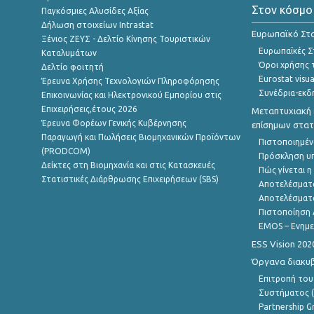
Στον κόσμο
Παγκόσμιες Αλυσίδες Αξίας
Δήλωση στοιχείων Intrastat
Ευρωπαϊκό Στα
Ξένιος ΖΕΥΣ - Δελτίο Κίνησης Τουριστικών
Ευρωπαϊκές Στ
Καταλυμάτων
Όροι χρήσης 
Δελτίο φοιτητή
Eurostat visua
Έρευνα Χρήσης Τεχνολογιών Πληροφόρησης
Συνέδρια-εκδ
Επικοινωνίας και Ηλεκτρονικού Εμπορίου στις
Επιχειρήσεις,έτους 2026
Μεταπτυχιακή 
Έρευνα Φορέων Γενικής Κυβέρνησης
επίσημων στατ
Παραγωγή και Πωλήσεις Βιομηχανικών Προϊόντων
Πιστοποιημέν
(PRODCOM)
Πρόσκληση υ
Δείκτες στη Βιομηχανία και στις Κατασκευές
Πώς γίνεται 
Στατιστικές Διάρθρωσης Επιχειρήσεων (SBS)
Αποτελέσματ
Αποτελέσματ
Πιστοποίηση 
EMOS – Ενημε
ESS Vision 202
Όργανα διακυ
Επιτροπή του
Συστήματος (
Partnership G