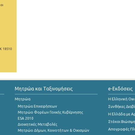
αι
Κ 18510
Μητρώα και Ταξινομήσεις
e-Εκδόσεις
Μητρώα
Η Ελληνική Οι
Μητρώα Επιχειρήσεων
Συνθήκες Διαβ
Μητρώο Φορέων Γενικής Κυβέρνησης
Η Ελλάδα με Α
ESA 2010
Στόχοι Βιώσιμ
Διοικητικές Μεταβολές
Απογραφές Πλη
Μητρώο Δήμων, Κοινοτήτων & Οικισμών