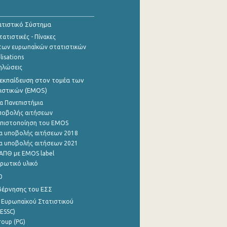
τιστικό Σύστημα
ατιστικές - Πίνακες
των ευρωπαΪκών στατιστικών
lisations
ηλώσεις
εκπαίδευση στον τομέα των
ιστικών (EMOS)
α Πανεπιστήμια
ποβολής αιτήσεων
η πιστοποίηση του EMOS
α υποβολής αιτήσεων 2018
α υποβολής αιτήσεων 2021
ΑΠΘ με EMOS label
ρωτικό υλικό
0
βέρνησης του ΕΣΣ
 Ευρωπαϊκού Στατιστικού
ESSC)
roup (PG)