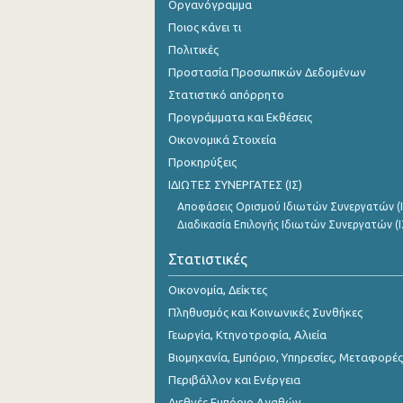
Οργανόγραμμα
2o Τρίμηνο 2018
Ποιος κάνει τι
1o Τρίμηνο 2018
Πολιτικές
Προστασία Προσωπικών Δεδομένων
4o Τρίμηνο 2017
Στατιστικό απόρρητο
3o Τρίμηνο 2017
Προγράμματα και Εκθέσεις
Οικονομικά Στοιχεία
2o Τρίμηνο 2017
Προκηρύξεις
1o Τρίμηνο 2017
ΙΔΙΩΤΕΣ ΣΥΝΕΡΓΑΤΕΣ (ΙΣ)
4o Τρίμηνο 2016
Αποφάσεις Ορισμού Ιδιωτών Συνεργατών (Ι
Διαδικασία Επιλογής Ιδιωτών Συνεργατών (Ι
3o Τρίμηνο 2016
Στατιστικές
2o Τρίμηνο 2016
Οικονομία, Δείκτες
1o Τρίμηνο 2016
Πληθυσμός και Κοινωνικές Συνθήκες
Γεωργία, Κτηνοτροφία, Αλιεία
4o Τρίμηνο 2015
Βιομηχανία, Εμπόριο, Υπηρεσίες, Μεταφορές
3o Τρίμηνο 2015
Περιβάλλον και Ενέργεια
2o Τρίμηνο 2015
Διεθνές Εμπόριο Αγαθών