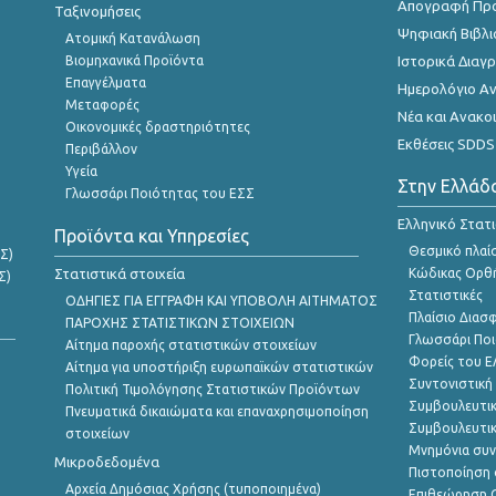
Απογραφή Πρ
Ταξινομήσεις
Ψηφιακή Βιβλι
Ατομική Κατανάλωση
Βιομηχανικά Προϊόντα
Ιστορικά Δια
Επαγγέλματα
Ημερολόγιο Α
Μεταφορές
Νέα και Ανακο
Οικονομικές δραστηριότητες
Εκθέσεις SDDS
Περιβάλλον
Υγεία
Στην Ελλάδ
Γλωσσάρι Ποιότητας του ΕΣΣ
Ελληνικό Στατ
Προϊόντα και Υπηρεσίες
Θεσμικό πλαί
Σ)
Στατιστικά στοιχεία
Κώδικας Ορθή
Σ)
Στατιστικές
ΟΔΗΓΙΕΣ ΓΙΑ ΕΓΓΡΑΦΗ ΚΑΙ ΥΠΟΒΟΛΗ ΑΙΤΗΜΑΤΟΣ
Πλαίσιο Διασ
ΠΑΡΟΧΗΣ ΣΤΑΤΙΣΤΙΚΩΝ ΣΤΟΙΧΕΙΩΝ
Γλωσσάρι Ποι
Αίτημα παροχής στατιστικών στοιχείων
Φορείς του 
Αίτημα για υποστήριξη ευρωπαϊκών στατιστικών
Συντονιστική
Πολιτική Τιμολόγησης Στατιστικών Προϊόντων
Συμβουλευτικ
Πνευματικά δικαιώματα και επαναχρησιμοποίηση
Συμβουλευτικ
στοιχείων
Μνημόνια συν
Μικροδεδομένα
Πιστοποίηση 
Αρχεία Δημόσιας Χρήσης (τυποποιημένα)
Επιθεώρηση Ο