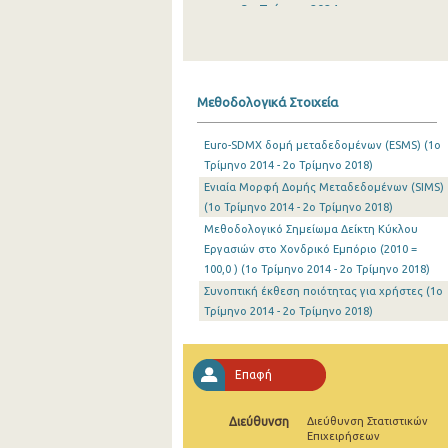
3o Τρίμηνο 2024
2o Τρίμηνο 2024
1o Τρίμηνο 2024
Μεθοδολογικά Στοιχεία
4o Τρίμηνο 2023
Euro-SDMX δομή μεταδεδομένων (ESMS) (1o
3o Τρίμηνο 2023
Τρίμηνο 2014 - 2o Τρίμηνο 2018)
Ενιαία Μορφή Δομής Μεταδεδομένων (SIMS)
2o Τρίμηνο 2023
(1o Τρίμηνο 2014 - 2o Τρίμηνο 2018)
1o Τρίμηνο 2023
Μεθοδολογικό Σημείωμα Δείκτη Κύκλου
Εργασιών στο Χονδρικό Εμπόριο (2010 =
4o Τρίμηνο 2022
100,0 ) (1o Τρίμηνο 2014 - 2o Τρίμηνο 2018)
Συνοπτική έκθεση ποιότητας για χρήστες (1o
3o Τρίμηνο 2022
Τρίμηνο 2014 - 2o Τρίμηνο 2018)
2o Τρίμηνο 2022
1o Τρίμηνο 2022
Επαφή
4o Τρίμηνο 2021
Διεύθυνση
Διεύθυνση Στατιστικών
Επιχειρήσεων
3o Τρίμηνο 2021