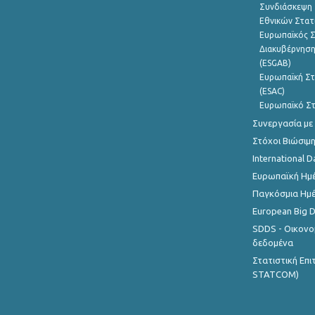
Συνδιάσκεψη 
Εθνικών Στατ
Ευρωπαϊκός Σ
Διακυβέρνηση
(ESGAB)
Ευρωπαϊκή Στ
(ESAC)
Ευρωπαϊκό Στ
Συνεργασία με
Στόχοι Βιώσιμ
International D
Ευρωπαϊκή Ημέ
Παγκόσμια Ημέ
European Big 
SDDS - Οικονο
δεδομένα
Στατιστική Επ
STATCOM)