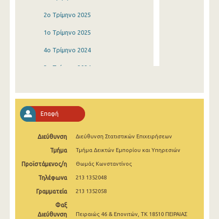
2o Τρίμηνο 2025
1o Τρίμηνο 2025
4o Τρίμηνο 2024
3o Τρίμηνο 2024
2o Τρίμηνο 2024
1o Τρίμηνο 2024
Επαφή
4o Τρίμηνο 2023
Διεύθυνση
Διεύθυνση Στατιστικών Επιχειρήσεων
3o Τρίμηνο 2023
Τμήμα
Τμήμα Δεικτών Εμπορίου και Υπηρεσιών
2o Τρίμηνο 2023
Προϊστάμενος/η
Θωμάς Κωνσταντίνος
1o Τρίμηνο 2023
Τηλέφωνα
213 1352048
4o Τρίμηνο 2022
Γραμματεία
213 1352058
Φαξ
3o Τρίμηνο 2022
Διεύθυνση
Πειραιώς 46 & Επονιτών, ΤΚ 18510 ΠΕΙΡΑΙΑΣ