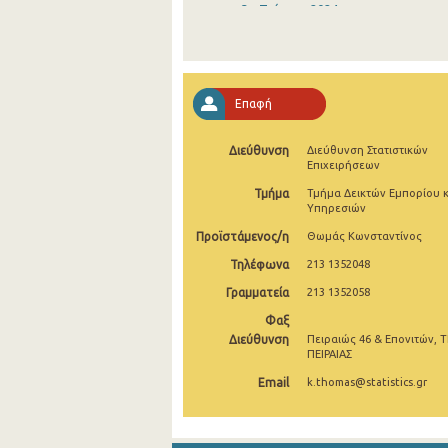
3o Τρίμηνο 2024
2o Τρίμηνο 2024
1o Τρίμηνο 2024
Επαφή
4o Τρίμηνο 2023
Διεύθυνση
Διεύθυνση Στατιστικών
3o Τρίμηνο 2023
Επιχειρήσεων
2o Τρίμηνο 2023
Τμήμα
Τμήμα Δεικτών Εμπορίου κ
Υπηρεσιών
1o Τρίμηνο 2023
Προϊστάμενος/η
Θωμάς Κωνσταντίνος
4o Τρίμηνο 2022
Τηλέφωνα
213 1352048
Γραμματεία
213 1352058
3o Τρίμηνο 2022
Φαξ
2o Τρίμηνο 2022
Διεύθυνση
Πειραιώς 46 & Επονιτών, Τ
ΠΕΙΡΑΙΑΣ
1o Τρίμηνο 2022
Email
k.thomas@statistics.gr
4o Τρίμηνο 2021
3o Τρίμηνο 2021