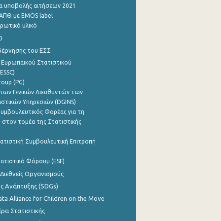
α υποβολής αιτήσεων 2021
ΑΠΘ με EMOS label
ρωτικό υλικό
0
βέρνησης του ΕΣΣ
 Ευρωπαϊκού Στατιστικού
ESSC)
roup (PG)
των Γενικών Διευθυντών των
ιστικών Υπηρεσιών (DGINS)
υμβουλευτικός Φορέας για τη
 στον τομέα της Στατιστικής
ατιστική Συμβουλευτική Επιτροπή
ατιστικό Φόρουμ (ESF)
 Διεθνείς Οργανισμούς
ης Ανάπτυξης (SDGs)
ata Alliance for Children on the Move
ρα Στατιστικής