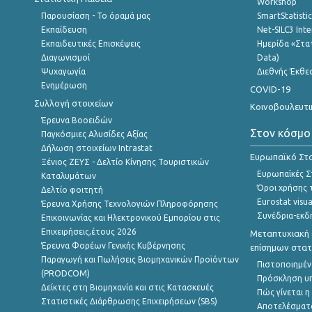
Workshop
Παρουσίαση - Το όραμά μας
SmartStatisti
Εκπαίδευση
Net-SILC3 Int
Εκπαιδευτικές Επισκέψεις
Ημερίδα «Στατ
Διαγωνισμοί
Data)
Ψυχαγωγία
Διεθνής Έκθε
Ενημέρωση
COVID-19
Συλλογή στοιχείων
Κοινοβουλευτι
Έρευνα Βοοειδών
Στον κόσμο
Παγκόσμιες Αλυσίδες Αξίας
Δήλωση στοιχείων Intrastat
Ευρωπαϊκό Στα
Ξένιος ΖΕΥΣ - Δελτίο Κίνησης Τουριστικών
Ευρωπαϊκές Στ
Καταλυμάτων
Όροι χρήσης 
Δελτίο φοιτητή
Eurostat visua
Έρευνα Χρήσης Τεχνολογιών Πληροφόρησης
Συνέδρια-εκδ
Επικοινωνίας και Ηλεκτρονικού Εμπορίου στις
Επιχειρήσεις,έτους 2026
Μεταπτυχιακή 
Έρευνα Φορέων Γενικής Κυβέρνησης
επίσημων στατ
Παραγωγή και Πωλήσεις Βιομηχανικών Προϊόντων
Πιστοποιημέν
(PRODCOM)
Πρόσκληση υ
Δείκτες στη Βιομηχανία και στις Κατασκευές
Πώς γίνεται 
Στατιστικές Διάρθρωσης Επιχειρήσεων (SBS)
Αποτελέσματ