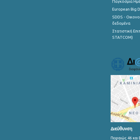
Παγκόσμια Ημέ
European Big 
SDDS - Οικονο
δεδομένα
Στατιστική Επ
STATCOM)
Διεύθυνση
Πειραιώς 46 και 