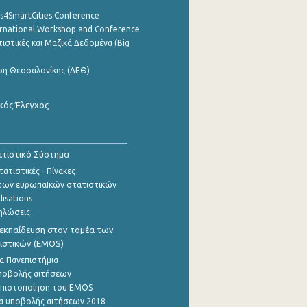
cs4SmartCities Conference
ernational Workshop and Conference
ιστικές και Μαζικά Δεδομένα (Big
ση Θεσσαλονίκης (ΔΕΘ)
κός Έλεγχος
τιστικό Σύστημα
ατιστικές - Πίνακες
των ευρωπαΪκών στατιστικών
lisations
ηλώσεις
εκπαίδευση στον τομέα των
ιστικών (EMOS)
α Πανεπιστήμια
ποβολής αιτήσεων
η πιστοποίηση του EMOS
α υποβολής αιτήσεων 2018