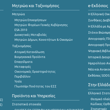
Μητρώα και Ταξινομήσεις
e-Εκδόσεις
Μητρώα
Η Ελληνική Οι
Μητρώα Επιχειρήσεων
Συνθήκες Διαβ
Μητρώο Φορέων Γενικής Κυβέρνησης
Η Ελλάδα με Α
ESA 2010
Στόχοι Βιώσιμ
Διοικητικές Μεταβολές
Απογραφές Πλη
Μητρώο Δήμων, Κοινοτήτων & Οικισμών
Απογραφή Πρ
Ταξινομήσεις
Ψηφιακή Βιβλι
Ατομική Κατανάλωση
Βιομηχανικά Προϊόντα
Ιστορικά Δια
Επαγγέλματα
Ημερολόγιο Α
Μεταφορές
Νέα και Ανακο
Οικονομικές δραστηριότητες
Εκθέσεις SDDS
Περιβάλλον
Υγεία
Στην Ελλάδ
Γλωσσάρι Ποιότητας του ΕΣΣ
Ελληνικό Στατ
Προϊόντα και Υπηρεσίες
Θεσμικό πλαί
Σ)
Στατιστικά στοιχεία
Κώδικας Ορθή
Σ)
Στατιστικές