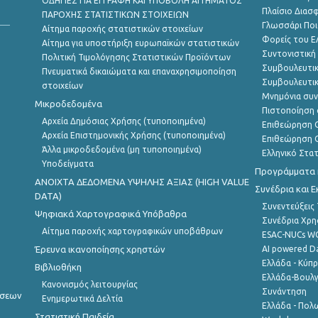
ΟΔΗΓΙΕΣ ΓΙΑ ΕΓΓΡΑΦΗ ΚΑΙ ΥΠΟΒΟΛΗ ΑΙΤΗΜΑΤΟΣ
Πλαίσιο Διασ
ΠΑΡΟΧΗΣ ΣΤΑΤΙΣΤΙΚΩΝ ΣΤΟΙΧΕΙΩΝ
Γλωσσάρι Ποι
Αίτημα παροχής στατιστικών στοιχείων
Φορείς του 
Αίτημα για υποστήριξη ευρωπαϊκών στατιστικών
Συντονιστική
Πολιτική Τιμολόγησης Στατιστικών Προϊόντων
Συμβουλευτικ
Πνευματικά δικαιώματα και επαναχρησιμοποίηση
Συμβουλευτικ
στοιχείων
Μνημόνια συν
Μικροδεδομένα
Πιστοποίηση 
Αρχεία Δημόσιας Χρήσης (τυποποιημένα)
Επιθεώρηση Ο
Αρχεία Επιστημονικής Χρήσης (τυποποιημένα)
Επιθεώρηση Ο
Άλλα μικροδεδομένα (μη τυποποιημένα)
Ελληνικό Στα
Υποδείγματα
Προγράμματα κ
ANOIXTA ΔΕΔΟΜΕΝΑ ΥΨΗΛΗΣ ΑΞΙΑΣ (HIGH VALUE
Συνέδρια και 
DATA)
Συνεντεύξεις
Ψηφιακά Χαρτογραφικά Υπόβαθρα
Συνέδρια Χρ
Αίτημα παροχής χαρτογραφικών υποβάθρων
ESAC-NUCs 
Έρευνα ικανοποίησης χρηστών
AI powered Dat
Ελλάδα - Κύπ
Βιβλιοθήκη
Ελλάδα-Βουλγ
Κανονισμός λειτουργίας
Συνάντηση
ήσεων
Ενημερωτικά Δελτία
Ελλάδα - Πολω
Στατιστική Παιδεία