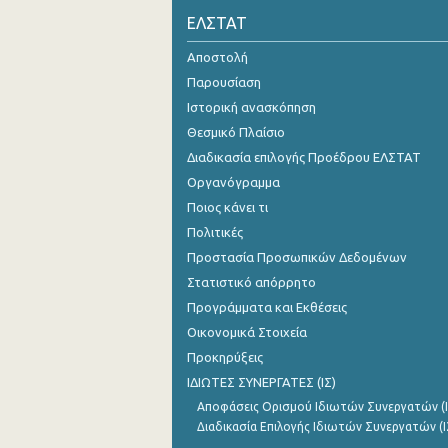
ΕΛΣΤΑΤ
2o Τρίμηνο 2021
Αποστολή
1o Τρίμηνο 2021
Παρουσίαση
4o Τρίμηνο 2020
Ιστορική ανασκόπηση
Θεσμικό Πλαίσιο
3o Τρίμηνο 2020
Διαδικασία επιλογής Προέδρου ΕΛΣΤΑΤ
2o Τρίμηνο 2020
Οργανόγραμμα
Ποιος κάνει τι
1o Τρίμηνο 2020
Πολιτικές
4o Τρίμηνο 2019
Προστασία Προσωπικών Δεδομένων
3o Τρίμηνο 2019
Στατιστικό απόρρητο
Προγράμματα και Εκθέσεις
2o Τρίμηνο 2019
Οικονομικά Στοιχεία
1o Τρίμηνο 2019
Προκηρύξεις
ΙΔΙΩΤΕΣ ΣΥΝΕΡΓΑΤΕΣ (ΙΣ)
4o Τρίμηνο 2018
Αποφάσεις Ορισμού Ιδιωτών Συνεργατών (Ι
3o Τρίμηνο 2018
Διαδικασία Επιλογής Ιδιωτών Συνεργατών (Ι