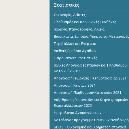
2o Τρίμηνο 2018
Στατιστικές
1o Τρίμηνο 2018
Οικονομία, Δείκτες
Πληθυσμός και Κοινωνικές Συνθήκες
4o Τρίμηνο 2017
Γεωργία, Κτηνοτροφία, Αλιεία
3o Τρίμηνο 2017
Βιομηχανία, Εμπόριο, Υπηρεσίες, Μεταφορές
Περιβάλλον και Ενέργεια
2o Τρίμηνο 2017
Διεθνές Εμπόριο Αγαθών
1o Τρίμηνο 2017
Πειραματικές Στατιστικές
Γενικές Απογραφές Κτιρίων και Πληθυσμού-
4o Τρίμηνο 2016
Κατοικιών 2011
3o Τρίμηνο 2016
Απογραφή Γεωργίας – Κτηνοτροφίας 2021
Απογραφή Κτιρίων 2021
2o Τρίμηνο 2016
Απογραφή Πληθυσμού-Κατοικιών 2021
1o Τρίμηνο 2016
Διάρθρωση Γεωργικών και Κτηνοτροφικών
Εκμεταλλεύσεων 2023
4o Τρίμηνο 2015
Ημερολόγιο Ανακοινώσεων
3o Τρίμηνο 2015
Κατάλογος προγραμματισμένων αναθεωρ
SDDS - Οικονομικά και Χρηματοπιστωτικά
2o Τρίμηνο 2015