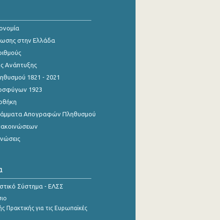
κονομία
ίωσης στην Ελλάδα
ριθμούς
ης Ανάπτυξης
θυσμού 1821 - 2021
οσφύγων 1923
οθήκη
γράμματα Απογραφών Πληθυσμού
νακοινώσεων
ινώσεις
α
ιστικό Σύστημα - ΕΛΣΣ
σιο
ς Πρακτικής για τις Ευρωπαϊκές