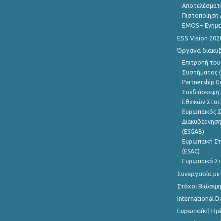
Αποτελέσματ
Πιστοποίηση 
EMOS – Ενημε
ESS Vision 202
Όργανα διακυ
Επιτροπή του
Συστήματος (
Partnership G
Συνδιάσκεψη 
Εθνικών Στατ
Ευρωπαϊκός Σ
Διακυβέρνηση
(ESGAB)
Ευρωπαϊκή Στ
(ESAC)
Ευρωπαϊκό Στ
Συνεργασία με
Στόχοι Βιώσιμ
International D
Ευρωπαϊκή Ημέ