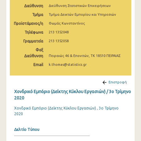
2o Τρίμηνο 2022
Διεύθυνση
Διεύθυνση Στατιστικών Επιχειρήσεων
Τμήμα
Τμήμα Δεικτών Εμπορίου και Υπηρεσιών
1o Τρίμηνο 2022
Προϊστάμενος/η
Θωμάς Κωνσταντίνος
4o Τρίμηνο 2021
Τηλέφωνα
213 1352048
3o Τρίμηνο 2021
Γραμματεία
213 1352058
2o Τρίμηνο 2021
Φαξ
Διεύθυνση
Πειραιώς 46 & Επονιτών, ΤΚ 18510 ΠΕΙΡΑΙΑΣ
1o Τρίμηνο 2021
Email
k.thomas@statistics.gr
4o Τρίμηνο 2020
Επιστροφή
3o Τρίμηνο 2020
Χονδρικό Εμπόριο (Δείκτης Κύκλου Εργασιών) / 3o Τρίμηνο
2o Τρίμηνο 2020
2020
1o Τρίμηνο 2020
Χονδρικό Εμπόριο (Δείκτης Κύκλου Εργασιών) , 3ο Τρίμηνο
2020
4o Τρίμηνο 2019
3o Τρίμηνο 2019
Δελτίο Τύπου
2o Τρίμηνο 2019