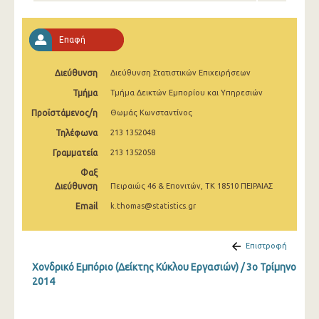
2o Τρίμηνο 2022
1o Τρίμηνο 2022
Επαφή
4o Τρίμηνο 2021
Διεύθυνση
Διεύθυνση Στατιστικών Επιχειρήσεων
3o Τρίμηνο 2021
Τμήμα
Τμήμα Δεικτών Εμπορίου και Υπηρεσιών
2o Τρίμηνο 2021
Προϊστάμενος/η
Θωμάς Κωνσταντίνος
Τηλέφωνα
213 1352048
1o Τρίμηνο 2021
Γραμματεία
213 1352058
4o Τρίμηνο 2020
Φαξ
Διεύθυνση
Πειραιώς 46 & Επονιτών, ΤΚ 18510 ΠΕΙΡΑΙΑΣ
3o Τρίμηνο 2020
Email
k.thomas@statistics.gr
2o Τρίμηνο 2020
1o Τρίμηνο 2020
Επιστροφή
Χονδρικό Εμπόριο (Δείκτης Κύκλου Εργασιών) / 3o Τρίμηνο
4o Τρίμηνο 2019
2014
3o Τρίμηνο 2019
2o Τρίμηνο 2019