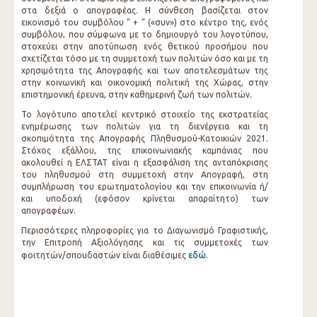
στα δεξιά ο απογραφέας. Η σύνθεση βασίζεται στον
εικονισμό του συμβόλου “ + “ («συν») στο κέντρο της, ενός
συμβόλου, που σύμφωνα με το δημιουργό του λογοτύπου,
στοχεύει στην αποτύπωση ενός θετικού προσήμου που
σχετίζεται τόσο με τη συμμετοχή των πολιτών όσο και με τη
χρησιμότητα της Απογραφής και των αποτελεσμάτων της
στην κοινωνική και οικονομική πολιτική της Χώρας, στην
επιστημονική έρευνα, στην καθημερινή ζωή των πολιτών.
Το λογότυπο αποτελεί κεντρικό στοιχείο της εκστρατείας
ενημέρωσης των πολιτών για τη διενέργεια και τη
σκοπιμότητα της Απογραφής Πληθυσμού-Κατοικιών 2021.
Στόχος εξάλλου, της επικοινωνιακής καμπάνιας που
ακολουθεί η ΕΛΣΤΑΤ είναι η εξασφάλιση της ανταπόκρισης
του πληθυσμού στη συμμετοχή στην Απογραφή, στη
συμπλήρωση του ερωτηματολογίου και την επικοινωνία ή/
και υποδοχή (εφόσον κρίνεται απαραίτητο) των
απογραφέων.
Περισσότερες πληροφορίες για το Διαγωνισμό Γραφιστικής,
την Επιτροπή Αξιολόγησης και τις συμμετοχές των
φοιτητών/σπουδαστών είναι διαθέσιμες
εδώ
.