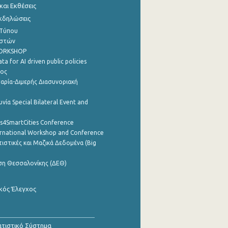
αι Εκθέσεις
Εκδηλώσεις
 Τύπου
ηστών
WORKSHOP
a for AI driven public policies
ρος
αρία-Διμερής Διασυνοριακή
νία Special Bilateral Event and
cs4SmartCities Conference
ernational Workshop and Conference
ιστικές και Μαζικά Δεδομένα (Big
ση Θεσσαλονίκης (ΔΕΘ)
κός Έλεγχος
τιστικό Σύστημα