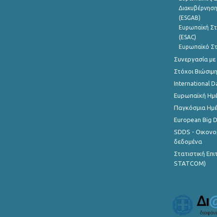
Διακυβέρνηση
(ESGAB)
Ευρωπαϊκή Στ
(ESAC)
Ευρωπαϊκό Στ
Συνεργασία με
Στόχοι Βιώσιμ
International D
Ευρωπαϊκή Ημέ
Παγκόσμια Ημέ
European Big 
SDDS - Οικονο
δεδομένα
Στατιστική Επ
STATCOM)