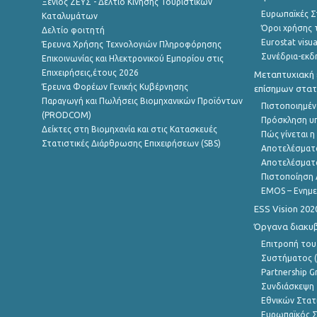
Ξένιος ΖΕΥΣ - Δελτίο Κίνησης Τουριστικών
Ευρωπαϊκές Στ
Καταλυμάτων
Όροι χρήσης 
Δελτίο φοιτητή
Eurostat visua
Έρευνα Χρήσης Τεχνολογιών Πληροφόρησης
Συνέδρια-εκδ
Επικοινωνίας και Ηλεκτρονικού Εμπορίου στις
Επιχειρήσεις,έτους 2026
Μεταπτυχιακή 
Έρευνα Φορέων Γενικής Κυβέρνησης
επίσημων στατ
Παραγωγή και Πωλήσεις Βιομηχανικών Προϊόντων
Πιστοποιημέν
(PRODCOM)
Πρόσκληση υ
Δείκτες στη Βιομηχανία και στις Κατασκευές
Πώς γίνεται 
Στατιστικές Διάρθρωσης Επιχειρήσεων (SBS)
Αποτελέσματ
Αποτελέσματ
Πιστοποίηση 
EMOS – Ενημε
ESS Vision 202
Όργανα διακυ
Επιτροπή του
Συστήματος (
Partnership G
Συνδιάσκεψη 
Εθνικών Στατ
Ευρωπαϊκός Σ