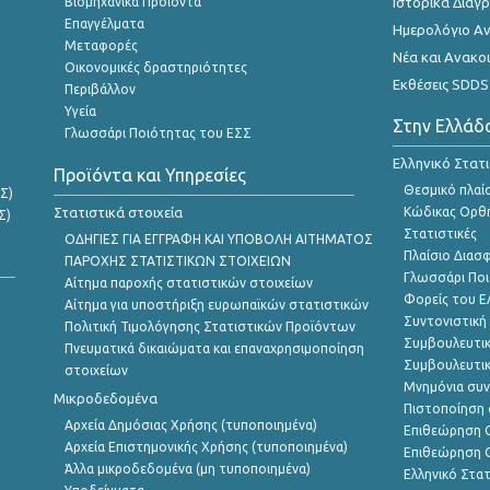
Βιομηχανικά Προϊόντα
Ιστορικά Δια
Επαγγέλματα
Ημερολόγιο Α
Μεταφορές
Νέα και Ανακο
Οικονομικές δραστηριότητες
Εκθέσεις SDDS
Περιβάλλον
Υγεία
Στην Ελλάδ
Γλωσσάρι Ποιότητας του ΕΣΣ
Ελληνικό Στατ
Προϊόντα και Υπηρεσίες
Θεσμικό πλαί
Σ)
Στατιστικά στοιχεία
Κώδικας Ορθή
Σ)
Στατιστικές
ΟΔΗΓΙΕΣ ΓΙΑ ΕΓΓΡΑΦΗ ΚΑΙ ΥΠΟΒΟΛΗ ΑΙΤΗΜΑΤΟΣ
Πλαίσιο Διασ
ΠΑΡΟΧΗΣ ΣΤΑΤΙΣΤΙΚΩΝ ΣΤΟΙΧΕΙΩΝ
Γλωσσάρι Ποι
Αίτημα παροχής στατιστικών στοιχείων
Φορείς του 
Αίτημα για υποστήριξη ευρωπαϊκών στατιστικών
Συντονιστική
Πολιτική Τιμολόγησης Στατιστικών Προϊόντων
Συμβουλευτικ
Πνευματικά δικαιώματα και επαναχρησιμοποίηση
Συμβουλευτικ
στοιχείων
Μνημόνια συν
Μικροδεδομένα
Πιστοποίηση 
Αρχεία Δημόσιας Χρήσης (τυποποιημένα)
Επιθεώρηση Ο
Αρχεία Επιστημονικής Χρήσης (τυποποιημένα)
Επιθεώρηση Ο
Άλλα μικροδεδομένα (μη τυποποιημένα)
Ελληνικό Στα