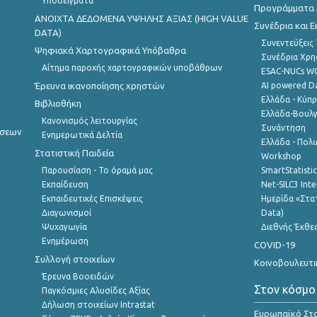
Υποδείγματα
Προγράμματα κ
ANOIXTA ΔΕΔΟΜΕΝΑ ΥΨΗΛΗΣ ΑΞΙΑΣ (HIGH VALUE
Συνέδρια και 
DATA)
Συνεντεύξεις
Ψηφιακά Χαρτογραφικά Υπόβαθρα
Συνέδρια Χρ
Αίτημα παροχής χαρτογραφικών υποβάθρων
ESAC-NUCs 
Έρευνα ικανοποίησης χρηστών
AI powered Dat
Ελλάδα - Κύπ
Βιβλιοθήκη
Ελλάδα-Βουλγ
Κανονισμός λειτουργίας
Συνάντηση
ήσεων
Ενημερωτικά Δελτία
Ελλάδα - Πολω
Στατιστική Παιδεία
Workshop
Παρουσίαση - Το όραμά μας
SmartStatisti
Εκπαίδευση
Net-SILC3 Int
Εκπαιδευτικές Επισκέψεις
Ημερίδα «Στατ
Διαγωνισμοί
Data)
Ψυχαγωγία
Διεθνής Έκθε
Ενημέρωση
COVID-19
Συλλογή στοιχείων
Κοινοβουλευτι
Έρευνα Βοοειδών
Στον κόσμο
Παγκόσμιες Αλυσίδες Αξίας
Δήλωση στοιχείων Intrastat
Ευρωπαϊκό Στα