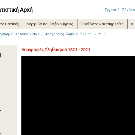
ατιστική Αρχή
Εγγραφή
Σύνδεσ
τατιστικές
Μητρώα και Ταξινομήσεις
Προϊόντα και Υπηρεσίες
e
/
/
ηθυσμού-Κατοικιών 2021
Απογραφές Πληθυσμού 1821 - 2021
Απογραφές Πληθυσμού 1821 - 2021
-
-
-