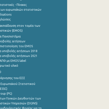
ατιστικές - Πίνακες
των ευρωπαΪκών στατιστικών
lisations
ηλώσεις
εκπαίδευση στον τομέα των
ιστικών (EMOS)
α Πανεπιστήμια
ποβολής αιτήσεων
η πιστοποίηση του EMOS
α υποβολής αιτήσεων 2018
α υποβολής αιτήσεων 2021
ΑΠΘ με EMOS label
ρωτικό υλικό
0
βέρνησης του ΕΣΣ
 Ευρωπαϊκού Στατιστικού
ESSC)
roup (PG)
των Γενικών Διευθυντών των
ιστικών Υπηρεσιών (DGINS)
υμβουλευτικός Φορέας για τη