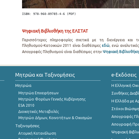
ISBN: 978-960-89785-4-6 (PDF)
Ψηφιακή Βιβλιοθήκη της ΕΛΣΤΑΤ
Περισσότερες πληροφορίες σχετικά με τη διενέργεια και 
Πληθυσμού-Κατοικιών 2011 είναι διαθέσιμες
εδώ
, ενώ αναλυτικέ
Απογραφές Πληθυσμού είναι διαθέσιμες στην
Ψηφιακή Βιβλιοθήκη
Μητρώα και Ταξινομήσεις
e-Εκδόσεις
Μητρώα
Η Ελληνική Οι
Μητρώα Επιχειρήσεων
Συνθήκες Διαβ
Μητρώο Φορέων Γενικής Κυβέρνησης
Η Ελλάδα με Α
ESA 2010
Στόχοι Βιώσιμ
Διοικητικές Μεταβολές
Απογραφές Πλη
Μητρώο Δήμων, Κοινοτήτων & Οικισμών
Απογραφή Πρ
Ταξινομήσεις
Ψηφιακή Βιβλι
Ατομική Κατανάλωση