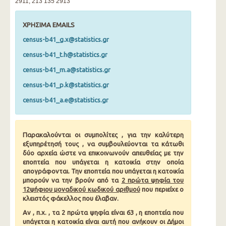
2911, 213 135 2913
ΧΡΗΣΙΜΑ EMAILS
census-b41_g.x@statistics.gr
census-b41_t.h@statistics.gr
census-b41_m.a@statistics.gr
census-b41_p.k@statistics.gr
census-b41_a.e@statistics.gr
Παρακαλούνται οι συμπολίτες , για την καλύτερη
εξυπηρέτησή τους , να συμβουλεύονται τα κάτωθι
δύο αρχεία ώστε να επικοινωνούν απευθείας με την
εποπτεία που υπάγεται η κατοικία στην οποία
απογράφονται. Την εποπτεία που υπάγεται η κατοικία
μπορούν να την βρούν από τα
2 πρώτα ψηφία του
12ψήφιου μοναδικού κωδικού αριθμού
που περιείχε ο
κλειστός φάκελλος που έλαβαν.
Αν , π.χ. , τα 2 πρώτα ψηφία είναι 63 , η εποπτεία που
υπάγεται η κατοικία είναι αυτή που ανήκουν οι Δήμοι