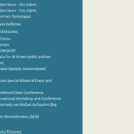
μοτίμων - 2ος γύρος
μοτίμων - 3ος γύρος
τιστικό Πρόγραμμα
αι Εκθέσεις
Εκδηλώσεις
 Τύπου
ηστών
WORKSHOP
a for AI driven public policies
ρος
αρία-Διμερής Διασυνοριακή
νία Special Bilateral Event and
cs4SmartCities Conference
ernational Workshop and Conference
ιστικές και Μαζικά Δεδομένα (Big
ση Θεσσαλονίκης (ΔΕΘ)
κός Έλεγχος