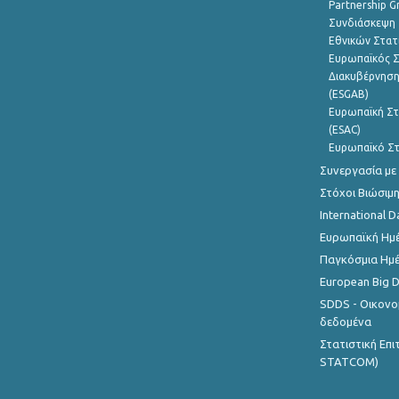
Partnership G
Συνδιάσκεψη 
Εθνικών Στατ
Ευρωπαϊκός Σ
Διακυβέρνηση
(ESGAB)
Ευρωπαϊκή Στ
(ESAC)
Ευρωπαϊκό Στ
Συνεργασία με
Στόχοι Βιώσιμ
International D
Ευρωπαϊκή Ημέ
Παγκόσμια Ημέ
European Big 
SDDS - Οικονο
δεδομένα
Στατιστική Επ
STATCOM)