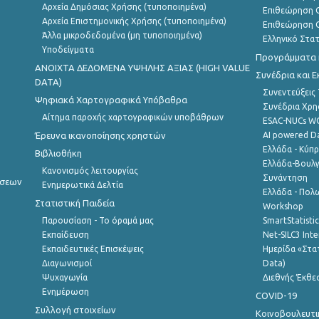
Αρχεία Δημόσιας Χρήσης (τυποποιημένα)
Επιθεώρηση Ο
Αρχεία Επιστημονικής Χρήσης (τυποποιημένα)
Επιθεώρηση Ο
Άλλα μικροδεδομένα (μη τυποποιημένα)
Ελληνικό Στα
Υποδείγματα
Προγράμματα κ
ANOIXTA ΔΕΔΟΜΕΝΑ ΥΨΗΛΗΣ ΑΞΙΑΣ (HIGH VALUE
Συνέδρια και 
DATA)
Συνεντεύξεις
Ψηφιακά Χαρτογραφικά Υπόβαθρα
Συνέδρια Χρ
Αίτημα παροχής χαρτογραφικών υποβάθρων
ESAC-NUCs 
Έρευνα ικανοποίησης χρηστών
AI powered Dat
Ελλάδα - Κύπ
Βιβλιοθήκη
Ελλάδα-Βουλγ
Κανονισμός λειτουργίας
Συνάντηση
ήσεων
Ενημερωτικά Δελτία
Ελλάδα - Πολω
Στατιστική Παιδεία
Workshop
Παρουσίαση - Το όραμά μας
SmartStatisti
Εκπαίδευση
Net-SILC3 Int
Εκπαιδευτικές Επισκέψεις
Ημερίδα «Στατ
Διαγωνισμοί
Data)
Ψυχαγωγία
Διεθνής Έκθε
Ενημέρωση
COVID-19
Συλλογή στοιχείων
Κοινοβουλευτι