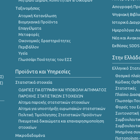
Μητρώο Δήμων, Κοινοτήτων & Οικισμών
Απογραφή Πρ
Ταξινομήσεις
Ψηφιακή Βιβλι
Ατομική Κατανάλωση
Βιομηχανικά Προϊόντα
Ιστορικά Δια
Επαγγέλματα
Ημερολόγιο Α
Μεταφορές
Νέα και Ανακο
Οικονομικές δραστηριότητες
Εκθέσεις SDDS
Περιβάλλον
Υγεία
Στην Ελλάδ
Γλωσσάρι Ποιότητας του ΕΣΣ
Ελληνικό Στατ
Προϊόντα και Υπηρεσίες
Θεσμικό πλαί
Σ)
Στατιστικά στοιχεία
Κώδικας Ορθή
Σ)
Στατιστικές
ΟΔΗΓΙΕΣ ΓΙΑ ΕΓΓΡΑΦΗ ΚΑΙ ΥΠΟΒΟΛΗ ΑΙΤΗΜΑΤΟΣ
Πλαίσιο Διασ
ΠΑΡΟΧΗΣ ΣΤΑΤΙΣΤΙΚΩΝ ΣΤΟΙΧΕΙΩΝ
Γλωσσάρι Ποι
Αίτημα παροχής στατιστικών στοιχείων
Φορείς του 
Αίτημα για υποστήριξη ευρωπαϊκών στατιστικών
Συντονιστική
Πολιτική Τιμολόγησης Στατιστικών Προϊόντων
Συμβουλευτικ
Πνευματικά δικαιώματα και επαναχρησιμοποίηση
Συμβουλευτικ
στοιχείων
Μνημόνια συν
Μικροδεδομένα
Πιστοποίηση 