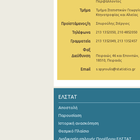
Περιβάλλοντος
2005
Τμήμα
Τμήμα Στατιστικών Γεωργί
Κτηνοτροφίας και Αλιείας
2004
Προϊστάμενος/η
Σπυρούλης Στέργιος
2003
Τηλέφωνα
213 1352050, 210 4852050
Γραμματεία
213 1352049, 213 1352457
2002
Φαξ
2000
Διεύθυνση
Πειραιώς 46 και Επονιτών,
18510, Πειραιάς
1995
Email
s.spyroulis@statistics.gr
ΕΛΣΤΑΤ
Αποστολή
Παρουσίαση
Ιστορική ανασκόπηση
Θεσμικό Πλαίσιο
Διαδικασία επιλογής Προέδρου ΕΛΣΤΑΤ