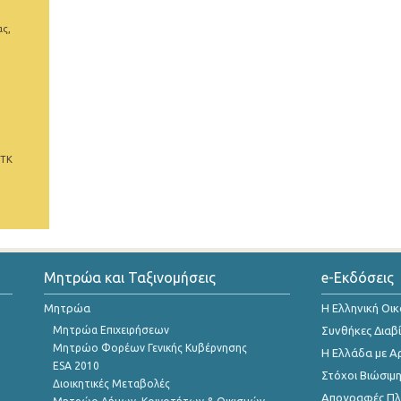
ας,
 ΤΚ
Μητρώα και Ταξινομήσεις
e-Εκδόσεις
Μητρώα
Η Ελληνική Οι
Μητρώα Επιχειρήσεων
Συνθήκες Διαβ
Μητρώο Φορέων Γενικής Κυβέρνησης
Η Ελλάδα με Α
ESA 2010
Στόχοι Βιώσιμ
Διοικητικές Μεταβολές
Απογραφές Πλη