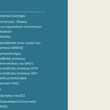
τιστικό Σύστημα
ατιστικές - Πίνακες
των ευρωπαΪκών στατιστικών
lisations
ηλώσεις
εκπαίδευση στον τομέα των
ιστικών (EMOS)
α Πανεπιστήμια
ποβολής αιτήσεων
η πιστοποίηση του EMOS
α υποβολής αιτήσεων 2018
α υποβολής αιτήσεων 2021
ΑΠΘ με EMOS label
ρωτικό υλικό
0
βέρνησης του ΕΣΣ
 Ευρωπαϊκού Στατιστικού
ESSC)