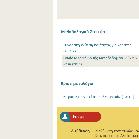
2018
2017
2016
Μεθοδολογικά Στοιχεία
2015
Συνοπτική έκθεση ποιότητας για χρήστες
2014
(2011 - )
Ενιαία Μορφή Δομής Μεταδεδομένων (SIMS
2013
v2.0) (2024)
2012
2011
Ερωτηματολόγιο
2010
Ετήσια Έρευνα Υδατοκαλλιεργειών (2011 - )
2009
2008
Επαφή
2007
Διεύθυνση
Διεύθυνση Στατιστικών Γε
Κτηνοτροφίας, Αλιείας και
2006