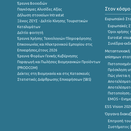
Έρευνα Βοοειδών
Στον κόσμο
Παγκόσμιες Αλυσίδες Αξίας
Δήλωση στοιχείων Intrastat
Ευρωπαϊκό Στα
Ξένιος ΖΕΥΣ - Δελτίο Κίνησης Τουριστικών
Ευρωπαϊκές Στ
Καταλυμάτων
Όροι χρήσης 
Δελτίο φοιτητή
Eurostat visua
Έρευνα Χρήσης Τεχνολογιών Πληροφόρησης
Συνέδρια-εκδ
Επικοινωνίας και Ηλεκτρονικού Εμπορίου στις
Επιχειρήσεις,έτους 2026
Μεταπτυχιακή 
Έρευνα Φορέων Γενικής Κυβέρνησης
επίσημων στατ
Παραγωγή και Πωλήσεις Βιομηχανικών Προϊόντων
Πιστοποιημέν
(PRODCOM)
Πρόσκληση υ
Δείκτες στη Βιομηχανία και στις Κατασκευές
Πώς γίνεται 
Στατιστικές Διάρθρωσης Επιχειρήσεων (SBS)
Αποτελέσματ
Αποτελέσματ
Πιστοποίηση 
EMOS – Ενημε
ESS Vision 202
Όργανα διακυ
Επιτροπή του
Συστήματος (